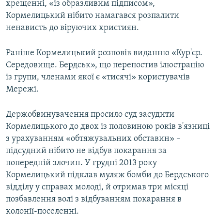
хрещенні, «із образливим підписом»,
Кормелицький нібито намагався розпалити
ненависть до віруючих християн.
Раніше Кормелицький розповів виданню «Кур'єр.
Середовище. Бердськ», що перепостив ілюстрацію
із групи, членами якої є «тисячі» користувачів
Мережі.
Держобвинувачення просило суд засудити
Кормелицького до двох із половиною років в'язниці
з урахуванням «обтяжувальних обставин» –
підсудний нібито не відбув покарання за
попередній злочин. У грудні 2013 року
Кормелицький підклав муляж бомби до Бердського
відділу у справах молоді, й отримав три місяці
позбавлення волі з відбуванням покарання в
колонії-поселенні.