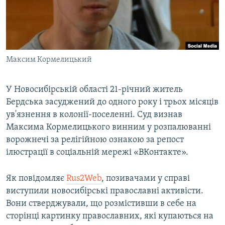
ВІДЕОУРОКИ «ELIFBE»
Русский
СВІДЧЕННЯ ОКУПАЦІЇ
Qırımtatar
УКРАЇНСЬКА ПРОБЛЕМА КРИМУ
Максим Кормелицький
ДОЛУЧАЙСЯ!
ІНФОГРАФІКА
У Новосибірській області 21-річний житель
Бердська засуджений до одного року і трьох місяців
Усі сайти RFE/RL
ув'язнення в колонії-поселенні. Суд визнав
Максима Кормелицького винним у розпалюванні
ворожнечі за релігійною ознакою за репост
ілюстрації в соціальній мережі «ВКонтакте».
Як повідомляє
Rus2Web
, позивачами у справі
виступили новосибірські православні активісти.
Вони стверджували, що розмістивши в себе на
сторінці картинку православних, які купаються на