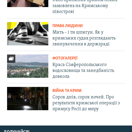
Ozon припинив прийом нових
замовлень на Кримському
півострові
ПРАВА ЛЮДИНИ
Мить – і ти шпигун. Як у
кримських судах розглядають
звинувачення в держзраді
ФОТОГАЛЕРЕЇ
Краса Сімферопольського
водосховища та занедбаність
довкола
ВІЙНА ТА КРИМ
Сорок днів, сорок ночей. Про
результати кримської операції з
примусу Росії до миру