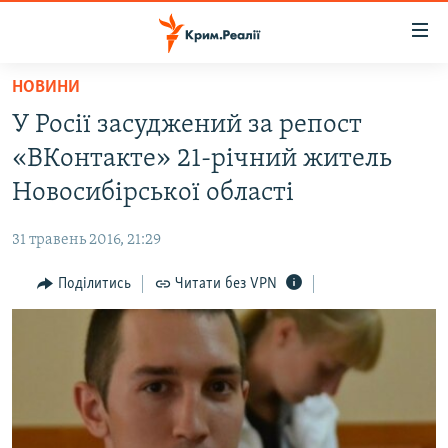
Доступність
посилання
Перейти
НОВИНИ
до
НОВИНИ
У Росії засуджений за репост
основного
ВОДА.КРИМ
матеріалу
«ВКонтакте» 21-річний житель
ВІДЕО ТА ФОТО
Перейти
Новосибірської області
до
ПОЛІТИКА
основної
31 травень 2016, 21:29
БЛОГИ
навігації
Перейти
Поділитись
Читати без VPN
ПОГЛЯД
до
ІНТЕРВ'Ю
пошуку
ВСЕ ЗА ДЕНЬ
СПЕЦПРОЕКТИ
ЯК ОБІЙТИ БЛОКУВАННЯ
ДЕПОРТАЦІЯ