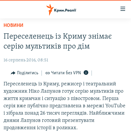
Доступність
посилання
Перейти
НОВИНИ
до
НОВИНИ
Переселенець із Криму знімає
основного
ВОДА.КРИМ
матеріалу
серію мультиків про дім
ВІДЕО ТА ФОТО
Перейти
до
16 серпень 2016, 08:51
ПОЛІТИКА
основної
БЛОГИ
Поділитись
Читати без VPN
навігації
Перейти
ПОГЛЯД
Переселенець із Криму, режисер і театральний
до
художник Ніко Лапунов готує серію мультиків про
ІНТЕРВ'Ю
пошуку
життя кримчан і ситуацію з півостровом. Перша
ВСЕ ЗА ДЕНЬ
серія вже публічно представлена в мережі YouTube
і зібрала понад 26 тисяч переглядів. Найближчими
СПЕЦПРОЕКТИ
днями Лапунов готовий презентувати
ЯК ОБІЙТИ БЛОКУВАННЯ
ДЕПОРТАЦІЯ
продовження історії в роликах.