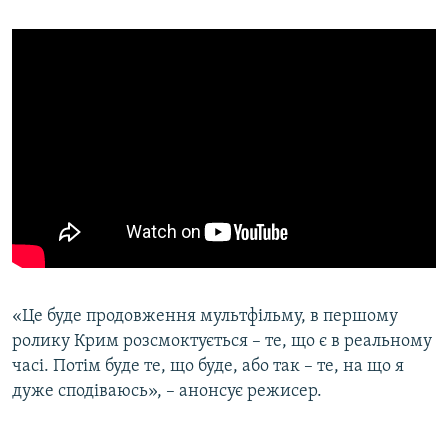
ВІДЕОУРОКИ «ELIFBE»
Русский
СВІДЧЕННЯ ОКУПАЦІЇ
Qırımtatar
УКРАЇНСЬКА ПРОБЛЕМА КРИМУ
ДОЛУЧАЙСЯ!
ІНФОГРАФІКА
Усі сайти RFE/RL
«Це буде продовження мультфільму, в першому
ролику Крим розсмоктується – те, що є в реальному
часі. Потім буде те, що буде, або так – те, на що я
дуже сподіваюсь», – анонсує режисер.