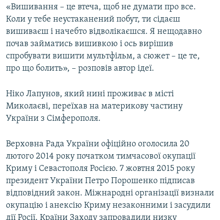
«Вишивання – це втеча, щоб не думати про все.
Коли у тебе неустаканений побут, ти сідаєш
вишиваєш і начебто відволікаєшся. Я нещодавно
почав займатись вишивкою і ось вирішив
спробувати вишити мультфільм, а сюжет – це те,
про що болить», – розповів автор ідеї.
Ніко Лапунов, який нині проживає в місті
Миколаєві, переїхав на материкову частину
України з Сімферополя.
Верховна Рада України офіційно оголосила 20
лютого 2014 року початком тимчасової окупації
Криму і Севастополя Росією. 7 жовтня 2015 року
президент України Петро Порошенко підписав
відповідний закон. Міжнародні організації визнали
окупацію і анексію Криму незаконними і засудили
дії Росії. Країни Заходу запровадили низку