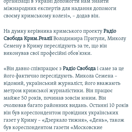
організації в Україні допомогти нам знайти
міжнародних експертів для надання допомоги
своєму кримському колезі», – додав він.
На думку керівника кримського проекту
Радіо
Свобода Крим.Реалії
Володимира Притули, Миколу
Семену в Криму переслідують за те, що він
виконував свої професійні обов'язки.
«Він давно співпрацює з
Радіо Свобода
і саме за це
його фактично переслідують. Микола Семена –
відомий, український журналіст, його вважають
метром кримської журналістики. Він працює
майже 50 років, починав зовсім юним. Він
очолював багато районних видань. Останні 10 років
він був кореспондентом провідних українських
газет у Криму – «Дзеркало тижня», «День», також
був кореспондентом газети «Московские