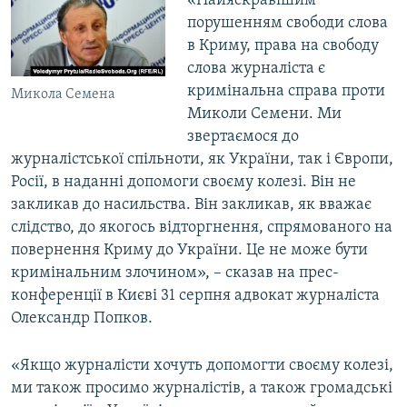
«Найяскравішим
ВІДЕОУРОКИ «ELIFBE»
порушенням свободи слова
Русский
в Криму, права на свободу
СВІДЧЕННЯ ОКУПАЦІЇ
Qırımtatar
слова журналіста є
УКРАЇНСЬКА ПРОБЛЕМА КРИМУ
кримінальна справа проти
Микола Семена
Миколи Семени. Ми
ДОЛУЧАЙСЯ!
ІНФОГРАФІКА
звертаємося до
журналістської спільноти, як України, так і Європи,
Росії, в наданні допомоги своєму колезі. Він не
Усі сайти RFE/RL
закликав до насильства. Він закликав, як вважає
слідство, до якогось відторгнення, спрямованого на
повернення Криму до України. Це не може бути
кримінальним злочином», – сказав на прес-
конференції в Києві 31 серпня адвокат журналіста
Олександр Попков.
«Якщо журналісти хочуть допомогти своєму колезі,
ми також просимо журналістів, а також громадські