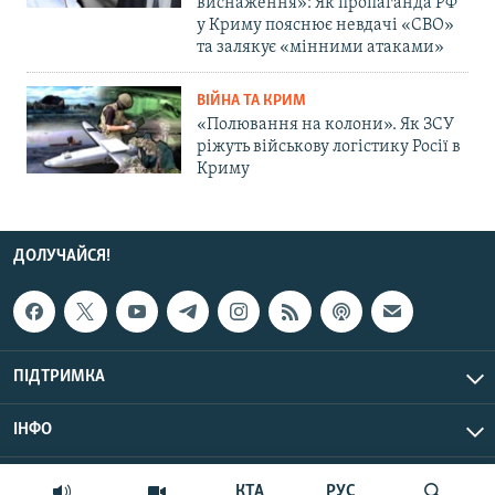
виснаження»: Як пропаганда РФ
у Криму пояснює невдачі «СВО»
та залякує «мінними атаками»
ВІЙНА ТА КРИМ
«Полювання на колони». Як ЗСУ
ріжуть військову логістику Росії в
Криму
ДОЛУЧАЙСЯ!
ПІДТРИМКА
ІНФО
© Крим.Реалії, 2026 | Усі права застережено.
КТА
РУС