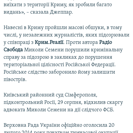
виїхати з території Криму, як зробили багато
видань», – сказала Джеппар.
Навесні в Криму пройшли масові обшуки, в тому
числі, у незалежних журналістів, яких підозрювали
у співпраці з
Крим.Реалії
. Проти автора
Радіо
Свобода
Миколи Семени порушили кримінальну
справу за підозрою в закликах до порушення
територіальної цілісності Російської Федерації.
Російське слідство заборонило йому залишати
півострів.
Київський районний суд Сімферополя,
підконтрольний Росії, 29 серпня, відхилив скаргу
адвоката Миколи Семени на дії слідчого ФСБ.
Верховна Рада України офіційно оголосила 20
лютого 2014 року початком тимчасової окупації