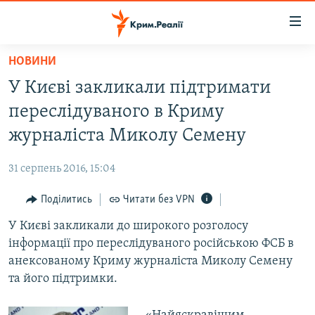
Доступність
посилання
Перейти
НОВИНИ
до
НОВИНИ
У Києві закликали підтримати
основного
ВОДА.КРИМ
матеріалу
переслідуваного в Криму
ВІДЕО ТА ФОТО
Перейти
журналіста Миколу Семену
до
ПОЛІТИКА
основної
31 серпень 2016, 15:04
БЛОГИ
навігації
Перейти
Поділитись
Читати без VPN
ПОГЛЯД
до
У Києві закликали до широкого розголосу
ІНТЕРВ'Ю
пошуку
інформації про переслідуваного російською ФСБ в
ВСЕ ЗА ДЕНЬ
анексованому Криму журналіста Миколу Семену
СПЕЦПРОЕКТИ
та його підтримки.
ЯК ОБІЙТИ БЛОКУВАННЯ
ДЕПОРТАЦІЯ