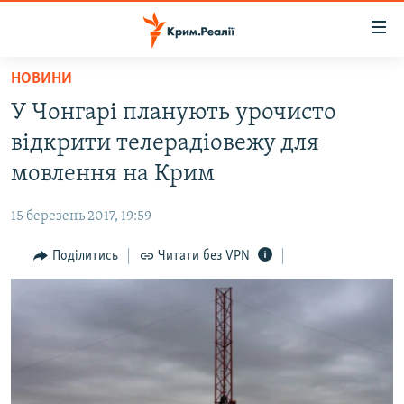
Доступність
посилання
Перейти
НОВИНИ
до
НОВИНИ
У Чонгарі планують урочисто
основного
ВОДА.КРИМ
матеріалу
відкрити телерадіовежу для
ВІДЕО ТА ФОТО
Перейти
мовлення на Крим
до
ПОЛІТИКА
основної
15 березень 2017, 19:59
БЛОГИ
навігації
Перейти
Поділитись
Читати без VPN
ПОГЛЯД
до
ІНТЕРВ'Ю
пошуку
ВСЕ ЗА ДЕНЬ
СПЕЦПРОЕКТИ
ЯК ОБІЙТИ БЛОКУВАННЯ
ДЕПОРТАЦІЯ