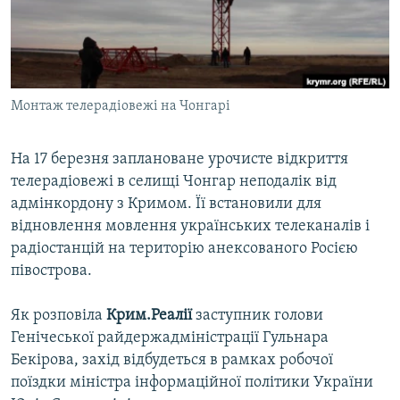
ВІДЕОУРОКИ «ELIFBE»
Русский
СВІДЧЕННЯ ОКУПАЦІЇ
Qırımtatar
УКРАЇНСЬКА ПРОБЛЕМА КРИМУ
Монтаж телерадіовежі на Чонгарі
ДОЛУЧАЙСЯ!
ІНФОГРАФІКА
На 17 березня заплановане урочисте відкриття
телерадіовежі в селищі Чонгар неподалік від
Усі сайти RFE/RL
адмінкордону з Кримом. Її встановили для
відновлення мовлення українських телеканалів і
радіостанцій на територію анексованого Росією
півострова.
Як розповіла
Крим.Реалії
заступник голови
Генічеської райдержадміністрації Гульнара
Бекірова, захід відбудеться в рамках робочої
поїздки міністра інформаційної політики України