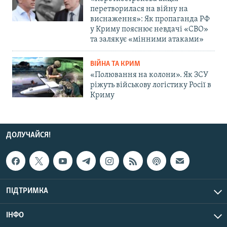
перетворилася на війну на
виснаження»: Як пропаганда РФ
у Криму пояснює невдачі «СВО»
та залякує «мінними атаками»
ВІЙНА ТА КРИМ
«Полювання на колони». Як ЗСУ
ріжуть військову логістику Росії в
Криму
ДОЛУЧАЙСЯ!
ПІДТРИМКА
ІНФО