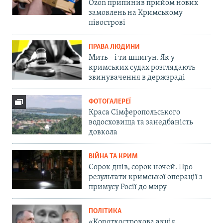
Ozon припинив прийом нових
замовлень на Кримському
півострові
ПРАВА ЛЮДИНИ
Мить – і ти шпигун. Як у
кримських судах розглядають
звинувачення в держзраді
ФОТОГАЛЕРЕЇ
Краса Сімферопольського
водосховища та занедбаність
довкола
ВІЙНА ТА КРИМ
Сорок днів, сорок ночей. Про
результати кримської операції з
примусу Росії до миру
ПОЛІТИКА
«Короткострокова акція