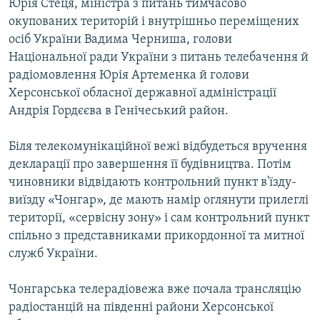
Юрія Стеця, міністра з питань тимчасово
окупованих територій і внутрішньо переміщених
осіб України Вадима Черниша, голови
Національної ради України з питань телебачення й
радіомовлення Юрія Артеменка й голови
Херсонської обласної державної адміністрації
Андрія Гордєєва в Генічеський район.
Біля телекомунікаційної вежі відбудеться вручення
декларації про завершення її будівництва. Потім
чиновники відвідають контрольний пункт в'їзду-
виїзду «Чонгар», де мають намір оглянути прилеглі
території, «сервісну зону» і сам контрольний пункт
спільно з представниками прикордонної та митної
служб України.
Чонгарська телерадіовежа вже почала трансляцію
радіостанцій на південні райони Херсонської