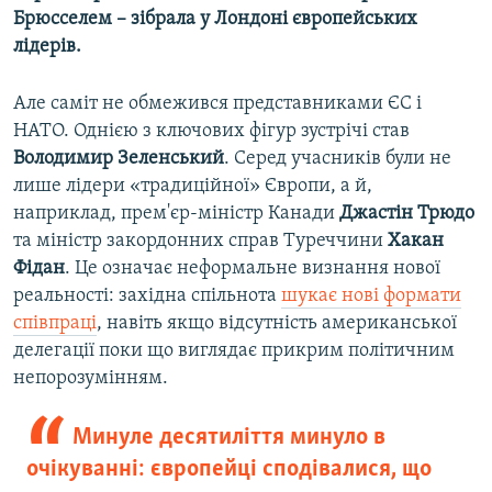
Брюсселем – зібрала у Лондоні європейських
лідерів.
Але саміт не обмежився представниками ЄС і
НАТО. Однією з ключових фігур зустрічі став
Володимир Зеленський
. Серед учасників були не
лише лідери «традиційної» Європи, а й,
наприклад, прем'єр-міністр Канади
Джастін Трюдо
та міністр закордонних справ Туреччини
Хакан
Фідан
. Це означає неформальне визнання нової
реальності: західна спільнота
шукає нові формати
співпраці
, навіть якщо відсутність американської
делегації поки що виглядає прикрим політичним
непорозумінням.
Минуле десятиліття минуло в
очікуванні: європейці сподівалися, що