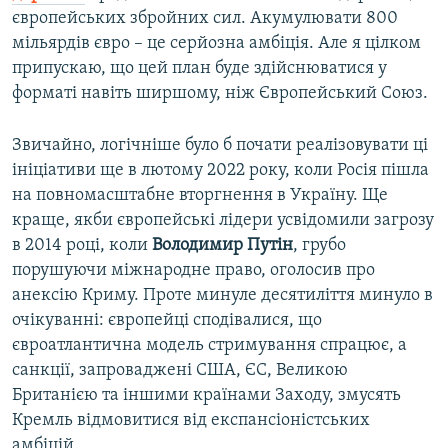
європейських збройних сил. Акумулювати 800
мільярдів євро – це серйозна амбіція. Але я цілком
припускаю, що цей план буде здійснюватися у
форматі навіть ширшому, ніж Європейський Союз.
Звичайно, логічніше було б почати реалізовувати ці
ініціативи ще в лютому 2022 року, коли Росія пішла
на повномасштабне вторгнення в Україну. Ще
краще, якби європейські лідери усвідомили загрозу
в 2014 році, коли
Володимир Путін
, грубо
порушуючи міжнародне право, оголосив про
анексію Криму. Проте минуле десятиліття минуло в
очікуванні: європейці сподівалися, що
євроатлантична модель стримування спрацює, а
санкції, запроваджені США, ЄС, Великою
Британією та іншими країнами Заходу, змусять
Кремль відмовитися від експансіоністських
амбіцій.