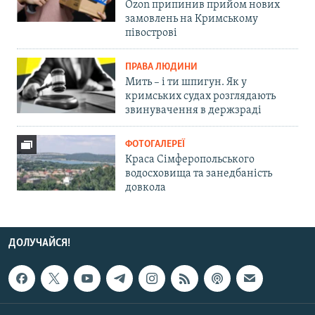
Ozon припинив прийом нових
замовлень на Кримському
півострові
ПРАВА ЛЮДИНИ
Мить – і ти шпигун. Як у
кримських судах розглядають
звинувачення в держзраді
ФОТОГАЛЕРЕЇ
Краса Сімферопольського
водосховища та занедбаність
довкола
ДОЛУЧАЙСЯ!