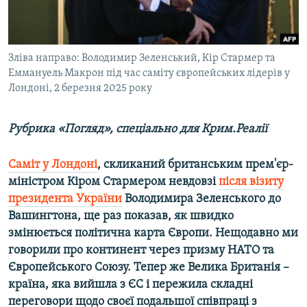
ВІДЕОУРОКИ «ELIFBE»
Русский
СВІДЧЕННЯ ОКУПАЦІЇ
Qırımtatar
Зліва направо: Володимир Зеленський, Кір Стармер та
УКРАЇНСЬКА ПРОБЛЕМА КРИМУ
Еммануель Макрон під час саміту європейських лідерів у
ДОЛУЧАЙСЯ!
ІНФОГРАФІКА
Лондоні, 2 березня 2025 року
Рубрика «Погляд», спеціально для Крим.Реалії
Усі сайти RFE/RL
Саміт у Лондоні
, скликаний британським прем'єр-
міністром Кіром Стармером невдовзі
після візиту
президента України
Володимира Зеленського до
Вашингтона, ще раз показав, як швидко
змінюється політична карта Європи. Нещодавно ми
говорили про континент через призму НАТО та
Європейського Союзу. Тепер же Велика Британія –
країна, яка вийшла з ЄС і пережила складні
переговори щодо своєї подальшої співпраці з