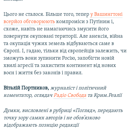
Цього не сталося. Більше того, тепер
у Вашингтоні
всерйоз обговорюють
компроміси з Путіним і,
схоже, навіть не намагаючись змусити його
повернути окуповані території. Але анексія, війна
та окупація чужих земель відбуваються саме в
Європі. І, гадаю, тільки від європейців залежить, чи
зможуть вони зупинити Росію, запобігти новій
хвилі агресії та захистити континент від нових
воєн і життя без законів і правил.
Віталій Портников,
журналіст і політичний
коментатор, оглядач
Радіо Свобода
та Крим.Реалії
Думки, висловлені в рубриці «Погляд», передають
точку зору самих авторів і не обов’язково
відображають позицію редакції