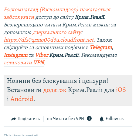
Роскомнагляд (Роскомнадзор) намагається
заблокувати
доступ до сайту
Крим.Реалії
.
Безперешкодно читати Крим.Реалії можна за
допомогою
дзеркального сайту
:
https://dfs0qrmo00d6u.cloudfront.net
. Також
слідкуйте за основними подіями в
Telegram
,
Instagram
та
Viber
Крим.Реалії
. Рекомендуємо
встановити
VPN
.
Новини без блокування і цензури!
Встановити
додаток
Крим.Реалії для
iOS
і
Android
.
Поділитись
Читати без VPN
Follow us