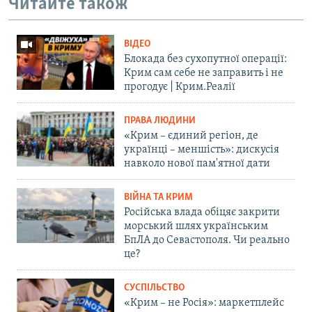
Читайте також
ВІДЕО
Блокада без сухопутної операції:
Крим сам себе не заправить і не
прогодує | Крим.Реалії
ПРАВА ЛЮДИНИ
«Крим – єдиний регіон, де
українці – меншість»: дискусія
навколо нової пам'ятної дати
ВІЙНА ТА КРИМ
Російська влада обіцяє закрити
морський шлях українським
БпЛА до Севастополя. Чи реально
це?
СУСПІЛЬСТВО
«Крим – не Росія»: маркетплейс