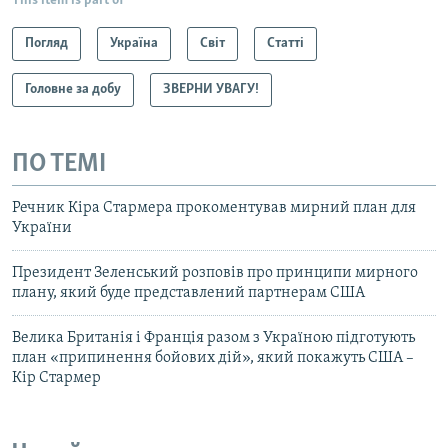
This item is part of
Погляд
Україна
Світ
Статті
Головне за добу
ЗВЕРНИ УВАГУ!
ПО ТЕМІ
Речник Кіра Стармера прокоментував мирний план для
України
Президент Зеленський розповів про принципи мирного
плану, який буде представлений партнерам США
Велика Британія і Франція разом з Україною підготують
план «припинення бойових дій», який покажуть США –
Кір Стармер