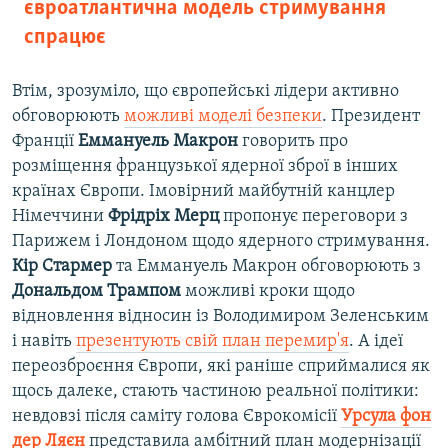
євроатлантична модель стримування
спрацює
Втім, зрозуміло, що європейські лідери активно
обговорюють
можливі моделі безпеки
. Президент
Франції
Еммануель Макрон
говорить про
розміщення французької ядерної зброї в інших
країнах Європи. Імовірний майбутній канцлер
Німеччини
Фрідріх Мерц
пропонує переговори з
Парижем і Лондоном щодо ядерного стримування.
Кір Стармер
та Еммануель Макрон обговорюють з
Дональдом Трампом
можливі кроки щодо
відновлення відносин із Володимиром Зеленським
і навіть
презентують свій план перемир'я
. А ідеї
переозброєння Європи, які раніше сприймалися як
щось далеке, стають частиною реальної політики:
невдовзі після саміту голова Єврокомісії
Урсула фон
дер Ляєн
представила амбітний план модернізації