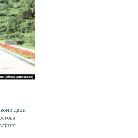
 вони дали
ерегова
вління