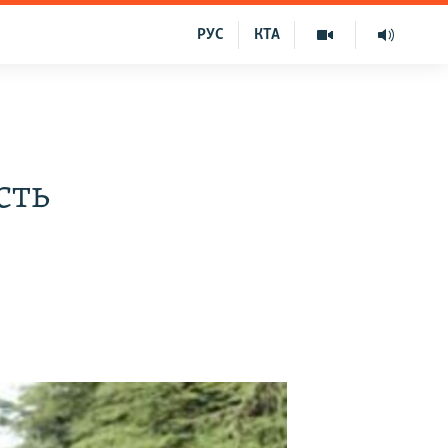
РУС
КТА
сть