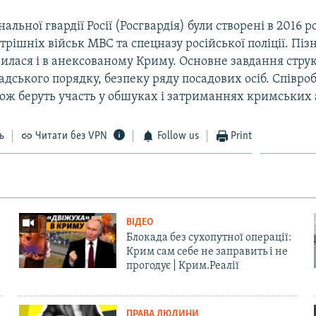
альної гвардії Росії (Росгвардія) були створені в 2016 ро
рішніх військ МВС та спецназу російської поліції. Піз
явилася і в анексованому Криму. Основне завдання стру
дського порядку, безпеку ряду посадових осіб. Співро
кож беруть участь у обшуках і затриманнях кримських 
ь
Читати без VPN
Follow us
Print
ВІДЕО
Блокада без сухопутної операції:
Крим сам себе не заправить і не
прогодує | Крим.Реалії
ПРАВА ЛЮДИНИ