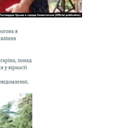
вогонь в
авління
агаріна, понад
я у вірності
овідомленні.