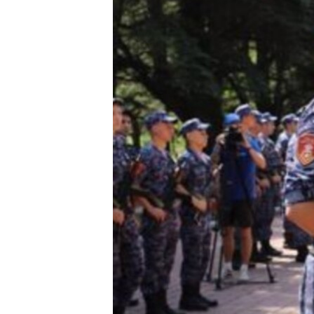
ВІДЕОУРОКИ «ELIFBE»
СВІДЧЕННЯ ОКУПАЦІЇ
УКРАЇНСЬКА ПРОБЛЕМА КРИМУ
ІНФОГРАФІКА