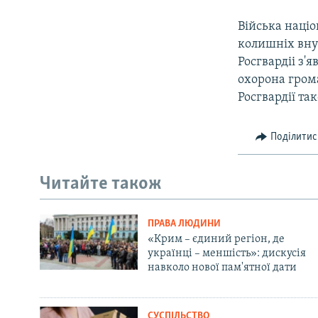
Війська націон
колишніх внут
Росгвардіі з'
охорона грома
Росгвардії та
Поділитис
Читайте також
ПРАВА ЛЮДИНИ
«Крим – єдиний регіон, де
українці – меншість»: дискусія
навколо нової пам'ятної дати
СУСПІЛЬСТВО