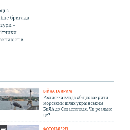
ці з
ніше бригада
ктури –
бітники
активістів.
ВІЙНА ТА КРИМ
Російська влада обіцяє закрити
морський шлях українським
БпЛА до Севастополя. Чи реально
це?
ФОТОГАЛЕРЕЇ