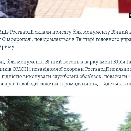
йців Росгвардіі склали присягу біля монументу Вічний 
Сімферополі, повідомляється в Твіттері головного упр
 Криму.
і, біля монумента Вічний вогонь в парку імені Юрія Г
ників ОМОН і позавідомчої охорони Росгвардії поклялис
ю і гідністю виконувати службовий обов'язок, поважати і
 прав і свободи людини і громадянина», – йдеться в п