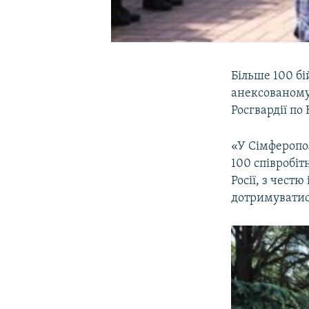
Більше 100 бі
анексованому 
Росгвардії по
«У Сімферопол
100 співробіт
Росії, з чест
дотримуватися