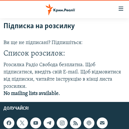
Доступність
посилання
Перейти
Підписка на розсилку
до
НОВИНИ
основного
ВОДА.КРИМ
Ви ще не підписані? Підпишіться:
матеріалу
ВІДЕО ТА ФОТО
Перейти
Список розсилок:
до
ПОЛІТИКА
Розсилка Радіо Свобода безплатна. Щоб
основної
підписатися, введіть свій E-mail. Щоб відмовитися
БЛОГИ
навігації
від підписки, читайте інструкцію в кінці листа
Перейти
ПОГЛЯД
розсилки.
до
ІНТЕРВ'Ю
No mailing lists available.
пошуку
ВСЕ ЗА ДЕНЬ
ДОЛУЧАЙСЯ!
СПЕЦПРОЕКТИ
ЯК ОБІЙТИ БЛОКУВАННЯ
ДЕПОРТАЦІЯ