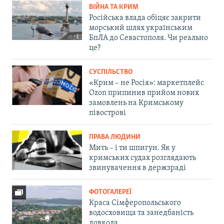
ВІЙНА ТА КРИМ
Російська влада обіцяє закрити
морський шлях українським
БпЛА до Севастополя. Чи реально
це?
СУСПІЛЬСТВО
«Крим – не Росія»: маркетплейс
Ozon припинив прийом нових
замовлень на Кримському
півострові
ПРАВА ЛЮДИНИ
Мить – і ти шпигун. Як у
кримських судах розглядають
звинувачення в держзраді
ФОТОГАЛЕРЕЇ
Краса Сімферопольського
водосховища та занедбаність
довкола