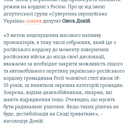
режим на кордоні з Росією. Про це від імені
депутатської групи «Суверенна європейська
Україна»
заявив
депутат
Олесь Доній
.
«З метою недопущення масового напливу
провокаторів, в тому числі озброєних, який іде з
російського кордону до моменту повернення
російських військ до місць своєї дислокації,
вважаємо за необхідне закрити можливість пішого
та автомобільного перетину українсько-російського
кордону громадянам Росії чоловічої статі віком 18-
55 років, за винятком окремих категорій громадян.
Зокрема, водіям-далекобійникам, лікарям, які
мають відрядження тощо. Очевидно, що мусить
бути радикальне рішення. Якщо таких рішень не
буде, дестабілізація на Сході триватиме», –
наголошує Доній.