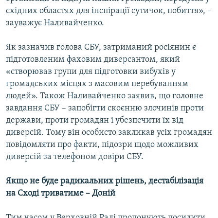
східних областях для інспірації сутичок, побиття», –
зауважує Наливайченко.
Як зазначив голова СБУ, затриманий росіянин є
підготовленим фаховим диверсантом, який
«створював групи для підготовки вибухів у
громадських місцях з масовим перебуванням
людей». Також Наливайченко заявив, що головне
завдання СБУ – запобігти скоєнню злочинів проти
держави, проти громадян і убезпечити їх від
диверсій. Тому він особисто закликав усіх громадян
повідомляти про факти, підозри щодо можливих
диверсій за телефоном довіри СБУ.
Якщо не буде радикальних рішень, дестабілізація
на Сході триватиме – Доній
Тим часом у Верховній Раді пропонують посилити