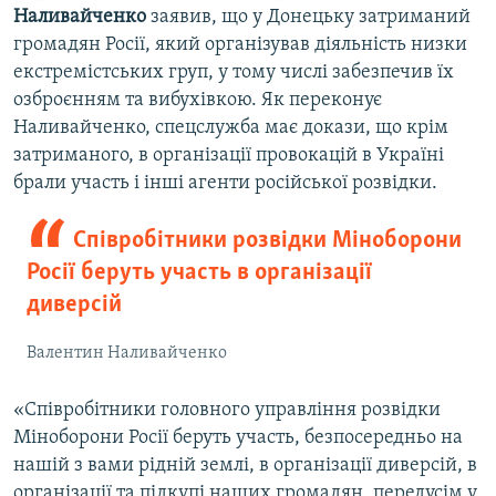
Наливайченко
заявив, що у Донецьку затриманий
громадян Росії, який організував діяльність низки
екстремістських груп, у тому числі забезпечив їх
озброєнням та вибухівкою. Як переконує
Наливайченко, спецслужба має докази, що крім
затриманого, в організації провокацій в Україні
брали участь і інші агенти російської розвідки.
Співробітники розвідки Міноборони
Росії беруть участь в організації
диверсій
Валентин Наливайченко
«Співробітники головного управління розвідки
Міноборони Росії беруть участь, безпосередньо на
нашій з вами рідній землі, в організації диверсій, в
організації та підкупі наших громадян, передусім у