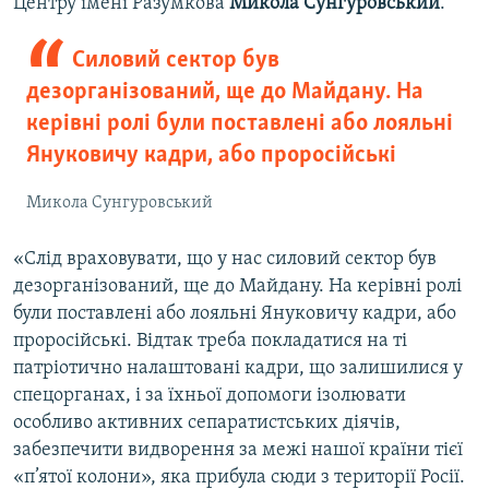
Центру імені Разумкова
Микола Сунгуровський
.
Силовий сектор був
дезорганізований, ще до Майдану. На
керівні ролі були поставлені або лояльні
Януковичу кадри, або проросійські
Микола Сунгуровський
«Слід враховувати, що у нас силовий сектор був
дезорганізований, ще до Майдану. На керівні ролі
були поставлені або лояльні Януковичу кадри, або
проросійські. Відтак треба покладатися на ті
патріотично налаштовані кадри, що залишилися у
спецорганах, і за їхньої допомоги ізолювати
особливо активних сепаратистських діячів,
забезпечити видворення за межі нашої країни тієї
«п’ятої колони», яка прибула сюди з території Росії.