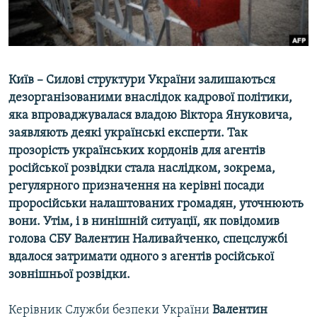
ВІДЕОУРОКИ «ELIFBE»
Русский
СВІДЧЕННЯ ОКУПАЦІЇ
Qırımtatar
УКРАЇНСЬКА ПРОБЛЕМА КРИМУ
Київ – Силові структури України залишаються
ДОЛУЧАЙСЯ!
ІНФОГРАФІКА
дезорганізованими внаслідок кадрової політики,
яка впроваджувалася владою Віктора Януковича,
заявляють деякі українські експерти. Так
прозорість українських кордонів для агентів
Усі сайти RFE/RL
російської розвідки стала наслідком, зокрема,
регулярного призначення на керівні посади
проросійськи налаштованих громадян, уточнюють
вони. Утім, і в нинішній ситуації, як повідомив
голова СБУ Валентин Наливайченко, спецслужбі
вдалося затримати одного з агентів російської
зовнішньої розвідки.
Керівник Служби безпеки України
Валентин