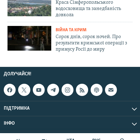
Краса Сімферопольського
водосховища та занедбаність
довкола
ВІЙНА ТА КРИМ
Сорок днів, сорок ночей. Про
результати кримської операції з
примусу Росії до миру
ДОЛУЧАЙСЯ!
ПІДТРИМКА
ІНФО
© Крим.Реалії, 2026 | Усі права застережено.