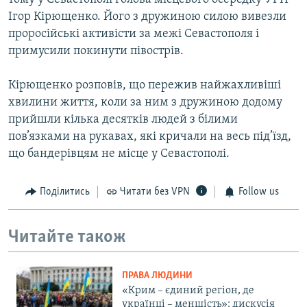
Ігор Кірющенко. Його з дружиною силою вивезли
проросійські активісти за межі Севастополя і
примусили покинути півострів.
Кірющенко розповів, що пережив найжахливіші
хвилини життя, коли за ним з дружиною додому
прийшли кілька десятків людей з білими
пов’язками на рукавах, які кричали на весь під’їзд,
що бандерівцям не місце у Севастополі.
Поділитись
Читати без VPN
Follow us
Читайте також
ПРАВА ЛЮДИНИ
«Крим – єдиний регіон, де
українці – меншість»: дискусія