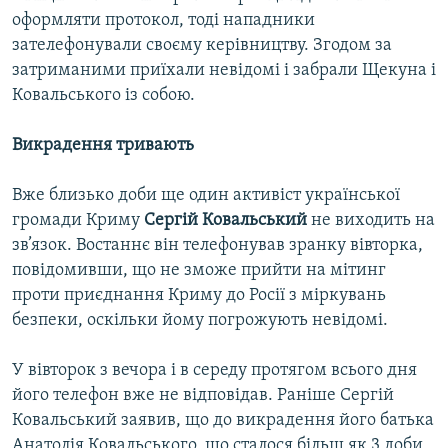
оформляти протокол, тоді нападники
зателефонували своєму керівництву. Згодом за
затриманими приїхали невідомі і забрали Щекуна і
Ковальського із собою.
Викрадення тривають
Вже близько доби ще один активіст української
громади Криму
Сергій Ковальський
не виходить на
зв’язок. Востаннє він телефонував зранку вівторка,
повідомивши, що не зможе прийти на мітинг
проти приєднання Криму до Росії з міркувань
безпеки, оскільки йому погрожують невідомі.
У вівторок з вечора і в середу протягом всього дня
його телефон вже не відповідав. Раніше Сергій
Ковальський заявив, що до викрадення його батька
Анатолія Ковальського, що сталося більш як 3 доби