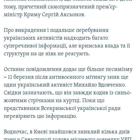
тому, причетний самопризначений прем’єр-
міністр Криму Сергій Аксьонов.
Про викрадення і подальше перебування
українських активістів надходить багато
суперечливої інформації, але кримська влада та її
структури на це ніяк не реагують.
Останнє повідомлення додає ще більше песимізму
–
11 березня після антивоєнного мітингу зник ще
один український активіст Михайло Вдовченко.
Свідки зазначають, що він завжди ходив із синьо-
жовтими стрічками на куртці. Поки що
представники Всекримської української ради
перевіряють цю інформацію.
Водночас, в Києві знайшовся зниклий кілька днів
тому у Севастополі голова місцевого осередку УРП