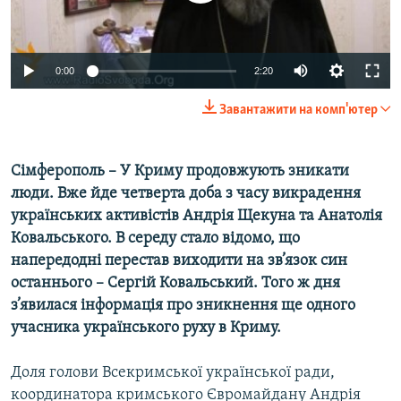
ВІДЕОУРОКИ «ELIFBE»
Русский
СВІДЧЕННЯ ОКУПАЦІЇ
Qırımtatar
0:00
2:20
УКРАЇНСЬКА ПРОБЛЕМА КРИМУ
Завантажити на комп'ютер
ДОЛУЧАЙСЯ!
ІНФОГРАФІКА
Сімферополь – У Криму продовжують зникати
люди. Вже йде четверта доба з часу викрадення
Усі сайти RFE/RL
українських активістів Андрія Щекуна та Анатолія
Ковальського. В середу стало відомо, що
напередодні перестав виходити на зв’язок син
останнього – Сергій Ковальський. Того ж дня
з’явилася інформація про зникнення ще одного
учасника українського руху в Криму.
Доля голови Всекримської української ради,
координатора кримського Євромайдану Андрія