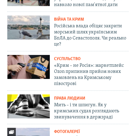
навколо нової пам'ятної дати
ВІЙНА ТА КРИМ
Російська влада обіцяє закрити
морський шлях українським
БпЛА до Севастополя. Чи реально
це?
СУСПІЛЬСТВО
«Крим – не Росія»: маркетплейс
Ozon припинив прийом нових
замовлень на Кримському
півострові
ПРАВА ЛЮДИНИ
Мить – і ти шпигун. Як у
кримських судах розглядають
звинувачення в держзраді
ФОТОГАЛЕРЕЇ