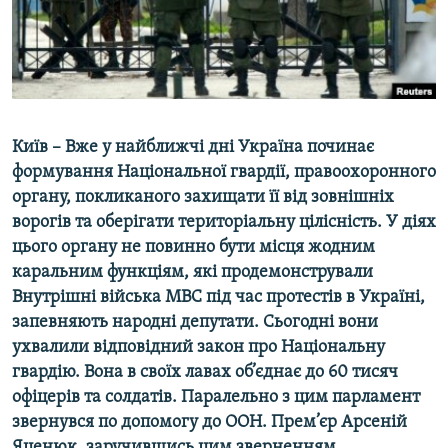
ВІДЕОУРОКИ «ELIFBE»
Русский
СВІДЧЕННЯ ОКУПАЦІЇ
Qırımtatar
УКРАЇНСЬКА ПРОБЛЕМА КРИМУ
ДОЛУЧАЙСЯ!
ІНФОГРАФІКА
Київ – Вже у найближчі дні Україна починає
формування Національної гвардії, правоохоронного
органу, покликаного захищати її від зовнішніх
Усі сайти RFE/RL
ворогів та оберігати територіальну цілісність. У діях
цього органу не повинно бути місця жодним
каральним функціям, які продемонстрували
Внутрішні війська МВС під час протестів в Україні,
запевняють народні депутати. Сьогодні вони
ухвалили відповідний закон про Національну
гвардію. Вона в своїх лавах об’єднає до 60 тисяч
офіцерів та солдатів. Паралельно з цим парламент
звернувся по допомогу до ООН. Прем’єр Арсеній
Яценюк, заручившись цим зверненням,