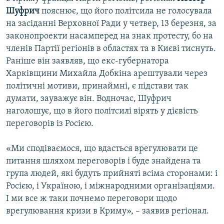
Шуфрич
пояснює, що його політсила не голосувала
на засіданні Верховної Ради у четвер, 13 березня, за
законопроекти насамперед на знак протесту, бо на
членів Партії регіонів в областях та в Києві тиснуть.
Раніше він заявляв, що екс-губернатора
Харківщини Михайла Добкіна арештували через
політичні мотиви, принаймні, є підстави так
думати, зауважує він. Водночас, Шуфрич
наголошує, що в його політсилі вірять у дієвість
переговорів із Росією.
«Ми сподіваємося, що вдасться врегулювати це
питання шляхом переговорів і буде знайдена та
група людей, які будуть прийняті всіма сторонами: і
Росією, і Україною, і міжнародними організаціями.
І ми все ж таки почнемо переговори щодо
врегулювання кризи в Криму», – заявив регіонал.