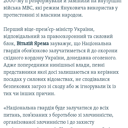
2000-му її розформували й замінили на внутрішні
війська МВС, які режим Януковича використав у
протистоянні зі власним народом.
Перший віце-прем’єр-міністр України,
відповідальний за правоохоронний та силовий
блок,
Віталій Ярема
зауважує, що Національна
гвардія обов’язково залучатиметься й до охорони
східного кордону України, донедавна оголеного.
Адже попередники нинішньої влади, певні
представники якої досі залишаються на керівних
посадах у силових відомствах, не сподівалися
безпекових загроз зі сходу або ж ігнорували їх із
тих чи інших причин.
«Національна гвардія буде залучатися до всіх
питань, пов’язаних з боротьбою зі злочинністю,
організованої злочинністю і до захисту