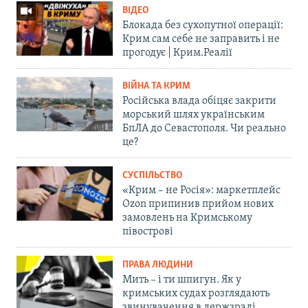
ВІДЕО
Блокада без сухопутної операції:
Крим сам себе не заправить і не
прогодує | Крим.Реалії
ВІЙНА ТА КРИМ
Російська влада обіцяє закрити
морський шлях українським
БпЛА до Севастополя. Чи реально
це?
СУСПІЛЬСТВО
«Крим – не Росія»: маркетплейс
Ozon припинив прийом нових
замовлень на Кримському
півострові
ПРАВА ЛЮДИНИ
Мить – і ти шпигун. Як у
кримських судах розглядають
звинувачення в держзраді