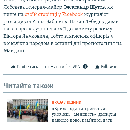
Генштабу очолює родич екс-міністра Павла
Лебедєва генерал-майор
Олександр Шутов
, як
пише на
своїй сторінці у Facebook
журналіст-
розслідувач Анна Бабінець. Павло Лебедєв давав
наказ про залучення армії до захисту режиму
Віктора Януковича, тобто втягнення офіцерів у
конфлікт з народом в останні дні протистояння на
Майдані.
Поділитись
Читати без VPN
Follow us
Читайте також
ПРАВА ЛЮДИНИ
«Крим – єдиний регіон, де
українці – меншість»: дискусія
навколо нової пам'ятної дати