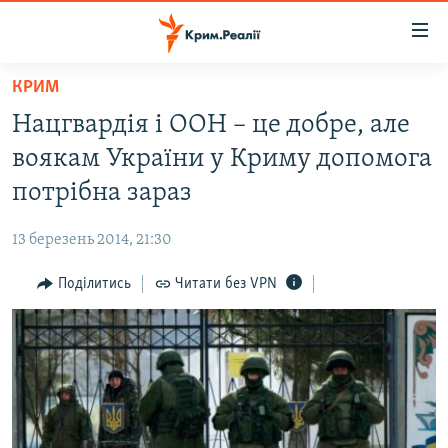
Доступність
посилання
Перейти
КРИМ
до
НОВИНИ
Нацгвардія і ООН – це добре, але
основного
ВОДА.КРИМ
матеріалу
воякам України у Криму допомога
ВІДЕО ТА ФОТО
Перейти
потрібна зараз
до
ПОЛІТИКА
основної
13 березень 2014, 21:30
БЛОГИ
навігації
Перейти
Поділитись
Читати без VPN
ПОГЛЯД
до
ІНТЕРВ'Ю
пошуку
ВСЕ ЗА ДЕНЬ
СПЕЦПРОЕКТИ
ЯК ОБІЙТИ БЛОКУВАННЯ
ДЕПОРТАЦІЯ