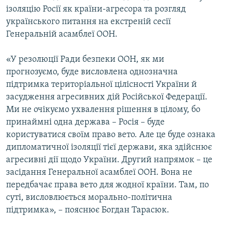
ізоляцію Росії як країни-агресора та розгляд
українського питання на екстреній сесії
Генеральній асамблеї ООН.
«У резолюції Ради безпеки ООН, як ми
прогнозуємо, буде висловлена однозначна
підтримка територіальної цілісності України й
засудження агресивних дій Російської Федерації.
Ми не очікуємо ухвалення рішення в цілому, бо
принаймні одна держава – Росія – буде
користуватися своїм право вето. Але це буде ознака
дипломатичної ізоляції тієї держави, яка здійснює
агресивні дії щодо України. Другий напрямок – це
засідання Генеральної асамблеї ООН. Вона не
передбачає права вето для жодної країни. Там, по
суті, висловлюється морально-політична
підтримка», – пояснює Богдан Тарасюк.