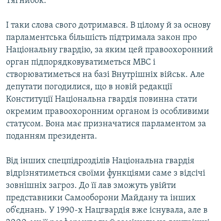
Тягнибок.
І таки слова свого дотримався. В цілому й за основу
парламентська більшість підтримала закон про
Національну гвардію, за яким цей правоохоронний
орган підпорядковуватиметься МВС і
створюватиметься на базі Внутрішніх військ. Але
депутати погодилися, що в новій редакції
Конституції Національна гвардія повинна стати
окремим правоохоронним органом із особливими
статусом. Вона має призначатися парламентом за
поданням президента.
Від інших спецпідрозділів Національна гвардія
відрізнятиметься своїми функціями саме з відсічі
зовнішніх загроз. До її лав зможуть увійти
представники Самооборони Майдану та інших
об’єднань. У 1990-х Нацгвардія вже існувала, але в