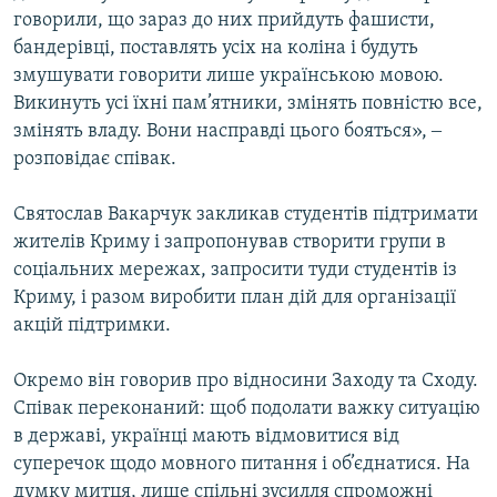
говорили, що зараз до них прийдуть фашисти,
бандерівці, поставлять усіх на коліна і будуть
змушувати говорити лише українською мовою.
Викинуть усі їхні пам’ятники, змінять повністю все,
змінять владу. Вони насправді цього бояться», ‒
розповідає співак.
Святослав Вакарчук закликав студентів підтримати
жителів Криму і запропонував створити групи в
соціальних мережах, запросити туди студентів із
Криму, і разом виробити план дій для організації
акцій підтримки.
Окремо він говорив про відносини Заходу та Сходу.
Співак переконаний: щоб подолати важку ситуацію
в державі, українці мають відмовитися від
суперечок щодо мовного питання і об’єднатися. На
думку митця, лише спільні зусилля спроможні