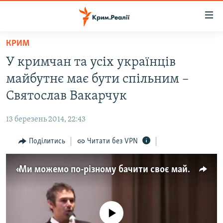
Доступність
посилання
Перейти
КРИМ
до
НОВИНИ
У кримчан та усіх українців
основного
ВОДА.КРИМ
матеріалу
майбутнє має бути спільним –
ВІДЕО ТА ФОТО
Перейти
Святослав Вакарчук
до
ПОЛІТИКА
основної
13 березень 2014, 22:43
БЛОГИ
навігації
Перейти
Поділитись
Читати без VPN
ПОГЛЯД
до
ІНТЕРВ'Ю
пошуку
«Ми можемо по-різному бачити своє майбутнє, але це майбутнє має бути спільним» ‒ Вакарчук
ВСЕ ЗА ДЕНЬ
СПЕЦПРОЕКТИ
No media source currently available
ЯК ОБІЙТИ БЛОКУВАННЯ
ДЕПОРТАЦІЯ