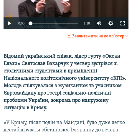
ВІДЕОУРОКИ «ELIFBE»
Русский
СВІДЧЕННЯ ОКУПАЦІЇ
Qırımtatar
0:00
1:18
УКРАЇНСЬКА ПРОБЛЕМА КРИМУ
Завантажити на комп'ютер
ДОЛУЧАЙСЯ!
ІНФОГРАФІКА
Відомий український співак, лідер гурту «Океан
Ельзи» Святослав Вакарчук у четвер зустрівся зі
Усі сайти RFE/RL
столичними студентами в приміщенні
Національного політехнічного університету «КПІ».
Молодь спілкувалася з музикантом та учасником
Євромайдану про гострі соціально-політичні
проблеми України, зокрема про напружену
ситуацію в Криму.
«У Криму, після подій на Майдані, було дуже легко
дестабілізувати обстановку. Їм зранку до вечора