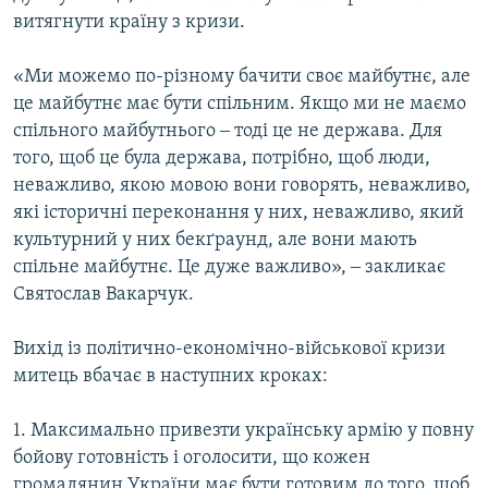
витягнути країну з кризи.
«Ми можемо по-різному бачити своє майбутнє, але
це майбутнє має бути спільним. Якщо ми не маємо
спільного майбутнього ‒ тоді це не держава. Для
того, щоб це була держава, потрібно, щоб люди,
неважливо, якою мовою вони говорять, неважливо,
які історичні переконання у них, неважливо, який
культурний у них бекґраунд, але вони мають
спільне майбутнє. Це дуже важливо», ‒ закликає
Святослав Вакарчук.
Вихід із політично-економічно-військової кризи
митець вбачає в наступних кроках:
1. Максимально привезти українську армію у повну
бойову готовність і оголосити, що кожен
громадянин України має бути готовим до того, щоб