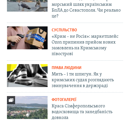
морський шлях українським
БпЛА до Севастополя. Чи реально
це?
СУСПІЛЬСТВО
«Крим – не Росія»: маркетплейс
Ozon припинив прийом нових
замовлень на Кримському
півострові
ПРАВА ЛЮДИНИ
Мить – і ти шпигун. Як у
кримських судах розглядають
звинувачення в держзраді
ФОТОГАЛЕРЕЇ
Краса Сімферопольського
водосховища та занедбаність
довкола