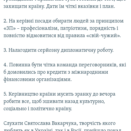
захищати країну. Дати їм чіткі вказівки і план.
2. На керівні посади обирати людей за принципом
«3П» – професіоналізм, патріотизм, порядність і
повністю відмовитися від правила «свій-чужий».
3. Налагодити серйозну дипломатичну роботу.
4. Повинна бути чітка команда переговорників, які
б домовились про кредити з міжнародними
фінансовими організаціями.
5. Керівництво країни мусить зранку до вечора
робити все, щоб зшивати назад культурно,
соціально і політично країну.
Слухати Святослава Вакарчука, творчість якого
люблять як в Україні, так і в Росії, прийшло понад