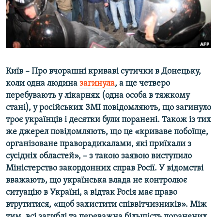
ВІДЕОУРОКИ «ELIFBE»
Русский
СВІДЧЕННЯ ОКУПАЦІЇ
Qırımtatar
УКРАЇНСЬКА ПРОБЛЕМА КРИМУ
ДОЛУЧАЙСЯ!
ІНФОГРАФІКА
Київ – Про вчорашні криваві сутички в Донецьку,
коли одна людина
загинула
, а ще четверо
перебувають у лікарнях (одна особа в тяжкому
Усі сайти RFE/RL
стані), у російських ЗМІ
повідомляють, що загинуло
троє українців і десятки були поранені. Також із тих
же джерел повідомляють, що це «криваве побоїще,
організоване праворадикалами, які приїхали з
сусідніх областей», – з такою заявою виступило
Міністерство закордонних справ Росії. У відомстві
вважають, що українська влада не контролює
ситуацію в Україні, а відтак Росія має право
втрутитися, «щоб захистити співвітчизників». Між
тим, всі загиблі та переважна більшість поранених