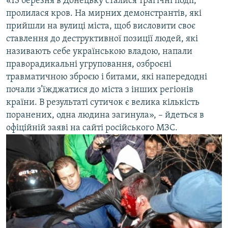
«13 березня в Донецьку сталися трагічні події,
пролилася кров. На мирних демонстрантів, які
прийшли на вулиці міста, щоб висловити своє
ставлення до деструктивної позиції людей, які
називають себе українською владою, напали
праворадикальні угруповання, озброєні
травматичною зброєю і битами, які напередодні
почали з’їжджатися до міста з інших регіонів
країни. В результаті сутичок є велика кількість
поранених, одна людина загинула», – йдеться в
офіційній заяві на сайті російського МЗС.