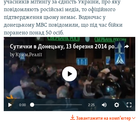
учасників мітингу за єдність України, про яку
повідомляють російські медіа, то офіційного
підтвердження цьому немає. Водночас у
донецькому МВС повідомили, що під час бійки
поранено понад 50 осіб.
Сутички в Донецьку, 13 березня 2014 року
by
Крим.Реалії
No media source currently available
0:00
2:25
Завантажити на комп'ютер