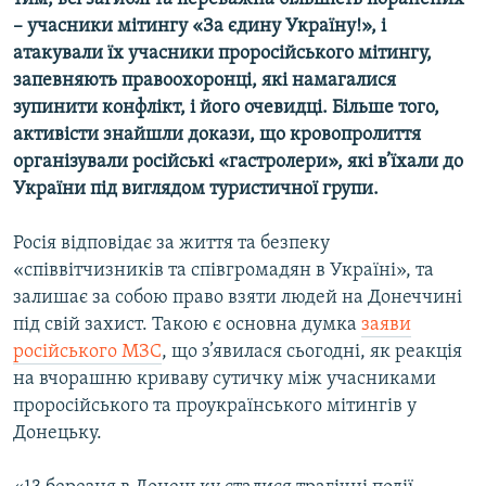
– учасники мітингу «За єдину Україну!», і
атакували їх учасники проросійського мітингу,
запевняють правоохоронці, які намагалися
зупинити конфлікт, і його очевидці. Більше того,
активісти знайшли докази, що кровопролиття
організували російські «гастролери», які в’їхали до
України під виглядом туристичної групи.
Росія відповідає за життя та безпеку
«співвітчизників та співгромадян в Україні», та
залишає за собою право взяти людей на Донеччині
під свій захист. Такою є основна думка
заяви
російського МЗС
, що з’явилася сьогодні, як реакція
на вчорашню криваву сутичку між учасниками
проросійського та проукраїнського мітингів у
Донецьку.