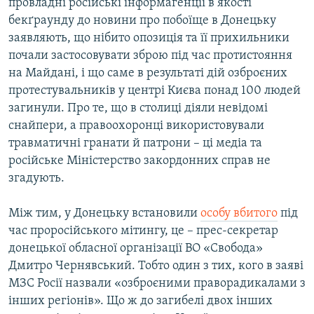
провладні російські інформагенції в якості
бекґраунду до новини про побоїще в Донецьку
заявляють, що нібито опозиція та її прихильники
почали застосовувати зброю під час протистояння
на Майдані, і що саме в результаті дій озброєних
протестувальників у центрі Києва понад 100 людей
загинули. Про те, що в столиці діяли невідомі
снайпери, а правоохоронці використовували
травматичні гранати й патрони – ці медіа та
російське Міністерство закордонних справ не
згадують.
Між тим, у Донецьку встановили
особу вбитого
під
час проросійського мітингу, це – прес-секретар
донецької обласної організації ВО «Свобода»
Дмитро Чернявський. Тобто один з тих, кого в заяві
МЗС Росії назвали «озброєними праворадикалами з
інших регіонів». Що ж до загибелі двох інших