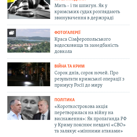
Мить – і ти шпигун. Як у
кримських судах розглядають
звинувачення в держзраді
ФОТОГАЛЕРЕЇ
Краса Сімферопольського
водосховища та занедбаність
довкола
ВІЙНА ТА КРИМ
Сорок днів, сорок ночей. Про
результати кримської операції з
примусу Росії до миру
ПОЛІТИКА
«Короткострокова акція
перетворилася на війну на
виснаження»: Як пропаганда РФ
у Криму пояснює невдачі «СВО»
та залякує «мінними атаками»