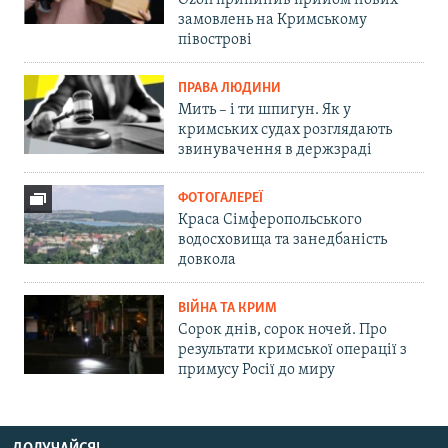
Ozon припинив прийом нових
замовлень на Кримському
півострові
ПРАВА ЛЮДИНИ
Мить – і ти шпигун. Як у
кримських судах розглядають
звинувачення в держзраді
ФОТОГАЛЕРЕЇ
Краса Сімферопольського
водосховища та занедбаність
довкола
ВІЙНА ТА КРИМ
Сорок днів, сорок ночей. Про
результати кримської операції з
примусу Росії до миру