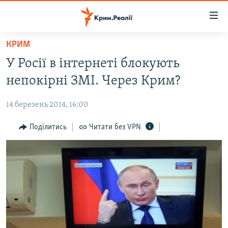
Доступність
посилання
Перейти
КРИМ
до
НОВИНИ
У Росії в інтернеті блокують
основного
ВОДА.КРИМ
матеріалу
непокірні ЗМІ. Через Крим?
ВІДЕО ТА ФОТО
Перейти
до
14 березень 2014, 16:00
ПОЛІТИКА
основної
БЛОГИ
Поділитись
Читати без VPN
навігації
Перейти
ПОГЛЯД
до
ІНТЕРВ'Ю
пошуку
ВСЕ ЗА ДЕНЬ
СПЕЦПРОЕКТИ
ЯК ОБІЙТИ БЛОКУВАННЯ
ДЕПОРТАЦІЯ