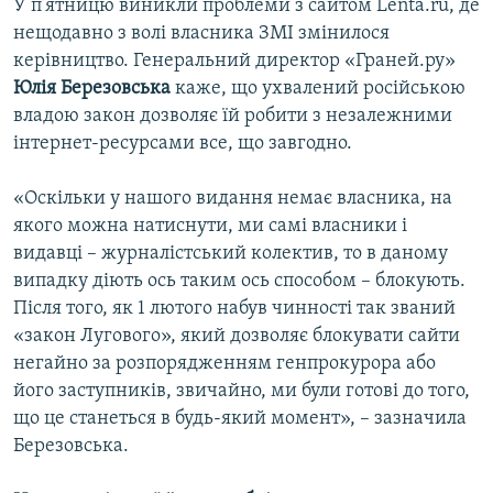
У п’ятницю виникли проблеми з сайтом Lenta.ru, де
нещодавно з волі власника ЗМІ змінилося
керівництво. Генеральний директор «Граней.ру»
Юлія Березовська
каже, що ухвалений російською
владою закон дозволяє їй робити з незалежними
інтернет-ресурсами все, що завгодно.
«Оскільки у нашого видання немає власника, на
якого можна натиснути, ми самі власники і
видавці – журналістський колектив, то в даному
випадку діють ось таким ось способом – блокують.
Після того, як 1 лютого набув чинності так званий
«закон Лугового», який дозволяє блокувати сайти
негайно за розпорядженням генпрокурора або
його заступників, звичайно, ми були готові до того,
що це станеться в будь-який момент», – зазначила
Березовська.