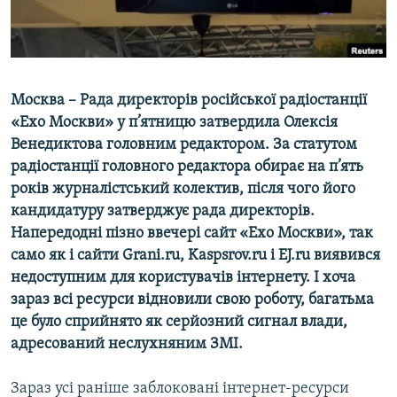
ВІДЕОУРОКИ «ELIFBE»
Русский
СВІДЧЕННЯ ОКУПАЦІЇ
Qırımtatar
УКРАЇНСЬКА ПРОБЛЕМА КРИМУ
Москва – Рада директорів російської радіостанції
ДОЛУЧАЙСЯ!
ІНФОГРАФІКА
«Ехо Москви» у п’ятницю затвердила Олексія
Венедиктова головним редактором. За статутом
радіостанції головного редактора обирає на п’ять
років журналістський колектив, після чого його
Усі сайти RFE/RL
кандидатуру затверджує рада директорів.
Напередодні пізно ввечері сайт «Ехо Москви», так
само як і сайти Grani.ru, Kaspsrov.ru і EJ.ru виявився
недоступним для користувачів інтернету. І хоча
зараз всі ресурси відновили свою роботу, багатьма
це було сприйнято як серйозний сигнал влади,
адресований неслухняним ЗМІ.
Зараз усі раніше заблоковані інтернет-ресурси