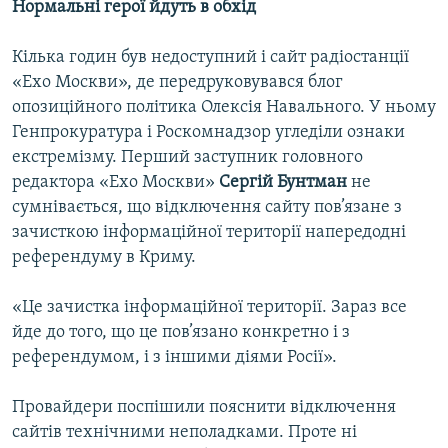
Нормальні герої йдуть в обхід
Кілька годин був недоступний і сайт радіостанції
«Ехо Москви», де передруковувався блог
опозиційного політика Олексія Навального. У ньому
Генпрокуратура і Роскомнадзор угледіли ознаки
екстремізму. Перший заступник головного
редактора «Ехо Москви»
Сергій Бунтман
не
сумнівається, що відключення сайту пов’язане з
зачисткою інформаційної території напередодні
референдуму в Криму.
«Це зачистка інформаційної території. Зараз все
йде до того, що це пов’язано конкретно і з
референдумом, і з іншими діями Росії».
Провайдери поспішили пояснити відключення
сайтів технічними неполадками. Проте ні