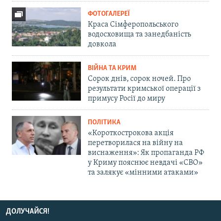
ФОТОГАЛЕРЕЇ
Краса Сімферопольського
водосховища та занедбаність
довкола
ВІЙНА ТА КРИМ
Сорок днів, сорок ночей. Про
результати кримської операції з
примусу Росії до миру
ПОЛІТИКА
«Короткострокова акція
перетворилася на війну на
виснаження»: Як пропаганда РФ
у Криму пояснює невдачі «СВО»
та залякує «мінними атаками»
ДОЛУЧАЙСЯ!