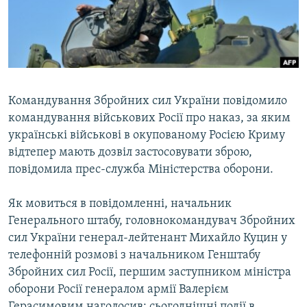
ВІДЕОУРОКИ «ELIFBE»
Русский
СВІДЧЕННЯ ОКУПАЦІЇ
Qırımtatar
УКРАЇНСЬКА ПРОБЛЕМА КРИМУ
ДОЛУЧАЙСЯ!
ІНФОГРАФІКА
Командування Збройних сил України повідомило
командування військових Росії про наказ, за яким
українські військові в окупованому Росією Криму
Усі сайти RFE/RL
відтепер мають дозвіл застосовувати зброю,
повідомила прес-служба Міністерства оборони.
Як мовиться в повідомленні, начальник
Генерального штабу, головнокомандувач Збройних
сил України генерал-лейтенант Михайло Куцин у
телефонній розмові з начальником Генштабу
Збройних сил Росії, першим заступником міністра
оборони Росії генералом армії Валерієм
Герасимовим наголосив: сьогоднішні події в