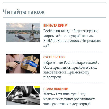
Читайте також
ВІЙНА ТА КРИМ
Російська влада обіцяє закрити
морський шлях українським
БпЛА до Севастополя. Чи реально
це?
СУСПІЛЬСТВО
«Крим – не Росія»: маркетплейс
Ozon припинив прийом нових
замовлень на Кримському
півострові
ПРАВА ЛЮДИНИ
Мить – і ти шпигун. Як у
кримських судах розглядають
звинувачення в держзраді