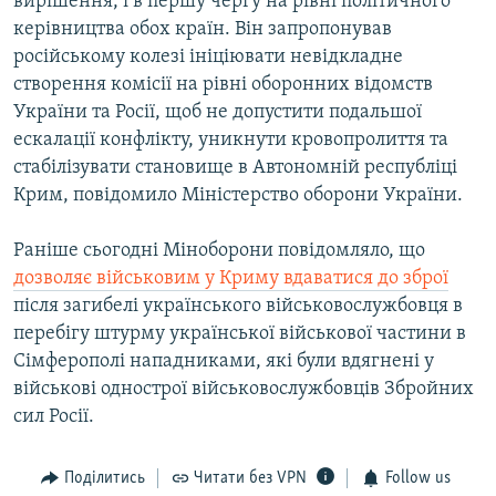
вирішення, і в першу чергу на рівні політичного
керівництва обох країн. Він запропонував
російському колезі ініціювати невідкладне
створення комісії на рівні оборонних відомств
України та Росії, щоб не допустити подальшої
ескалації конфлікту, уникнути кровопролиття та
стабілізувати становище в Автономній республіці
Крим, повідомило Міністерство оборони України.
Раніше сьогодні Міноборони повідомляло, що
дозволяє військовим у Криму вдаватися до зброї
після загибелі українського військовослужбовця в
перебігу штурму української військової частини в
Сімферополі нападниками, які були вдягнені у
військові однострої військовослужбовців Збройних
сил Росії.
Поділитись
Читати без VPN
Follow us