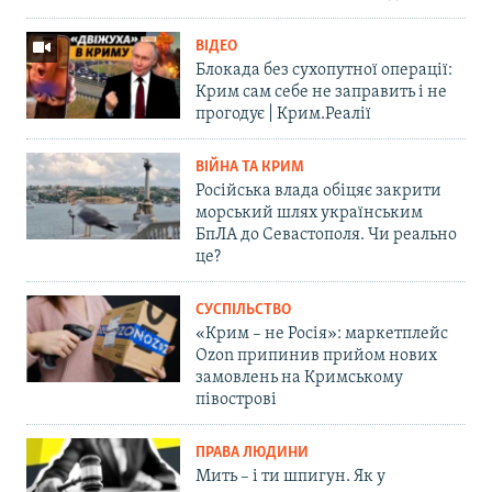
ВІДЕО
Блокада без сухопутної операції:
Крим сам себе не заправить і не
прогодує | Крим.Реалії
ВІЙНА ТА КРИМ
Російська влада обіцяє закрити
морський шлях українським
БпЛА до Севастополя. Чи реально
це?
СУСПІЛЬСТВО
«Крим – не Росія»: маркетплейс
Ozon припинив прийом нових
замовлень на Кримському
півострові
ПРАВА ЛЮДИНИ
Мить – і ти шпигун. Як у