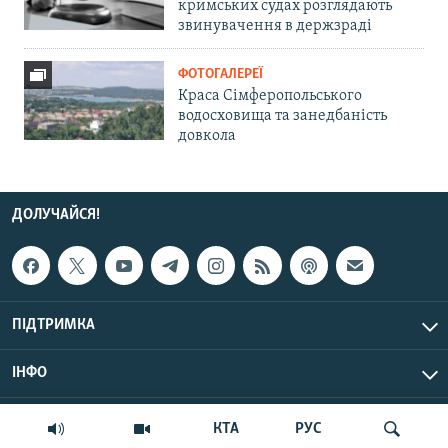
кримських судах розглядають
звинувачення в держзраді
ФОТОГАЛЕРЕЇ
Краса Сімферопольського
водосховища та занедбаність
довкола
ДОЛУЧАЙСЯ!
ПІДТРИМКА
ІНФО
© Крим.Реалії, 2026 | Усі права застережено.
КТА
РУС