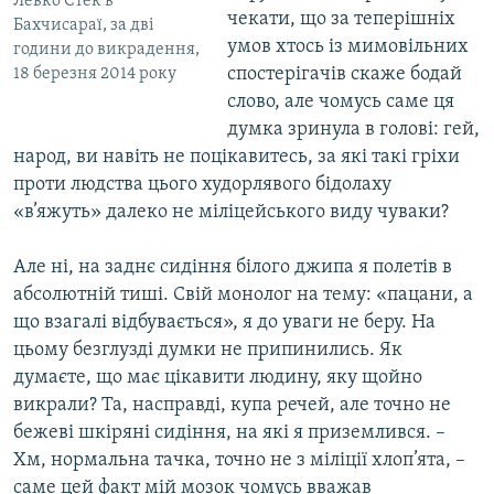
Левко Стек в
чекати, що за теперішніх
Бахчисараї, за дві
умов хтось із мимовільних
години до викрадення,
спостерігачів скаже бодай
18 березня 2014 року
слово, але чомусь саме ця
думка зринула в голові: гей,
народ, ви навіть не поцікавитесь, за які такі гріхи
проти людства цього худорлявого бідолаху
«в’яжуть» далеко не міліцейського виду чуваки?
Але ні, на заднє сидіння білого джипа я полетів в
абсолютній тиші. Свій монолог на тему: «пацани, а
що взагалі відбувається», я до уваги не беру. На
цьому безглузді думки не припинились. Як
думаєте, що має цікавити людину, яку щойно
викрали? Та, насправді, купа речей, але точно не
бежеві шкіряні сидіння, на які я приземлився. –
Хм, нормальна тачка, точно не з міліції хлоп’ята, –
саме цей факт мій мозок чомусь вважав