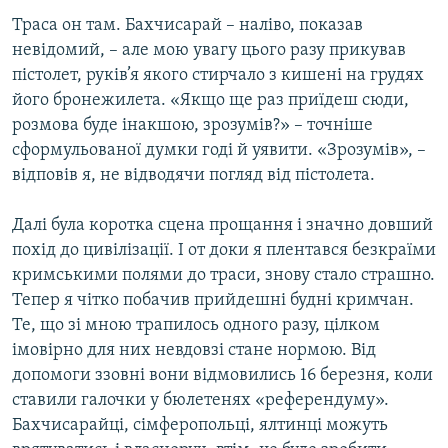
Траса он там. Бахчисарай – наліво, показав
невідомий, – але мою увагу цього разу прикував
пістолет, руків’я якого стирчало з кишені на грудях
його бронежилета. «Якщо ще раз приїдеш сюди,
розмова буде інакшою, зрозумів?» – точніше
сформульованої думки годі й уявити. «Зрозумів», –
відповів я, не відводячи погляд від пістолета.
Далі була коротка сцена прощання і значно довший
похід до цивілізації. І от доки я плентався безкраїми
кримськими полями до траси, знову стало страшно.
Тепер я чітко побачив прийдешні будні кримчан.
Те, що зі мною трапилось одного разу, цілком
імовірно для них невдовзі стане нормою. Від
допомоги ззовні вони відмовились 16 березня, коли
ставили галочки у бюлетенях «референдуму».
Бахчисарайці, сімферопольці, ялтинці можуть