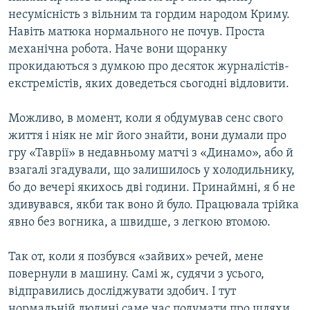
несумісність з вільним та гордим народом Криму.
Навіть матюка нормального не почув. Проста
механічна робота. Наче вони щоранку
прокидаються з думкою про десяток журналістів-
екстремістів, яких доведеться сьогодні відловити.
Можливо, в момент, коли я обдумував сенс свого
життя і ніяк не міг його знайти, вони думали про
гру «Таврії» в недавньому матчі з «Динамо», або й
взагалі згадували, що залишилось у холодильнику,
бо до вечері якихось дві години. Принаймні, я б не
здивувався, якби так воно й було. Працювала трійка
явно без вогника, а швидше, з легкою втомою.
Так от, коли я позбувся «зайвих» речей, мене
повернули в машину. Самі ж, судячи з усього,
відправились досліджувати здобич. І тут
нормальній людині саме час подумати про шляхи