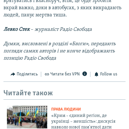
врятуватись і власноруч, втім, це буде зробити
вкрай важко, доки в автобусах, з яких викрадають
людей, панує мертва тиша.
Левко Стек
–
журналіст Радіо Свобода
Думки, висловлені в розділі «Блоги», передають
погляди самих авторів і не конче відображають
позицію Радіо Свобода
Поділитись
Читати без VPN
Follow us
Читайте також
ПРАВА ЛЮДИНИ
«Крим – єдиний регіон, де
українці – меншість»: дискусія
навколо нової пам'ятної дати