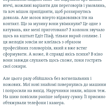
втечі, можливі варіанти для переговорів і умовлянь,
та хоч мішок припідняти, щоб роззирнутись
довкола. Але мозок вперто відмовлявся іти на
контакт. Що за музику вони увімкнули? Це одне з
катувань, яке мені приготовано? З колонок звучало
щось на кшталт Едіт Піаф, тільки вкрай сопливе. І
ця мелодія зовсім не клеїлась з образом
професійних головорізів, який я вже встиг
сформувати. А може, й справді якісь психи? В кіно
вони завжди слухають щось схоже, поки гострять
свої сокири.
Але цього разу обійшлось без вогнепальних і
ножових. Мої нові знайомі повернулись до машини
і попросили на вихід. Наручники зняли, мішок теж.
На шию повісили раніше забрану сумку. Її приємно
обтяжували телефони і камера.