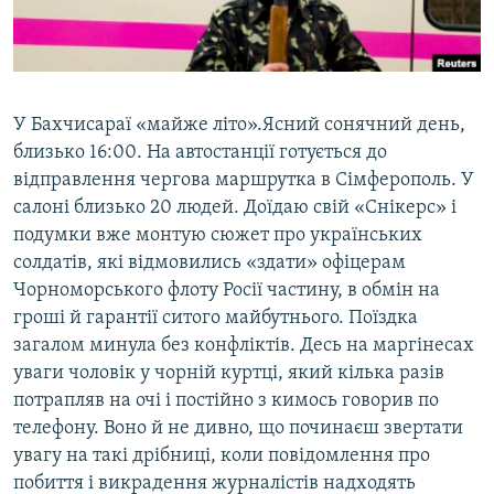
ВІДЕОУРОКИ «ELIFBE»
Русский
СВІДЧЕННЯ ОКУПАЦІЇ
Qırımtatar
УКРАЇНСЬКА ПРОБЛЕМА КРИМУ
У Бахчисараї «майже літо».Ясний сонячний день,
ДОЛУЧАЙСЯ!
ІНФОГРАФІКА
близько 16:00. На автостанції готується до
відправлення чергова маршрутка в Сімферополь. У
салоні близько 20 людей. Доїдаю свій «Снікерс» і
подумки вже монтую сюжет про українських
Усі сайти RFE/RL
солдатів, які відмовились «здати» офіцерам
Чорноморського флоту Росії частину, в обмін на
гроші й гарантії ситого майбутнього. Поїздка
загалом минула без конфліктів. Десь на маргінесах
уваги чоловік у чорній куртці, який кілька разів
потрапляв на очі і постійно з кимось говорив по
телефону. Воно й не дивно, що починаєш звертати
увагу на такі дрібниці, коли повідомлення про
побиття і викрадення журналістів надходять