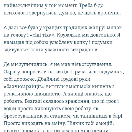
найважливішим у той момент. Треба б до
психолога звернутись, думаю, це щось хронічне.
А далі все було у кращих традиціях жанру: мішок
на голову і «сіді тіха». Кружляли ми довгенько. Я
намацав під собою улюблену кепку і подумки
здивувався такій уважності викрадачів.
Де ми зупинились, я не мав ніякогоуявлення.
Одразу попросили на вихід. Пручатись, подумав я,
собі дорожче. Дбайливі трудові руки
«бахчисарайців» витягли вміст моїх кишень з
реактивною швидкістю. А хлопці знають, що
роблять. Взагалі склалось враження, що ці троє і
водій просто виконують свою роботу, як
фрезерувальник за станком, чи танцівниця в барі.
Просто виходять на зміну. Ніяких тобі емоцій,
ніяких промов із надривом про мою ідейну