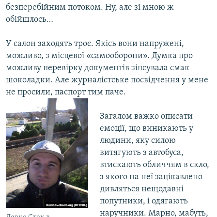
безперебійним потоком. Ну, але зі мною ж
обійшлось…
У салон заходять троє. Якісь вони напружені,
можливо, з місцевої «самооборони». Думка про
можливу перевірку документів зіпсувала смак
шоколадки. Але журналістське посвідчення у мене
не просили, паспорт тим паче.
​Загалом важко описати
емоції, що виникають у
людини, яку силою
витягують з автобуса,
втискають обличчям в скло,
з якого на неї зацікавлено
дивляться нещодавні
попутники, і одягають
наручники. Марно, мабуть,