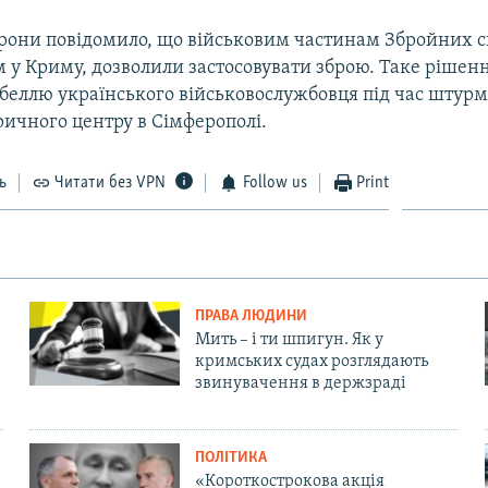
рони повідомило, що військовим частинам Збройних с
 у Криму, дозволили застосовувати зброю. Таке рішен
гибеллю українського військовослужбовця під час штур
ичного центру в Сімферополі.
ь
Читати без VPN
Follow us
Print
ПРАВА ЛЮДИНИ
Мить – і ти шпигун. Як у
кримських судах розглядають
звинувачення в держзраді
ПОЛІТИКА
«Короткострокова акція