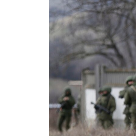
ВІДЕОУРОКИ «ELIFBE»
СВІДЧЕННЯ ОКУПАЦІЇ
УКРАЇНСЬКА ПРОБЛЕМА КРИМУ
ІНФОГРАФІКА