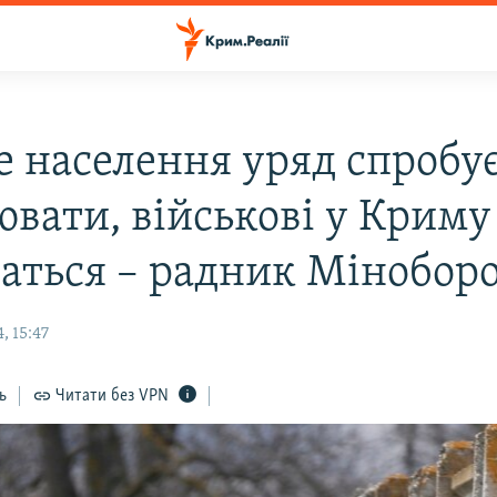
 населення уряд спробу
ювати, військові у Криму
аться – радник Мінобор
, 15:47
ь
Читати без VPN