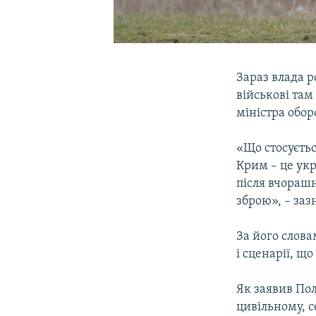
Зараз влада р
військові там
міністра обо
«Що стосуєтьс
Крим – це укр
після вчорашн
зброю», – заз
За його слова
і сценарії, щ
Як заявив Пол
цивільному, с