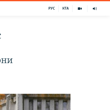
РУС
КТА
є
они