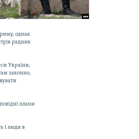
Криму, однак
стрів радник
еси України,
там законно,
овувати
дповідні плани
ь і люди в