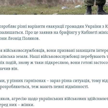
озробляє різні варіанти евакуації громадян України з 
 залишаться. Про це заявив на брифінгу у Кабінеті міні
рони Леонід Поляков.
я військовослужбовців, вони призвані захищати інтер
аїнська земля. Наші військовослужбовці перебувають 
іх подій, знову ж таки підкреслюю, вони готові застос
начив він.
ми, у різних гарнізонах – зараз різна ситуація, тому ві
о розробляються, теж мають певні відмінності.
яков, агресію щодо українських військових здійснюют
еред них – жінки.