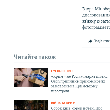
Вчора Мінобо
дислокованим
зв’язку із за
фотограмметр
Поділитис
Читайте також
СУСПІЛЬСТВО
«Крим – не Росія»: маркетплейс
Ozon припинив прийом нових
замовлень на Кримському
півострові
ВІЙНА ТА КРИМ
Сорок днів, сорок ночей. Про