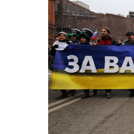
ВІДЕОУРОКИ «ELIFBE»
СВІДЧЕННЯ ОКУПАЦІЇ
УКРАЇНСЬКА ПРОБЛЕМА КРИМУ
ІНФОГРАФІКА