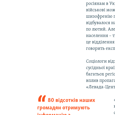
росіянам в Ук
військові мож
шизофренію гр
відбувалося 
по лютий. Але
населення – т
це відділення
говорить експ
Соціологи від
сусідньої кра
багатьох регі
вплив пропаг
«Левада-Цент
80 відсотків наших
громадян отримують