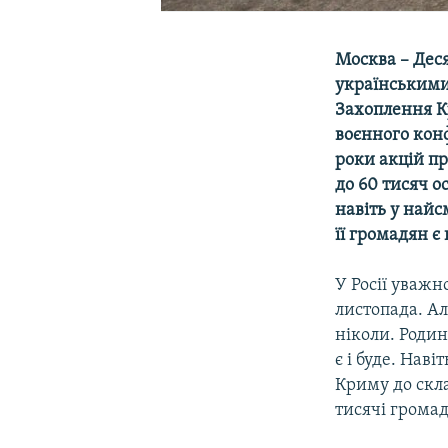
Москва – Дес
українськими
Захоплення Кр
воєнного конф
роки акцій п
до 60 тисяч о
навіть у найс
її громадян є
У Росії уважн
листопада. Ал
ніколи. Родин
є і буде. Нав
Криму до скла
тисячі громад