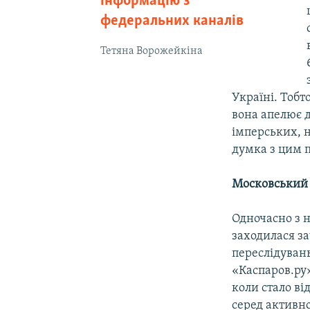
інформацію з
федеральних каналів
Тетяна Ворожейкіна
Україні. Тобт
вона апелює 
імперських, н
думка з цим п
Московський 
Одночасно з н
заходилася з
переслідувань
«Каспаров.ру»
коли стало ві
серед активно