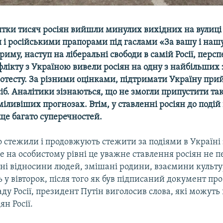
ятки тисяч росіян вийшли минулих вихідних на вулиці
 і російськими прапорами під гаслами «За вашу і нашу
иму, наступ на ліберальні свободи в самій Росії, перс
лікту з Україною вивели росіян на одну з найбільших 
ротесту. За різними оцінками, підтримати Україну при
сіб. Аналітики зізнаються, що не змогли припустити так
міливіших прогнозах. Втім, у ставленні росіян до подій в
 ще багато суперечностей.
о стежили і продовжують стежити за подіями в Україні 
е на особистому рівні це уважне ставлення росіян не 
ні відносини людей, змішані родини, взаємини культур
іть у вівторок, після того як був підписаний документ п
ду Росії, президент Путін виголосив слова, які можуть
ян Росії.