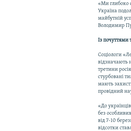
«Ми глибоко с
Україна подол
майбутній успі
Володимир Пу
Із почуттями 
Соціологи «Ле
відзначають н
третини росія
стурбовані ти
мають захисти
провідний на
«До українців 
без особливих
від 7-10 бере
відсотки став