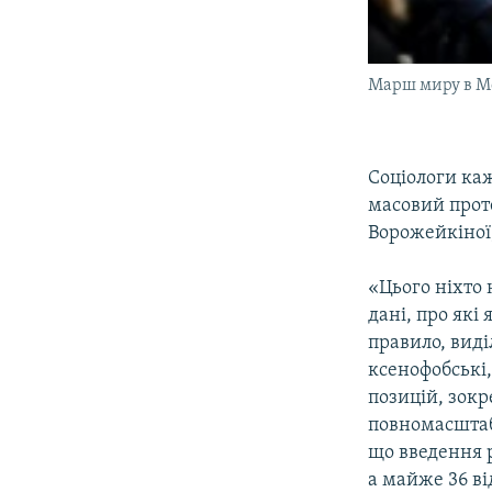
Марш миру в Мо
Соціологи каж
масовий проте
Ворожейкіної,
«Цього ніхто 
дані, про які
правило, виді
ксенофобські,
позицій, зокр
повномасштабн
що введення р
а майже 36 ві