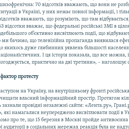
шизофренічна: 70 відсотків вважають, що вони не роз
ситуації в Україні, у них немає повної інформації, і тіл
відсотків вважають, що розуміють, що там відбувається
63 відсотки вважає, що федеральні російські ЗМІ в ціло
здебільшого об’єктивно висвітлюють події, що відбуваю
о ми бачимо, що телевізійна пропаганда виявилася еф
до якихось дуже глибинних уявлень більшості населенн
аціоналістичних. І ця історія показала, що все можна, 
огоджується, практично на дві третини», – наголошує с
фактор протесту
аступом на Україну, на внутрішньому фронті російськ
ачищати власний інформаційний простір. Протягом кіл
 зазнали провідні незалежні сайти: «Лента.ру», Грані.
, які намагалися неупереджено висвітлювати події в Укр
домо про те, що 15 березня в Москві пройде антивоєнна 
ї аудиторії в соціальних мережах реакція була не надт