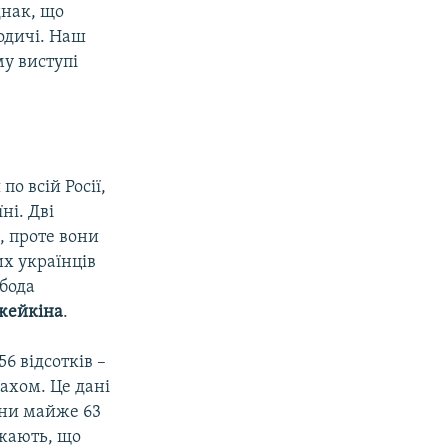
днак, що
родичі. Наш
му виступі
о всій Росії,
ні. Дві
», проте вони
их українців
обода
жейкіна
.
56 відсотків –
рахом. Це дані
аїни майже 63
ажають, що