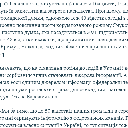
раїні реально загрожують націоналісти і бандити, і тіл
уть їх захистити від загрози насильства. При цьому, щ
омадської думки, одночасно теж 43 відсотка згодні з
народне повстання проти корумпованого режиму Януко
 наступна думка, яка насаджується в ЗМІ, підтримуєть
і ж 43 відсотки вважали, що прийнятний шлях для вихо
 Криму і, можливо, східних областей з приєднанням їх д
ерт.
значають, що на ставлення росіян до подій в Україні і 
їни серйозний вплив становлять джерела інформації. А 
онах Росії єдиним джерелом інформації є федеральні т
анди на уми російських громадян очевидний, наголошу
ру» Тетяна Ворожейкіна.
«Ми бачимо, що до 80 відсотків наших громадян в сер
країні отримують інформацію з федеральних каналів. 
стосується власне ситуації в Україні, то тут ситуація те