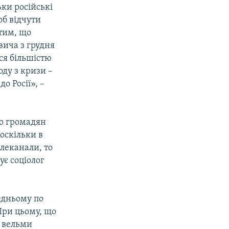
ьки російські
об відчути
 тим, що
вича з грудня
ся більшістю
ду з кризи –
о Росії», –
до громадян
оскільки в
елеканали, то
є соціолог
едньому по
При цьому, що
ж вельми