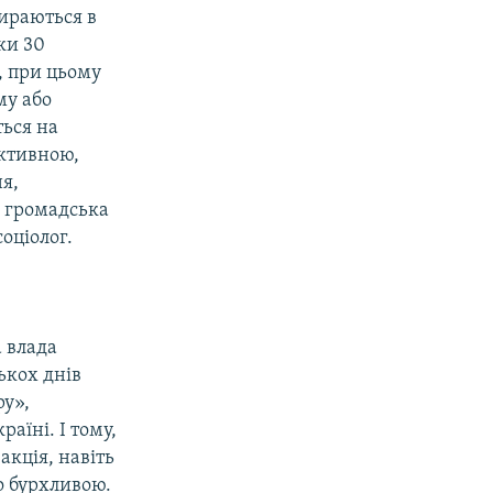
бираються в
ьки 30
, при цьому
му або
ться на
ективною,
я,
і громадська
оціолог.
а влада
ькох днів
ру»,
аїні. І тому,
акція, навіть
о бурхливою.