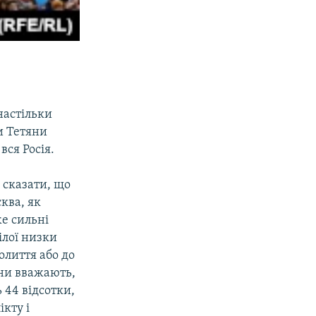
настільки
и Тетяни
вся Росія.
 сказати, що
сква, як
же сильні
ілої низки
олиття або до
они вважають,
 44 відсотки,
ікту і