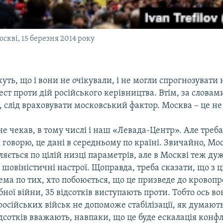
скві, 15 березня 2014 року
уть, що і вони не очікували, і не могли спрогнозувати 
ст проти дій російського керівництва. Втім, за словам
 слід враховувати московський фактор. Москва – це не 
не чекав, в тому числі і наш «Левада-Центр». Але треба
 я говорю, це дані в середньому по країні. Звичайно, Мо
ляється по цілій низці параметрів, але в Москві теж ду
 шовіністичні настрої. Щоправда, треба сказати, що з ц
ема по тих, хто побоюється, що це призведе до кровопр
ої війни, 35 відсотків виступають проти. Тобто ось в
осійських військ не допоможе стабілізації, як думають
дсотків вважають, навпаки, що це буде ескалація конфл