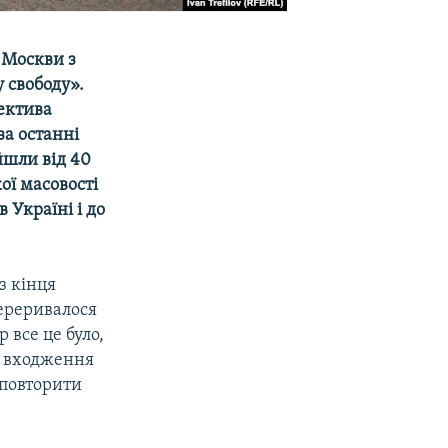
 Москви з
 свободу».
пектива
за останні
йшли від 40
ої масовості
 Україні і до
з кінця
переривалося
 все це було,
ро входження
 повторити