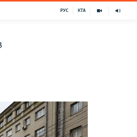
РУС
КТА
в