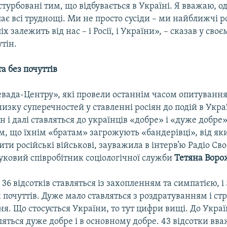
турбовані тим, що відбувається в Україні. Я вважаю, о
ає всі труднощі. Ми не просто сусіди – ми найближчі 
х залежить від нас – і Росії, і України», – сказав у своє
тін.
та без почуттів
вада-Центру», які провели останнім часом опитування п
изку суперечностей у ставленні росіян до подій в Украї
н і далі ставляться до українців «добре» і «дуже добре
м, що їхнім «братам» загрожують «бандерівці», від як
ти російські військові, зауважила в інтерв’ю Радіо Св
уковий співробітник соціологічної служби
Тетяна Воро
36 відсотків ставляться із захопленням та симпатією, і 
 почуттів. Дуже мало ставляться з роздратуванням і ст
зня. Що стосується України, то тут цифри вищі. До Укр
ляться дуже добре і в основному добре. 43 відсотки вв