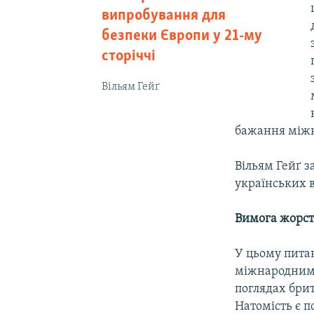
випробування для
безпеки Європи у 21-му
сторіччі
Вільям Гейґ
бажання міжн
Вільям Гейґ з
українських 
Вимога жорст
У цьому питан
міжнародними 
поглядах бри
Натомість є п