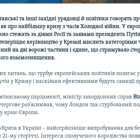
анські та інші західні урядовці й політики говорять п
як про найбільшу кризу з часів Холодної війни. У євр
но стежать за діями Росії та заявами президента Путін
теперіщнє керівництво у Кремлі мислить категоріями ч
лений на дві ворожі частини і єдине, що стримувало сто
ного взаємознищення.
их питань, що турбує європейських політиків полягає у
тін у Криму і наскільки ефективними будуть санкції 
ританському парламенті, міністр закордонних справ
Ві
вчергове роз’яснював, чому Лондон так стурбований по
у краю Європи.
«Криза в Україні – найсерйозніше випробування для б
у 21-му сторіччі. Інтереси сполученого королівства поля