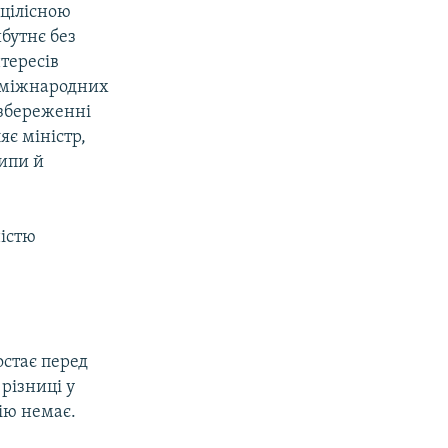
 цілісною
бутнє без
тересів
і міжнародних
 збереженні
яє міністр,
ципи й
ністю
остає перед
різниці у
ію немає.