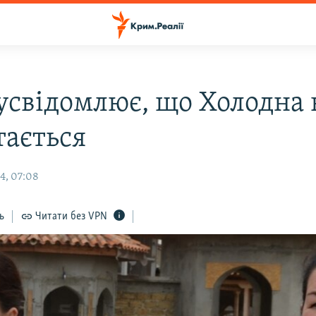
 усвідомлює, що Холодна 
тається
4, 07:08
ь
Читати без VPN