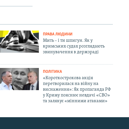
ПРАВА ЛЮДИНИ
Мить – і ти шпигун. Як у
кримських судах розглядають
звинувачення в держзраді
ПОЛІТИКА
«Короткострокова акція
перетворилася на війну на
виснаження»: Як пропаганда РФ
у Криму пояснює невдачі «СВО»
та залякує «мінними атаками»