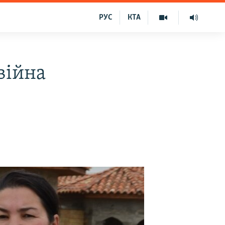
РУС
КТА
війна