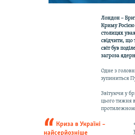
Лондон – Брит
Криму Росією 
столицях уваж
свідчити, що 
світ був поді
загроза ядер
Одне з головн
зупиниться Пу
Звітуючи у б
цього тижня 
протилежном
Криза в Україні –
найсерйозніше