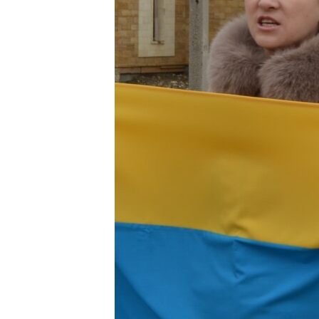
ВІДЕОУРОКИ «ELIFBE»
СВІДЧЕННЯ ОКУПАЦІЇ
УКРАЇНСЬКА ПРОБЛЕМА КРИМУ
ІНФОГРАФІКА