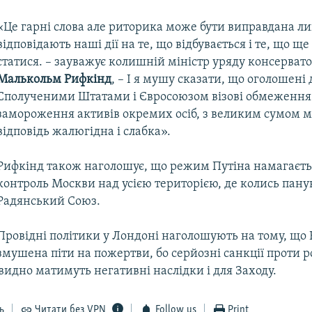
«Це гарні слова але риторика може бути виправдана л
відповідають наші дії на те, що відбувається і те, що щ
статися. – зауважує колишній міністр уряду консервато
Малькольм Рифкінд
, – І я мушу сказати, що оголошені 
Сполученими Штатами і Євросоюзом візові обмеження
замороження активів окремих осіб, з великим сумом м
відповідь жалюгідна і слабка».
Рифкінд також наголошує, що режим Путіна намагаєть
контроль Москви над усією територією, де колись пану
Радянський Союз.
Провідні політики у Лондоні наголошують на тому, що 
змушена піти на пожертви, бо серйозні санкції проти 
евидно матимуть негативні наслідки і для Заходу.
ь
Читати без VPN
Follow us
Print