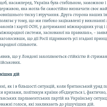
щоб, насамперед, Україна була стабільною, заможною і
державою, яка могла би самостійно визначати своє май
зовнішнього тиску і втручання. Друга сторона наших ін
полягає у тому, що ми глибоко зацікавлені у виконанн
законів і хартії ООН, у дотриманні міжнародних угод і
міжнародної системи, заснованої на правилах», – заявл
наголосивши, що дії Росії підривають усі згадані прин
ародної спільноти.
аявив, що у Лондоні захоплюються стійкістю й стрима
військових.
кіших дій
ні, як і в більшості ситуацій, коли британський уряд п
кризами, політикум країни об’єднується і, фактично, 
танських парламентських партій на Українську ситуац
оважні голоси, які закликають до рішучіших дій.