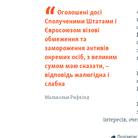
Оголошені досі
Сполученими Штатами і
Євросоюзом візові
обмеження та
замороження активів
окремих осіб, з великим
сумом маю сказати, –
відповідь жалюгідна і
слабка
Малькольм Рифкінд
інтересів, оч
Поділитис