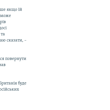
ише якщо їй
е може
рів
досі
 та
аю сказати, –
ся повернути
вав
Британія буде
російських