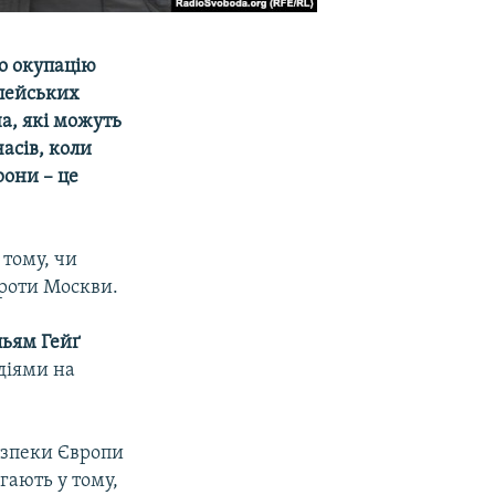
ро окупацію
опейських
а, які можуть
асів, коли
рони – це
 тому, чи
проти Москви.
льям Гейґ
діями на
езпеки Європи
гають у тому,