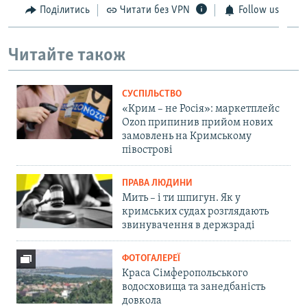
Поділитись
Читати без VPN
Follow us
Читайте також
СУСПІЛЬСТВО
«Крим – не Росія»: маркетплейс
Ozon припинив прийом нових
замовлень на Кримському
півострові
ПРАВА ЛЮДИНИ
Мить – і ти шпигун. Як у
кримських судах розглядають
звинувачення в держзраді
ФОТОГАЛЕРЕЇ
Краса Сімферопольського
водосховища та занедбаність
довкола