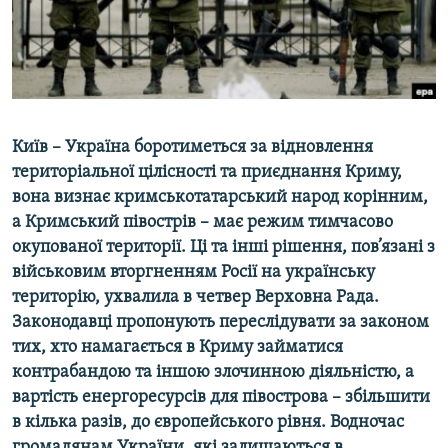
ВІДЕОУРОКИ «ELIFBE»
Русский
СВІДЧЕННЯ ОКУПАЦІЇ
Qırımtatar
УКРАЇНСЬКА ПРОБЛЕМА КРИМУ
ДОЛУЧАЙСЯ!
ІНФОГРАФІКА
Київ – Україна боротиметься за відновлення
територіальної цілісності та приєднання Криму,
вона визнає кримськотатарський народ корінним,
Усі сайти RFE/RL
а Кримський півострів – має режим тимчасово
окупованої території. Ці та інші рішення, пов’язані з
військовим вторгненням Росії на українську
територію, ухвалила в четвер Верховна Рада.
Законодавці пропонують переслідувати за законом
тих, хто намагається в Криму займатися
контрабандою та іншою злочинною діяльністю, а
вартість енергоресурсів для півострова – збільшити
в кілька разів, до європейського рівня. Водночас
громадянам України, які залишаються в