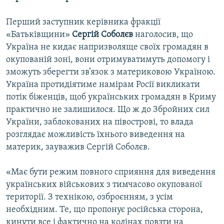
Перший заступник керівника фракції
«Батьківщини»
Сергій Соболєв
наголосив, що
Україна не кидає напризволяще своїх громадян в
окупованій зоні, вони отримуватимуть допомогу і
зможуть зберегти зв’язок з материковою Україною.
Україна протидіятиме намірам Росії викликати
потік біженців, щоб українських громадян в Криму
практично не залишилося. Що ж до Збройних сил
України, заблокованих на півострові, то влада
розглядає можливість їхнього виведення на
материк, зауважив Сергій Соболєв.
«Має бути режим повного сприяння для виведення
українських військових з тимчасово окупованої
території. З технікою, озброєнням, з усім
необхідним. Те, що пропонує російська сторона,
кинути все і фактично на колінах повзти на