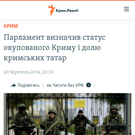
Доступність
посилання
Перейти
КРИМ
до
НОВИНИ
Парламент визначив статус
основного
ВОДА.КРИМ
матеріалу
окупованого Криму і долю
ВІДЕО ТА ФОТО
Перейти
кримських татар
до
ПОЛІТИКА
основної
20 березень 2014, 20:50
БЛОГИ
навігації
Перейти
Поділитись
Читати без VPN
ПОГЛЯД
до
ІНТЕРВ'Ю
пошуку
ВСЕ ЗА ДЕНЬ
СПЕЦПРОЕКТИ
ЯК ОБІЙТИ БЛОКУВАННЯ
ДЕПОРТАЦІЯ