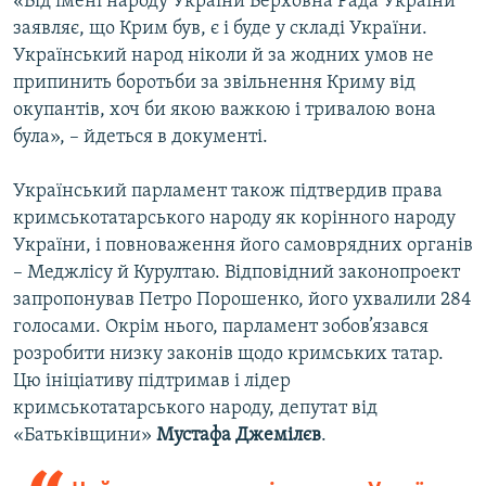
«Від імені народу України Верховна Рада України
заявляє, що Крим був, є і буде у складі України.
Український народ ніколи й за жодних умов не
припинить боротьби за звільнення Криму від
окупантів, хоч би якою важкою і тривалою вона
була», – йдеться в документі.
Український парламент також підтвердив права
кримськотатарського народу як корінного народу
України, і повноваження його самоврядних органів
– Меджлісу й Курултаю. Відповідний законопроект
запропонував Петро Порошенко, його ухвалили 284
голосами. Окрім нього, парламент зобов’язався
розробити низку законів щодо кримських татар.
Цю ініціативу підтримав і лідер
кримськотатарського народу, депутат від
«Батьківщини»
Мустафа Джемілєв
.