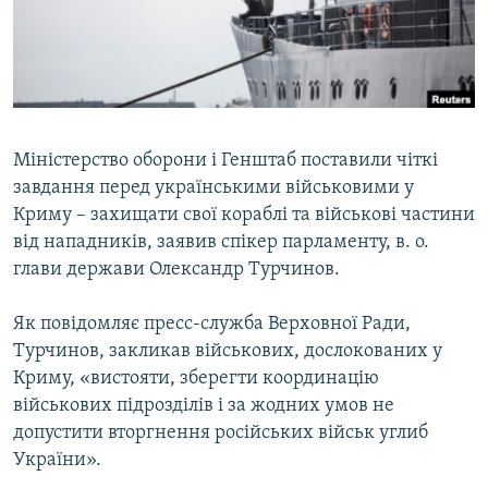
ВІДЕОУРОКИ «ELIFBE»
Русский
СВІДЧЕННЯ ОКУПАЦІЇ
Qırımtatar
УКРАЇНСЬКА ПРОБЛЕМА КРИМУ
ДОЛУЧАЙСЯ!
ІНФОГРАФІКА
Міністерство оборони і Генштаб поставили чіткі
завдання перед українськими військовими у
Криму – захищати свої кораблі та військові частини
Усі сайти RFE/RL
від нападників, заявив спікер парламенту, в. о.
глави держави Олександр Турчинов.
Як повідомляє пресс-служба Верховної Ради,
Турчинов, закликав військових, дослокованих у
Криму, «вистояти, зберегти координацію
військових підрозділів і за жодних умов не
допустити вторгнення російських військ углиб
України».