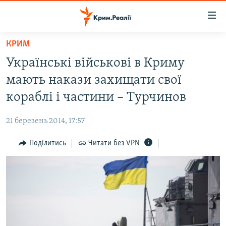
Доступність
посилання
Перейти
КРИМ
до
НОВИНИ
Українські військові в Криму
основного
ВОДА.КРИМ
матеріалу
мають накази захищати свої
ВІДЕО ТА ФОТО
Перейти
кораблі і частини – Турчинов
до
ПОЛІТИКА
основної
21 березень 2014, 17:57
БЛОГИ
навігації
Перейти
Поділитись
Читати без VPN
ПОГЛЯД
до
ІНТЕРВ'Ю
пошуку
ВСЕ ЗА ДЕНЬ
СПЕЦПРОЕКТИ
ЯК ОБІЙТИ БЛОКУВАННЯ
ДЕПОРТАЦІЯ