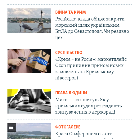
ВІЙНА ТА КРИМ
Російська влада обіцяє закрити
морський шлях українським
БпЛА до Севастополя. Чи реально
це?
СУСПІЛЬСТВО
«Крим – не Росія»: маркетплейс
Ozon припинив прийом нових
замовлень на Кримському
півострові
ПРАВА ЛЮДИНИ
Мить – і ти шпигун. Як у
кримських судах розглядають
звинувачення в держзраді
ФОТОГАЛЕРЕЇ
Краса Сімферопольського