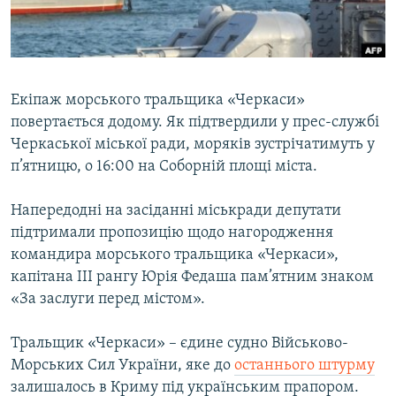
ВІДЕОУРОКИ «ELIFBE»
Русский
СВІДЧЕННЯ ОКУПАЦІЇ
Qırımtatar
УКРАЇНСЬКА ПРОБЛЕМА КРИМУ
Екіпаж морського тральщика «Черкаси»
ДОЛУЧАЙСЯ!
ІНФОГРАФІКА
повертається додому. Як підтвердили у прес-службі
Черкаської міської ради, моряків зустрічатимуть у
п’ятницю, о 16:00 на Соборній площі міста.
Усі сайти RFE/RL
Напередодні на засіданні міськради депутати
підтримали пропозицію щодо нагородження
командира морського тральщика «Черкаси»,
капітана III рангу Юрія Федаша пам’ятним знаком
«За заслуги перед містом».
Тральщик «Черкаси» – єдине судно Військово-
Морських Сил України, яке до
останнього штурму
залишалось в Криму під українським прапором.