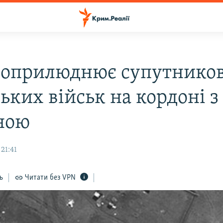
оприлюднює супутников
ьких військ на кордоні з
ною
 21:41
ь
Читати без VPN