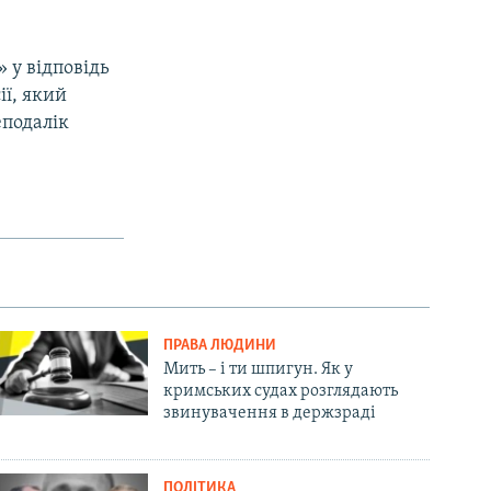
 у відповідь
ї, який
еподалік
ПРАВА ЛЮДИНИ
Мить – і ти шпигун. Як у
кримських судах розглядають
звинувачення в держзраді
ПОЛІТИКА