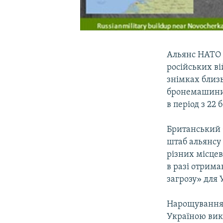
Альянс НАТО п
російських ві
знімках близь
бронемашини, 
в період з 22 
Британський б
штаб альянсу 
різних місцев
в разі отрима
загрозу» для 
Нарощування ч
Україною вик