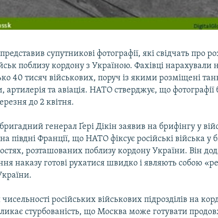
редставив супутникові фотографії, які свідчать про р
йськ поблизу кордону з Україною. Фахівці нарахували 
ко 40 тисяч військових, поруч із якими розміщені тан
артилерія та авіація. НАТО стверджує, що фотографії 
березня до 2 квітня.
ригадний генерал Ґері Дікін заявив на брифінгу у ві
на півдні Франції, що НАТО фіксує російські війська у б
остях, розташованих поблизу кордону України. Він дод
ння наказу готові рухатися швидко і являють собою «р
України.
исельності російських військових підрозділів на корд
ликає стурбованість, що Москва може готувати продов