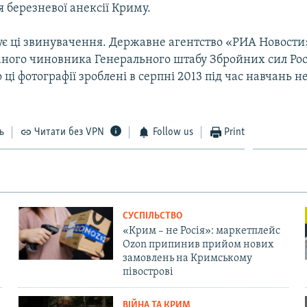
ля березневої анексії Криму.
ує ці звинувачення. Державне агентство «РИА Новости»
аного чиновника Генерального штабу Збройних сил Росі
 ці фотографії зроблені в серпні 2013 під час навчань н
ь
Читати без VPN
Follow us
Print
СУСПІЛЬСТВО
«Крим – не Росія»: маркетплейс
Ozon припинив прийом нових
замовлень на Кримському
півострові
ВІЙНА ТА КРИМ