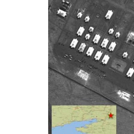
ВІДЕОУРОКИ «ELIFBE»
СВІДЧЕННЯ ОКУПАЦІЇ
УКРАЇНСЬКА ПРОБЛЕМА КРИМУ
ІНФОГРАФІКА