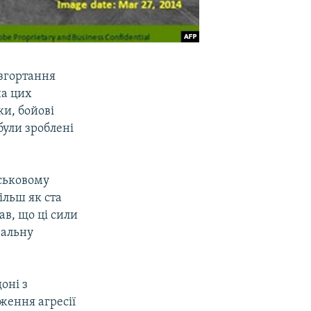
озгортання
на цих
ки, бойові
були зроблені
йськовому
ільш як ста
ав, що ці сили
еальну
оні з
ження агресії