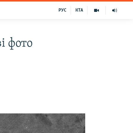
РУС
КТА
і фото