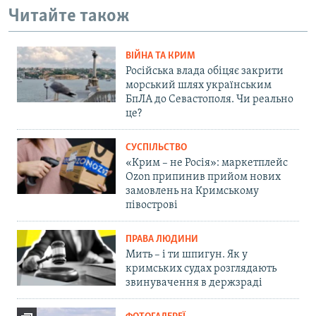
Читайте також
ВІЙНА ТА КРИМ
Російська влада обіцяє закрити
морський шлях українським
БпЛА до Севастополя. Чи реально
це?
СУСПІЛЬСТВО
«Крим – не Росія»: маркетплейс
Ozon припинив прийом нових
замовлень на Кримському
півострові
ПРАВА ЛЮДИНИ
Мить – і ти шпигун. Як у
кримських судах розглядають
звинувачення в держзраді