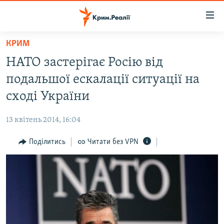
Доступність
посилання
Перейти
КРИМ
до
НОВИНИ
НАТО застерігає Росію від
основного
ВОДА.КРИМ
матеріалу
подальшої ескалації ситуації на
ВІДЕО ТА ФОТО
Перейти
сході України
до
ПОЛІТИКА
основної
13 квітень 2014, 16:04
БЛОГИ
навігації
Перейти
Поділитись
Читати без VPN
ПОГЛЯД
до
ІНТЕРВ'Ю
пошуку
ВСЕ ЗА ДЕНЬ
СПЕЦПРОЕКТИ
ЯК ОБІЙТИ БЛОКУВАННЯ
ДЕПОРТАЦІЯ