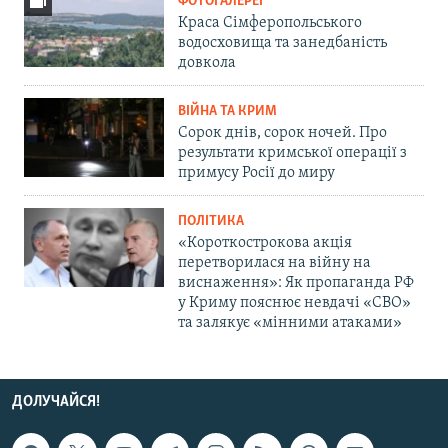
ФОТОГАЛЕРЕЇ
Краса Сімферопольського
водосховища та занедбаність
довкола
ВІЙНА ТА КРИМ
Сорок днів, сорок ночей. Про
результати кримської операції з
примусу Росії до миру
ПОЛІТИКА
«Короткострокова акція
перетворилася на війну на
виснаження»: Як пропаганда РФ
у Криму пояснює невдачі «СВО»
та залякує «мінними атаками»
ДОЛУЧАЙСЯ!