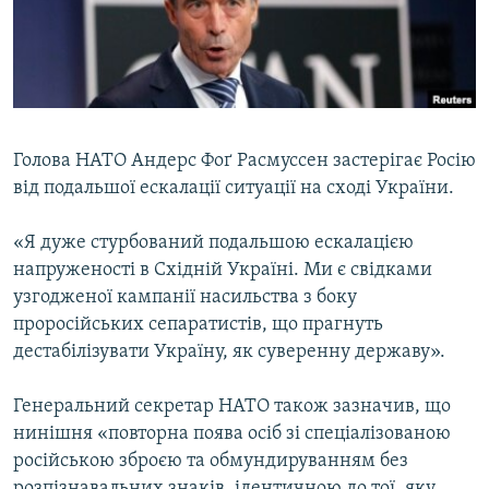
ВІДЕОУРОКИ «ELIFBE»
Русский
СВІДЧЕННЯ ОКУПАЦІЇ
Qırımtatar
УКРАЇНСЬКА ПРОБЛЕМА КРИМУ
ДОЛУЧАЙСЯ!
ІНФОГРАФІКА
Голова НАТО Андерс Фоґ Расмуссен застерігає Росію
від подальшої ескалації ситуації на сході України.
Усі сайти RFE/RL
«Я дуже стурбований подальшою ескалацією
напруженості в Східній Україні. Ми є свідками
узгодженої кампанії насильства з боку
проросійських сепаратистів, що прагнуть
дестабілізувати Україну, як суверенну державу».
Генеральний секретар НАТО також зазначив, що
нинішня «повторна поява осіб зі спеціалізованою
російською зброєю та обмундируванням без
розпізнавальних знаків, ідентичною до тої, яку