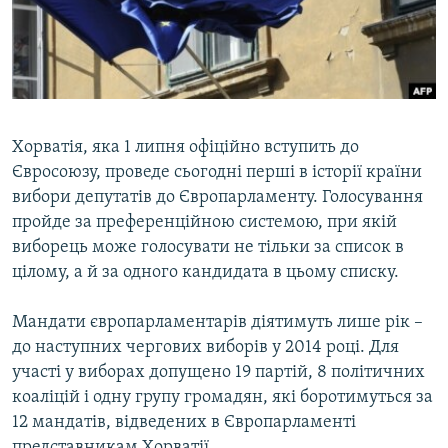
ВІДЕОУРОКИ «ELIFBE»
Русский
СВІДЧЕННЯ ОКУПАЦІЇ
Qırımtatar
УКРАЇНСЬКА ПРОБЛЕМА КРИМУ
ДОЛУЧАЙСЯ!
ІНФОГРАФІКА
Хорватія, яка 1 липня офіційно вступить до
Євросоюзу, проведе сьогодні перші в історії країни
вибори депутатів до Європарламенту. Голосування
Усі сайти RFE/RL
пройде за преференційною системою, при якій
виборець може голосувати не тільки за список в
цілому, а й за одного кандидата в цьому списку.
Мандати європарламентарів діятимуть лише рік –
до наступних чергових виборів y 2014 році. Для
участі у виборах допущено 19 партій, 8 політичних
коаліцій і одну групу громадян, які боротимуться за
12 мандатів, відведених в Європарламенті
представникам Хорватії.