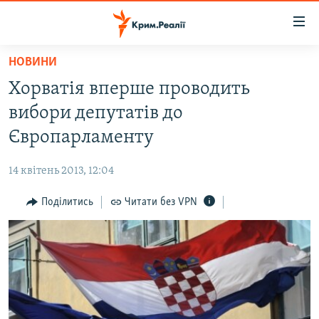
Доступність
посилання
Перейти
НОВИНИ
до
НОВИНИ
Хорватія вперше проводить
основного
ВОДА.КРИМ
матеріалу
вибори депутатів до
ВІДЕО ТА ФОТО
Перейти
Європарламенту
до
ПОЛІТИКА
основної
14 квітень 2013, 12:04
БЛОГИ
навігації
Перейти
Поділитись
Читати без VPN
ПОГЛЯД
до
ІНТЕРВ'Ю
пошуку
ВСЕ ЗА ДЕНЬ
СПЕЦПРОЕКТИ
ЯК ОБІЙТИ БЛОКУВАННЯ
ДЕПОРТАЦІЯ