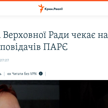
 Верховної Ради чекає н
оповідачів ПАРЄ
 07:07
ь
Читати без VPN