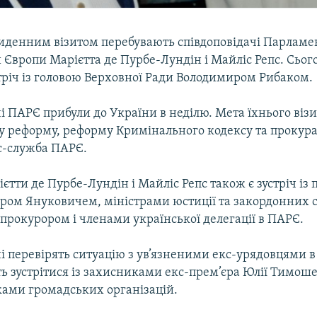
триденним візитом перебувають співдоповідачі Парламе
 Європи Марієтта де Пурбе-Лундін і Майліс Репс. Сьог
тріч із головою Верховної Ради Володимиром Рибаком.
і ПАРЄ прибули до України в неділю. Мета їхнього візи
у реформу, реформу Кримінального кодексу та прокура
с-служба ПАРЄ.
єтти де Пурбе-Лундін і Майліс Репс також є зустріч із
ором Януковичем, міністрами юстиції та закордонних 
прокурором і членами української делегації в ПАРЄ.
і перевірять ситуацію з ув’язненими екс-урядовцями в
ь зустрітися із захисниками екс-прем’єра Юлії Тимоше
ками громадських організацій.