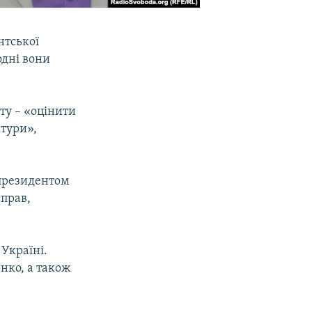
нтської
одні вони
ту – «оцінити
тури»,
 президентом
справ,
 Україні.
нко, а також