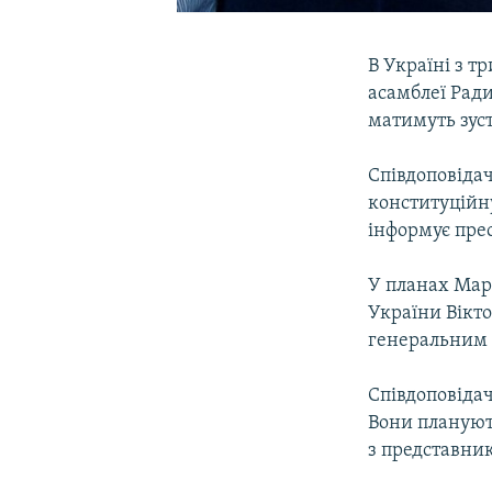
В Україні з 
асамблеї Ради
матимуть зус
Співдоповідач
конституційн
інформує пре
У планах Марі
України Вікт
генеральним 
Співдоповідач
Вони плануют
з представни