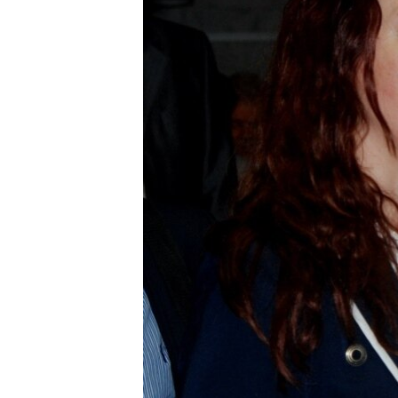
ВІДЕОУРОКИ «ELIFBE»
СВІДЧЕННЯ ОКУПАЦІЇ
УКРАЇНСЬКА ПРОБЛЕМА КРИМУ
ІНФОГРАФІКА