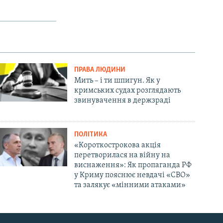
ПРАВА ЛЮДИНИ
Мить – і ти шпигун. Як у
кримських судах розглядають
звинувачення в держзраді
ПОЛІТИКА
«Короткострокова акція
перетворилася на війну на
виснаження»: Як пропаганда РФ
у Криму пояснює невдачі «СВО»
та залякує «мінними атаками»