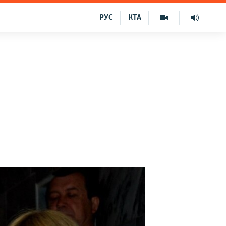
РУС
КТА
а