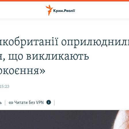
икобританії оприлюднил
н, що викликають
окоєння»
15:23
ь
Читати без VPN