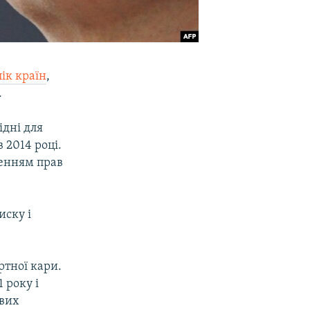
ік країн
,
.
ідні для
 2014 році.
шенням прав
иску і
ртної кари.
1 року і
ових