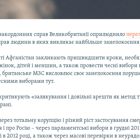
 закордонних справ Великобританії оприлюднило
перел
рав людини в яких викликає найбільше занепокоєння
віті Афганістан закликають пришвидшити кроки, необх
жінок, дітей і меншин, а також провести чесні вибори в
і, британське МЗС висловлює своє занепокоєння пору
есними виборами тут.
 критикують «залякування і довільні арешти як метод т
рані.
через тотальну корупцію і різкий ріст застосування сме
я і про Росію – через парламентські вибори в грудні 201
 в 2012 році, а також через масові перевірки в неуряд