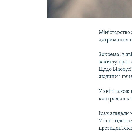
Міністерство
дотримання п
Зокрема, в з
захисту прав 
Щодо Білорус
людини і неч
У звіті також
контролю» в І
Ірак згадали 
У звіті йдетьс
президентські