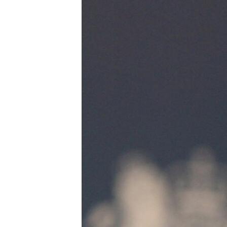
ВІДЕОУРОКИ «ELIFBE»
СВІДЧЕННЯ ОКУПАЦІЇ
УКРАЇНСЬКА ПРОБЛЕМА КРИМУ
ІНФОГРАФІКА