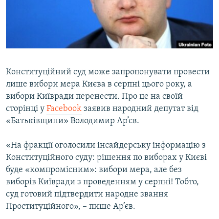
ВІДЕОУРОКИ «ELIFBE»
Русский
СВІДЧЕННЯ ОКУПАЦІЇ
Qırımtatar
УКРАЇНСЬКА ПРОБЛЕМА КРИМУ
ДОЛУЧАЙСЯ!
ІНФОГРАФІКА
Конституційний суд може запропонувати провести
лише вибори мера Києва в серпні цього року, а
вибори Київради перенести. Про це на своїй
Усі сайти RFE/RL
сторінці у
Facebook
заявив народний депутат від
«Батьківщини» Володимир Ар’єв.
«На фракції оголосили інсайдерську інформацію з
Конституційного суду: рішення по виборах у Києві
буде «компромісним»: вибори мера, але без
виборів Київради з проведенням у серпні! Тобто,
суд готовий підтвердити народне звання
Проституційного», – пише Ар’єв.