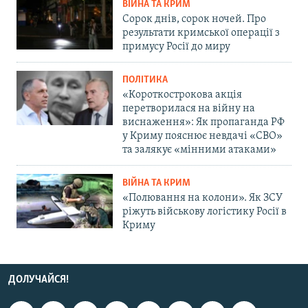
ВІЙНА ТА КРИМ
Сорок днів, сорок ночей. Про
результати кримської операції з
примусу Росії до миру
ПОЛІТИКА
«Короткострокова акція
перетворилася на війну на
виснаження»: Як пропаганда РФ
у Криму пояснює невдачі «СВО»
та залякує «мінними атаками»
ВІЙНА ТА КРИМ
«Полювання на колони». Як ЗСУ
ріжуть військову логістику Росії в
Криму
ДОЛУЧАЙСЯ!