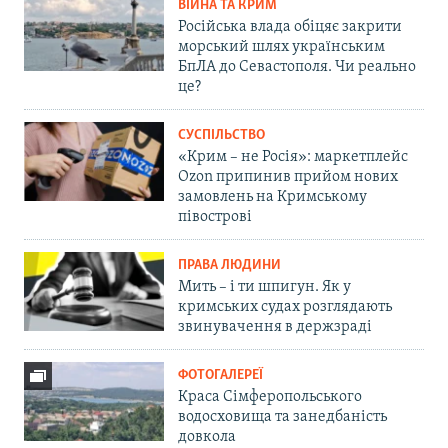
ВІЙНА ТА КРИМ
Російська влада обіцяє закрити
морський шлях українським
БпЛА до Севастополя. Чи реально
це?
СУСПІЛЬСТВО
«Крим – не Росія»: маркетплейс
Ozon припинив прийом нових
замовлень на Кримському
півострові
ПРАВА ЛЮДИНИ
Мить – і ти шпигун. Як у
кримських судах розглядають
звинувачення в держзраді
ФОТОГАЛЕРЕЇ
Краса Сімферопольського
водосховища та занедбаність
довкола