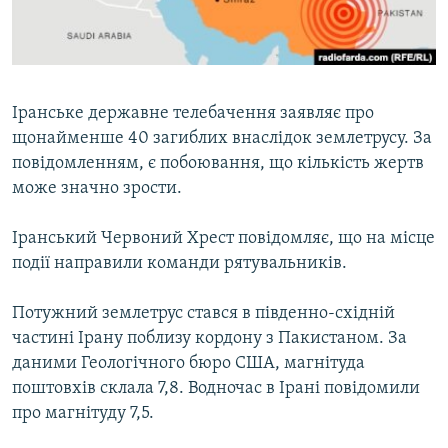
ВІДЕОУРОКИ «ELIFBE»
Русский
СВІДЧЕННЯ ОКУПАЦІЇ
Qırımtatar
УКРАЇНСЬКА ПРОБЛЕМА КРИМУ
Іранське державне телебачення заявляє про
ДОЛУЧАЙСЯ!
ІНФОГРАФІКА
щонайменше 40 загиблих внаслідок землетрусу. За
повідомленням, є побоювання, що кількість жертв
може значно зрости.
Усі сайти RFE/RL
Іранський Червоний Хрест повідомляє, що на місце
події направили команди рятувальників.
Потужний землетрус стався в південно-східній
частині Ірану поблизу кордону з Пакистаном. За
даними Геологічного бюро США, магнітуда
поштовхів склала 7,8. Водночас в Ірані повідомили
про магнітуду 7,5.