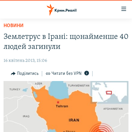
Доступність
посилання
Перейти
НОВИНИ
до
НОВИНИ
Землетрус в Ірані: щонайменше 40
основного
ВОДА.КРИМ
матеріалу
людей загинули
ВІДЕО ТА ФОТО
Перейти
до
16 квітень 2013, 15:06
ПОЛІТИКА
основної
БЛОГИ
Поділитись
Читати без VPN
навігації
Перейти
ПОГЛЯД
до
ІНТЕРВ'Ю
пошуку
ВСЕ ЗА ДЕНЬ
СПЕЦПРОЕКТИ
ЯК ОБІЙТИ БЛОКУВАННЯ
ДЕПОРТАЦІЯ