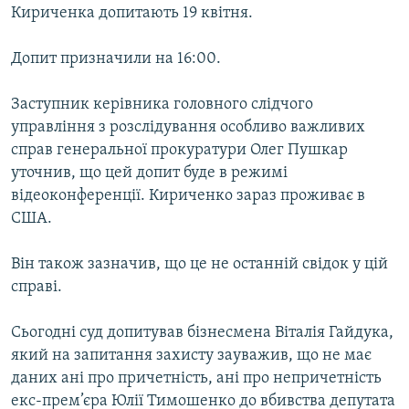
Кириченка допитають 19 квітня.
ВІДЕОУРОКИ «ELIFBE»
Русский
СВІДЧЕННЯ ОКУПАЦІЇ
Допит призначили на 16:00.
Qırımtatar
УКРАЇНСЬКА ПРОБЛЕМА КРИМУ
Заступник керівника головного слідчого
ДОЛУЧАЙСЯ!
ІНФОГРАФІКА
управління з розслідування особливо важливих
справ генеральної прокуратури Олег Пушкар
уточнив, що цей допит буде в режимі
відеоконференції. Кириченко зараз проживає в
Усі сайти RFE/RL
США.
Він також зазначив, що це не останній свідок у цій
справі.
Сьогодні суд допитував бізнесмена Віталія Гайдука,
який на запитання захисту зауважив, що не має
даних ані про причетність, ані про непричетність
екс-прем’єра Юлії Тимошенко до вбивства депутата