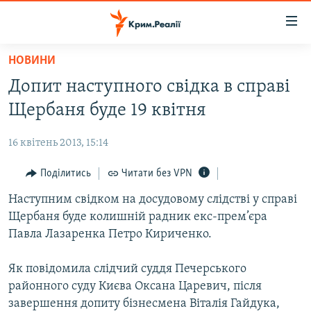
Доступність
посилання
Перейти
НОВИНИ
до
НОВИНИ
Допит наступного свідка в справі
основного
ВОДА.КРИМ
матеріалу
Щербаня буде 19 квітня
ВІДЕО ТА ФОТО
Перейти
до
16 квітень 2013, 15:14
ПОЛІТИКА
основної
БЛОГИ
Поділитись
Читати без VPN
навігації
Перейти
ПОГЛЯД
Наступним свідком на досудовому слідстві у справі
до
Щербаня буде колишній радник екс-прем’єра
ІНТЕРВ'Ю
пошуку
Павла Лазаренка Петро Кириченко.
ВСЕ ЗА ДЕНЬ
Як повідомила слідчий суддя Печерського
СПЕЦПРОЕКТИ
районного суду Києва Оксана Царевич, після
ЯК ОБІЙТИ БЛОКУВАННЯ
ДЕПОРТАЦІЯ
завершення допиту бізнесмена Віталія Гайдука,