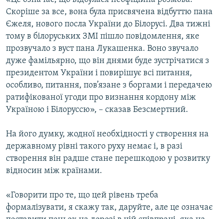
Скоріше за все, вона була присвячена відбуттю пана
Єжеля, нового посла України до Білорусі. Два тижні
тому в білоруських ЗМІ пішло повідомлення, яке
прозвучало з вуст пана Лукашенка. Воно звучало
дуже фамільярно, що він днями буде зустрічатися з
президентом України і повирішує всі питання,
особливо, питання, пов’язане з боргами і передачею
ратифікованої угоди про визнання кордону між
Україною і Білоруссю», – сказав Безсмертний.
На його думку, жодної необхідності у створення на
державному рівні такого руху немає і, в разі
створення він радше стане перешкодою у розвитку
відносин між країнами.
«Говорити про те, що цей рівень треба
формалізувати, я скажу так, даруйте, але це означає