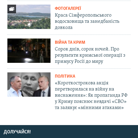
ФОТОГАЛЕРЕЇ
Краса Сімферопольського
водосховища та занедбаність
довкола
ВІЙНА ТА КРИМ
Сорок днів, сорок ночей. Про
результати кримської операції з
примусу Росії до миру
ПОЛІТИКА
«Короткострокова акція
перетворилася на війну на
виснаження»: Як пропаганда РФ
у Криму пояснює невдачі «СВО»
та залякує «мінними атаками»
ДОЛУЧАЙСЯ!