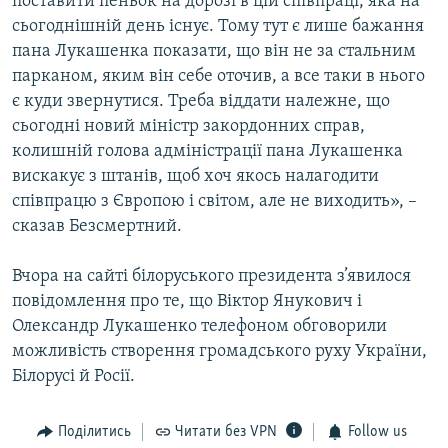
поставити пеньок на дорозі в цій співпраці, яка на
сьогоднішній день існує. Тому тут є лише бажання
пана Лукашенка показати, що він не за стальним
парканом, яким він себе оточив, а все таки в нього
є куди звернутися. Треба віддати належне, що
сьогодні новий міністр закордонних справ,
колишній голова адміністрації пана Лукашенка
вискакує з штанів, щоб хоч якось налагодити
співпрацю з Європою і світом, але не виходить», –
сказав Безсмертний.
Вчора на сайті білоруського президента з’явилося
повідомлення про те, що Віктор Янукович і
Олександр Лукашенко телефоном обговорили
можливість створення громадського руху України,
Білорусі й Росії.
Поділитись
Читати без VPN
Follow us