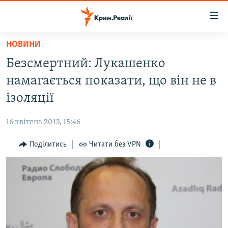
Доступність
посилання
Перейти
НОВИНИ
до
НОВИНИ
Безсмертний: Лукашенко
основного
ВОДА.КРИМ
матеріалу
намагається показати, що він не в
ВІДЕО ТА ФОТО
Перейти
ізоляції
до
ПОЛІТИКА
основної
16 квітень 2013, 15:46
БЛОГИ
навігації
Перейти
Поділитись
Читати без VPN
ПОГЛЯД
до
ІНТЕРВ'Ю
пошуку
ВСЕ ЗА ДЕНЬ
СПЕЦПРОЕКТИ
ЯК ОБІЙТИ БЛОКУВАННЯ
ДЕПОРТАЦІЯ