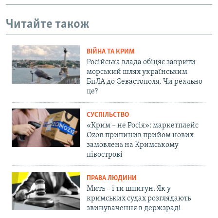
Читайте також
ВІЙНА ТА КРИМ
Російська влада обіцяє закрити
морський шлях українським
БпЛА до Севастополя. Чи реально
це?
СУСПІЛЬСТВО
«Крим – не Росія»: маркетплейс
Ozon припинив прийом нових
замовлень на Кримському
півострові
ПРАВА ЛЮДИНИ
Мить – і ти шпигун. Як у
кримських судах розглядають
звинувачення в держзраді