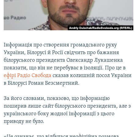
ВІДЕОУРОКИ «ELIFBE»
Русский
СВІДЧЕННЯ ОКУПАЦІЇ
Qırımtatar
УКРАЇНСЬКА ПРОБЛЕМА КРИМУ
ДОЛУЧАЙСЯ!
ІНФОГРАФІКА
Інформація про створення громадського руху
України, Білорусі й Росії свідчить про бажання
білоруського президента Олександр Лукашенка
Усі сайти RFE/RL
показати, що він не перебуває в ізоляції. Про це в
ефірі Радіо Свобода
сказав колишній посол України
в Білорусі Роман Безсмертний.
За його словами, показово, що інформацію
поширив лише сайт білоруського президента, але з
українського боку жодної інформації з цього
приводу не було.
«Це означає, що відбулася неофіційна розмова.