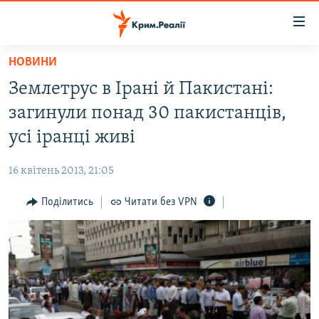
Доступність
посилання
Перейти
НОВИНИ
до
НОВИНИ
Землетрус в Ірані й Пакистані:
основного
ВОДА.КРИМ
матеріалу
загинули понад 30 пакистанців,
ВІДЕО ТА ФОТО
Перейти
усі іранці живі
до
ПОЛІТИКА
основної
16 квітень 2013, 21:05
БЛОГИ
навігації
Перейти
Поділитись
Читати без VPN
ПОГЛЯД
до
ІНТЕРВ'Ю
пошуку
ВСЕ ЗА ДЕНЬ
СПЕЦПРОЕКТИ
ЯК ОБІЙТИ БЛОКУВАННЯ
ДЕПОРТАЦІЯ