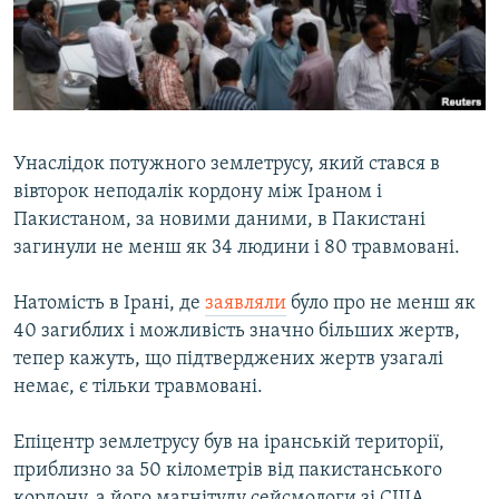
ВІДЕОУРОКИ «ELIFBE»
Русский
СВІДЧЕННЯ ОКУПАЦІЇ
Qırımtatar
УКРАЇНСЬКА ПРОБЛЕМА КРИМУ
ДОЛУЧАЙСЯ!
ІНФОГРАФІКА
Унаслідок потужного землетрусу, який стався в
вівторок неподалік кордону між Іраном і
Пакистаном, за новими даними, в Пакистані
Усі сайти RFE/RL
загинули не менш як 34 людини і 80 травмовані.
Натомість в Ірані, де
заявляли
було про не менш як
40 загиблих і можливість значно більших жертв,
тепер кажуть, що підтверджених жертв узагалі
немає, є тільки травмовані.
Епіцентр землетрусу був на іранській території,
приблизно за 50 кілометрів від пакистанського
кордону, а його магнітуду сейсмологи зі США