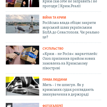
Крим сам себе не заправить і не
прогодує | Крим.Реалії
ВІЙНА ТА КРИМ
Російська влада обіцяє закрити
морський шлях українським
БпЛА до Севастополя. Чи реально
це?
СУСПІЛЬСТВО
«Крим – не Росія»: маркетплейс
Ozon припинив прийом нових
замовлень на Кримському
півострові
ПРАВА ЛЮДИНИ
Мить – і ти шпигун. Як у
кримських судах розглядають
звинувачення в держзраді
ФОТОГАЛЕРЕЇ