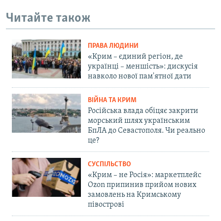
Читайте також
ПРАВА ЛЮДИНИ
«Крим – єдиний регіон, де
українці – меншість»: дискусія
навколо нової пам'ятної дати
ВІЙНА ТА КРИМ
Російська влада обіцяє закрити
морський шлях українським
БпЛА до Севастополя. Чи реально
це?
СУСПІЛЬСТВО
«Крим – не Росія»: маркетплейс
Ozon припинив прийом нових
замовлень на Кримському
півострові