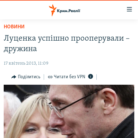
Доступність
посилання
Перейти
НОВИНИ
до
НОВИНИ
Луценка успішно прооперували –
основного
ВОДА.КРИМ
матеріалу
дружина
ВІДЕО ТА ФОТО
Перейти
до
17 квітень 2013, 11:09
ПОЛІТИКА
основної
БЛОГИ
Поділитись
Читати без VPN
навігації
Перейти
ПОГЛЯД
до
ІНТЕРВ'Ю
пошуку
ВСЕ ЗА ДЕНЬ
СПЕЦПРОЕКТИ
ЯК ОБІЙТИ БЛОКУВАННЯ
ДЕПОРТАЦІЯ