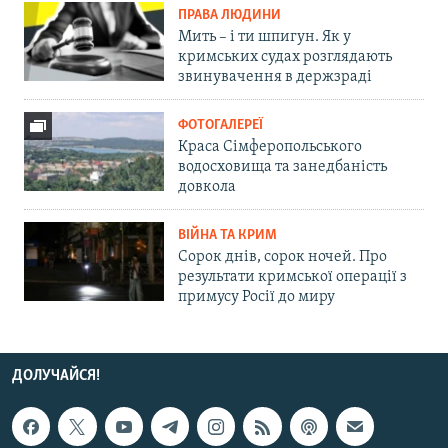
ПРАВА ЛЮДИНИ
Мить – і ти шпигун. Як у
кримських судах розглядають
звинувачення в держзраді
ФОТОГАЛЕРЕЇ
Краса Сімферопольського
водосховища та занедбаність
довкола
ВІЙНА ТА КРИМ
Сорок днів, сорок ночей. Про
результати кримської операції з
примусу Росії до миру
ДОЛУЧАЙСЯ!