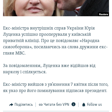
ВІДЕОУРОКИ «ELIFBE»
Русский
СВІДЧЕННЯ ОКУПАЦІЇ
Qırımtatar
УКРАЇНСЬКА ПРОБЛЕМА КРИМУ
Екс-міністра внутрішніх справ України Юрія
ДОЛУЧАЙСЯ!
ІНФОГРАФІКА
Луценка успішно прооперували у київській
приватній клініці. Про це повідомляє «Народна
самооборона», посилаючись на слова дружини екс-
глави МВС.
Усі сайти RFE/RL
За повідомленням, Луценка вже відійшов від
наркозу і спілкується.
Екс-міністр вийшов з ув’язнення 7 квітня після того,
як указ про його помилування підписав президент.
Поділитись
Читати без VPN
Follow us