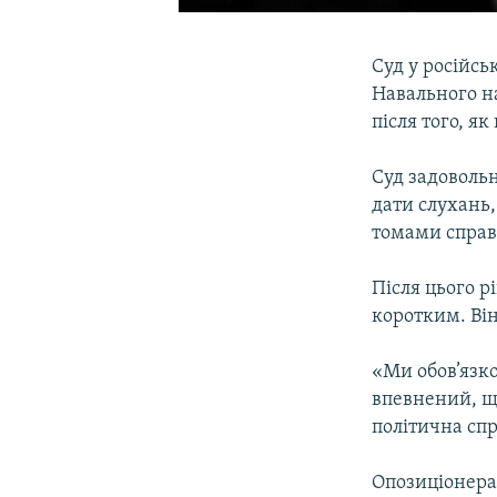
Суд у російсь
Навального на
після того, я
Суд задоволь
дати слухань
томами справ
Після цього р
коротким. Він
«Ми обов’язко
впевнений, що
політична спр
Опозиціонера 