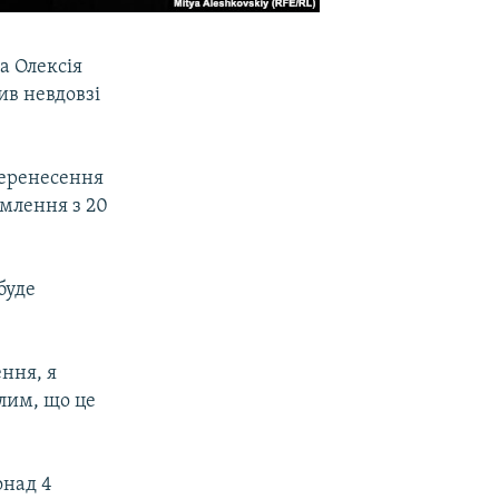
а Олексія
ив невдовзі
перенесення
омлення з 20
буде
ння, я
лим, що це
онад 4