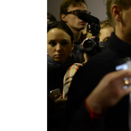
ВІДЕОУРОКИ «ELIFBE»
СВІДЧЕННЯ ОКУПАЦІЇ
УКРАЇНСЬКА ПРОБЛЕМА КРИМУ
ІНФОГРАФІКА