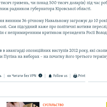
тисяч гривень, чи понад 500 тисяч доларів) під час ро
тним радником губернатора Кіровської області.
ння винним 36-річному Навальному загрожує до 10 рок
олі. Сам підсудний каже про політичні мотиви пересл
 він є непримиренним критиком президента Росії Воло
 в авангарді опозиційних виступів 2012 року, які скол
и Путіна на виборах – на початку його третього термін
ь
Читати без VPN
Follow us
Print
СУСПІЛЬСТВО