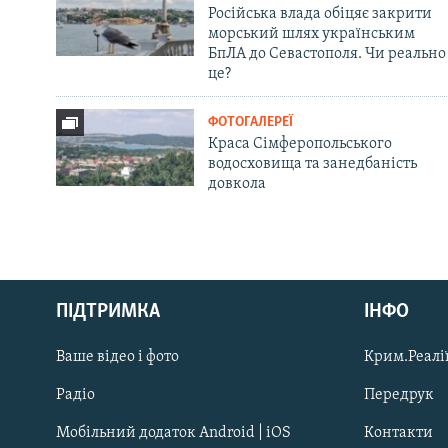
Російська влада обіцяє закрити
морський шлях українським
БпЛА до Севастополя. Чи реально
це?
ФОТОГАЛЕРЕЇ
Краса Сімферопольського
водосховища та занедбаність
довкола
Русский
ПІДТРИМКА
ІНФО
Qırımtatar
Ваше відео і фото
Крим.Реалії
ДОЛУЧАЙСЯ!
Радіо
Передрук
Мобільний додаток Android | iOS
Контакти