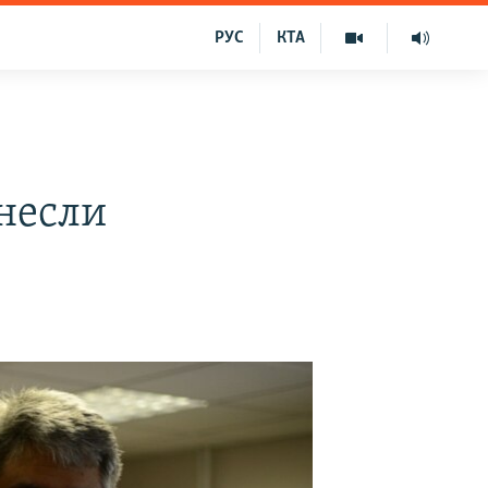
РУС
КТА
несли