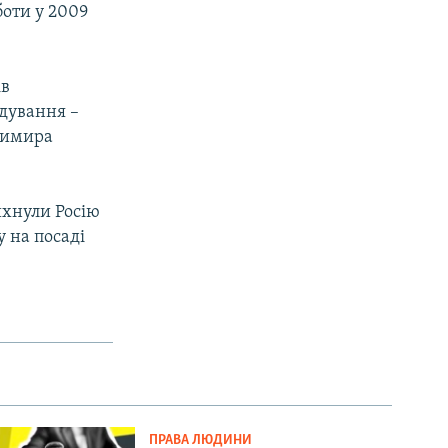
боти у 2009
ів
ідування –
димира
ихнули Росію
у на посаді
ПРАВА ЛЮДИНИ