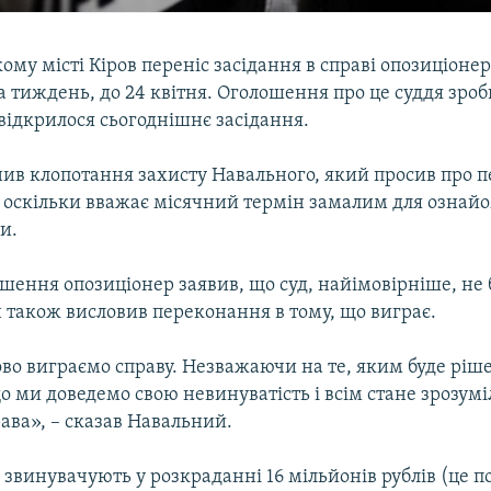
кому місті Кіров переніс засідання в справі опозиціонер
 тиждень, до 24 квітня. Оголошення про це суддя зроб
к відкрилося сьогоднішнє засідання.
нив клопотання захисту Навального, який просив про 
, оскільки вважає місячний термін замалим для ознай
и.
ішення опозиціонер заявив, що суд, найімовірніше, не 
 також висловив переконання в тому, що виграє.
во виграємо справу. Незважаючи на те, яким буде ріше
 ми доведемо свою невинуватість і всім стане зрозумі
ава», – сказав Навальний.
звинувачують у розкраданні 16 мільйонів рублів (це п