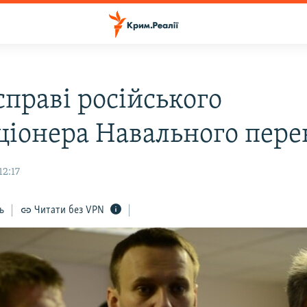
справі російського
ціонера Навального пере
12:17
ь
Читати без VPN