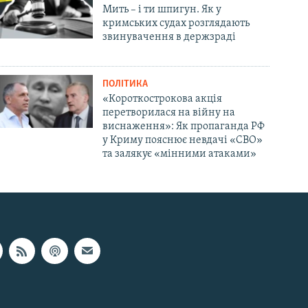
Мить – і ти шпигун. Як у
кримських судах розглядають
звинувачення в держзраді
ПОЛІТИКА
«Короткострокова акція
перетворилася на війну на
виснаження»: Як пропаганда РФ
у Криму пояснює невдачі «СВО»
та залякує «мінними атаками»