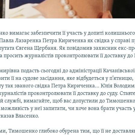
ко вимагає забезпечити її участь у допиті колишньог
Павла Лазаренка Петра Кириченка як свідка у справі п
путата Євгена Щербаня. Як повідомив захисник екс-пр
а просить журналістів проконтролювати її доставку до 
ирівна подасть сьогодні до адміністрації Качанівської
ти її на судове засідання, яке відбудеться у п’ятницю, 
иту так званого свідка Петра Кириченка... Юлія Володи
журналістів проконтролювати її доставку до суду. Став
ій службі, вимагайте, щоб вас допустили до Тимошенко
можливість у неї запитати, чи хоче вона брати участь 
 сказав Власенко.
ми, Тимошенко глибоко обурена тим, що її не доставля