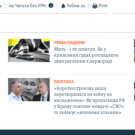
ь
Читати без VPN
Follow us
Print
ПРАВА ЛЮДИНИ
Мить – і ти шпигун. Як у
кримських судах розглядають
звинувачення в держзраді
ПОЛІТИКА
«Короткострокова акція
перетворилася на війну на
виснаження»: Як пропаганда РФ
у Криму пояснює невдачі «СВО»
та залякує «мінними атаками»