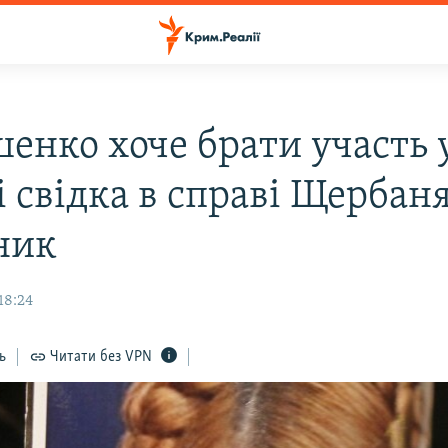
енко хоче брати участь 
 свідка в справі Щербаня
ник
18:24
ь
Читати без VPN