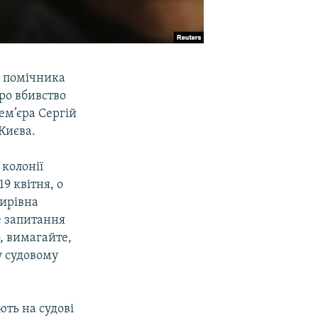
о помічника
ро вбивство
ем’єра Сергій
Києва.
 колонії
19 квітня, о
мирівна
те запитання
, вимагайте,
у судовому
ють на судові