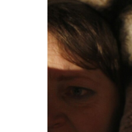
ВІДЕОУРОКИ «ELIFBE»
СВІДЧЕННЯ ОКУПАЦІЇ
УКРАЇНСЬКА ПРОБЛЕМА КРИМУ
ІНФОГРАФІКА