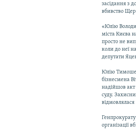
засідання з д
вбивство Щер
«Юлію Володи
міста Києва н
просто не вип
коли до неї н
депутати Яцен
Юлію Тимошен
бізнесмена Ві
надійшов акт 
суду. Захисн
відмовлялася в
Генпрокурату
організації в