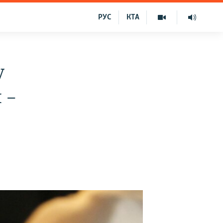
РУС
КТА
у
 –