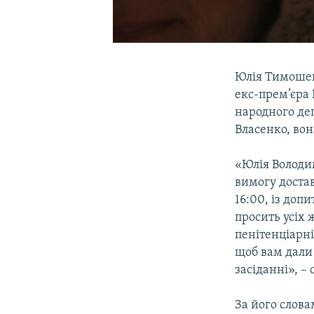
Юлія Тимошен
екс-прем’єра 
народного де
Власенко, вон
«Юлія Володим
вимогу достави
16:00, із доп
просить усіх 
пенітенціарн
щоб вам дали 
засіданні», –
За його слова