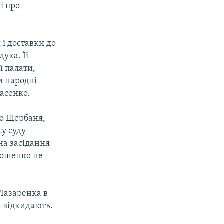
і про
і доставки до
дука. Її
ї палати,
и народні
асенко.
во Щербаня,
су суду
на засідання
мошенко не
Лазаренка в
я відкидають.