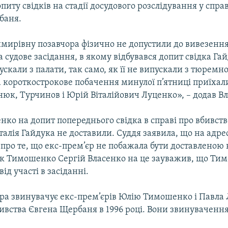
опиту свідків на стадії досудового розслідування у справ
баня.
мирівну позавчора фізично не допустили до вивезення 
а судове засідання, в якому відбувався допит свідка Гай
ускали з палати, так само, як її не випускали з тюремно
а короткострокове побачення минулої п’ятниці приїхал
юк, Турчинов і Юрій Віталійович Луценко», – додав Вл
ко на допит попереднього свідка в справі про вбивст
талія Гайдука не доставили. Суддя заявила, що на адре
про те, що екс-прем’єр не побажала бути доставленою 
ик Тимошенко Сергій Власенко на це зауважив, що Ти
ід участі в засіданні.
ра звинувачує екс-прем’єрів Юлію Тимошенко і Павла 
бивства Євгена Щербаня в 1996 році. Вони звинуваченн