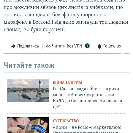
Але, як стверджують у ФБР, немає ніяких свідчень
про можливий зв’язок цих листів із вибухами, що
сталися в понеділок біля фінішу щорічного
марафону в Бостоні і від яких загинули три людини
і понад 170 були поранені.
Поділитись
Читати без VPN
Follow us
Читайте також
ВІЙНА ТА КРИМ
Російська влада обіцяє закрити
морський шлях українським
БпЛА до Севастополя. Чи реально
це?
СУСПІЛЬСТВО
«Крим – не Росія»: маркетплейс