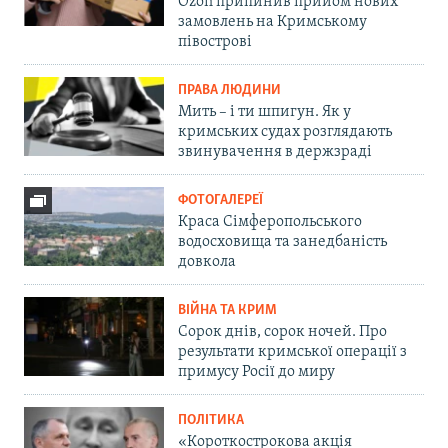
Ozon припинив прийом нових
замовлень на Кримському
півострові
ПРАВА ЛЮДИНИ
Мить – і ти шпигун. Як у
кримських судах розглядають
звинувачення в держзраді
ФОТОГАЛЕРЕЇ
Краса Сімферопольського
водосховища та занедбаність
довкола
ВІЙНА ТА КРИМ
Сорок днів, сорок ночей. Про
результати кримської операції з
примусу Росії до миру
ПОЛІТИКА
«Короткострокова акція