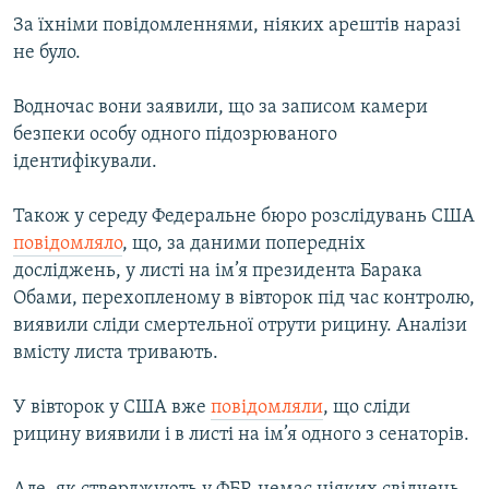
ВІДЕОУРОКИ «ELIFBE»
За їхніми повідомленнями, ніяких арештів наразі
Русский
не було.
СВІДЧЕННЯ ОКУПАЦІЇ
Qırımtatar
УКРАЇНСЬКА ПРОБЛЕМА КРИМУ
Водночас вони заявили, що за записом камери
безпеки особу одного підозрюваного
ДОЛУЧАЙСЯ!
ІНФОГРАФІКА
ідентифікували.
Також у середу Федеральне бюро розслідувань США
Усі сайти RFE/RL
повідомляло
, що, за даними попередніх
досліджень, у листі на ім’я президента Барака
Обами, перехопленому в вівторок під час контролю,
виявили сліди смертельної отрути рицину. Аналізи
вмісту листа тривають.
У вівторок у США вже
повідомляли
, що сліди
рицину виявили і в листі на ім’я одного з сенаторів.