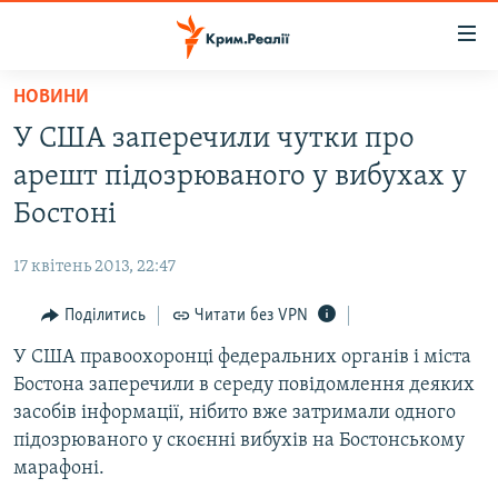
Доступність
посилання
Перейти
НОВИНИ
до
НОВИНИ
У США заперечили чутки про
основного
ВОДА.КРИМ
матеріалу
арешт підозрюваного у вибухах у
ВІДЕО ТА ФОТО
Перейти
Бостоні
до
ПОЛІТИКА
основної
17 квітень 2013, 22:47
БЛОГИ
навігації
Перейти
Поділитись
Читати без VPN
ПОГЛЯД
до
У США правоохоронці федеральних органів і міста
ІНТЕРВ'Ю
пошуку
Бостона заперечили в середу повідомлення деяких
ВСЕ ЗА ДЕНЬ
засобів інформації, нібито вже затримали одного
СПЕЦПРОЕКТИ
підозрюваного у скоєнні вибухів на Бостонському
марафоні.
ЯК ОБІЙТИ БЛОКУВАННЯ
ДЕПОРТАЦІЯ