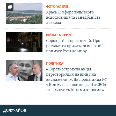
ФОТОГАЛЕРЕЇ
Краса Сімферопольського
водосховища та занедбаність
довкола
ВІЙНА ТА КРИМ
Сорок днів, сорок ночей. Про
результати кримської операції з
примусу Росії до миру
ПОЛІТИКА
«Короткострокова акція
перетворилася на війну на
виснаження»: Як пропаганда РФ
у Криму пояснює невдачі «СВО»
та залякує «мінними атаками»
ДОЛУЧАЙСЯ!