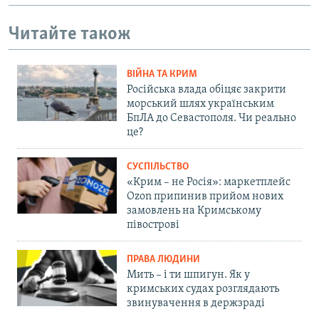
Читайте також
ВІЙНА ТА КРИМ
Російська влада обіцяє закрити
морський шлях українським
БпЛА до Севастополя. Чи реально
це?
СУСПІЛЬСТВО
«Крим – не Росія»: маркетплейс
Ozon припинив прийом нових
замовлень на Кримському
півострові
ПРАВА ЛЮДИНИ
Мить – і ти шпигун. Як у
кримських судах розглядають
звинувачення в держзраді