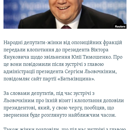
ВІДЕОУРОКИ «ELIFBE»
Русский
СВІДЧЕННЯ ОКУПАЦІЇ
Qırımtatar
УКРАЇНСЬКА ПРОБЛЕМА КРИМУ
ДОЛУЧАЙСЯ!
ІНФОГРАФІКА
Народні депутати-жінки від опозиційних фракцій
передали клопотання до президента Віктора
Януковича щодо звільнення Юлії Тимошенко. Про
Усі сайти RFE/RL
це вони повідомили після зустрічі з главою
адміністрації президента Сергієм Льовочкіним,
повідомляє сайт партії «Батьківщина».
За словами депутатів, під час зустрічі з
Льовочкіним про їхній візит і клопотання доповіли
президентові, який, у свою чергу, пообіцяв, що
звернення буде розглянуто найближчим часом.
Також жінки розповіли, що під час зустрічі з главою