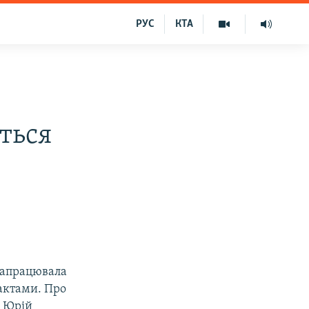
РУС
КТА
їться
 запрацювала
рактами. Про
и Юрій