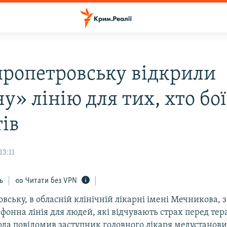
пропетровську відкрили
у» лінію для тих, хто бо
тів
13:11
ь
Читати без VPN
вську, в обласній клінічній лікарні імені Мечникова,
фонна лінія для людей, які відчувають страх перед те
бода повідомив заступник головного лікаря медустанов