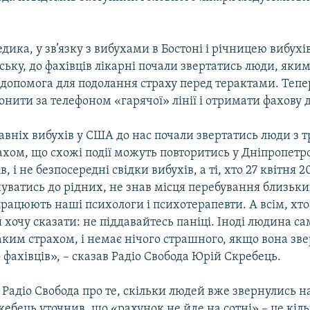
дика, у зв’язку з вибухами в Бостоні і річницею вибухів
ьку, до фахівців лікарні почали звертатись люди, яки
 допомога для подолання страху перед терактами. Тепе
нити за телефоном «гарячої» лінії і отримати фахову 
авніх вибухів у США до нас почали звертатись люди з
ахом, що схожі події можуть повторитись у Дніпропетро
ів, і не безпосередні свідки вибухів, а ті, хто 27 квітня 
уватись до рідних, не знав місця перебування близьких
працюють наші психологи і психотерапевти. А всім, хто
я хочу сказати: не піддавайтесь паніці. Іноді людина с
аким страхом, і немає нічого страшного, якщо вона зве
фахівців», – сказав Радіо Свобода Юрій Скребець.
Радіо Свобода про те, скільки людей вже звернулись н
кебець уточнив, що «рахунок не йде на сотні» – це кіл