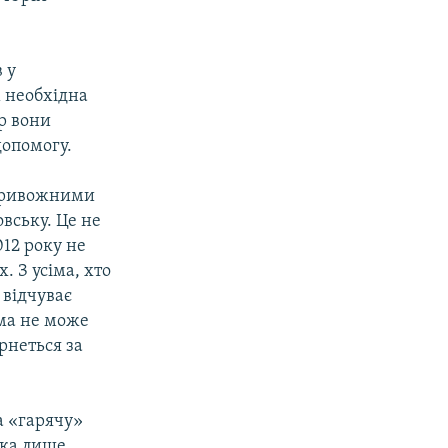
 у
м необхідна
р вони
допомогу.
 тривожними
вську. Це не
2012 року не
. З усіма, хто
 відчуває
ама не може
рнеться за
а «гарячу»
ька лише