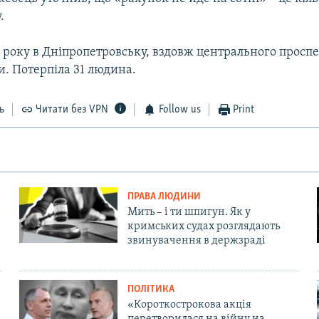
.
2 року в Дніпропетровську, вздовж центрального проспе
и. Потерпіла 31 людина.
ь
Читати без VPN
Follow us
Print
ПРАВА ЛЮДИНИ
Мить – і ти шпигун. Як у
кримських судах розглядають
звинувачення в держзраді
ПОЛІТИКА
«Короткострокова акція