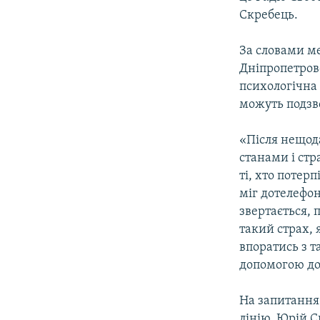
ВІДЕОУРОКИ «ELIFBE»
Скребець.
СВІДЧЕННЯ ОКУПАЦІЇ
За словами ме
УКРАЇНСЬКА ПРОБЛЕМА КРИМУ
Дніпропетровс
ІНФОГРАФІКА
психологічна
можуть подзво
«Після нещод
станами і стр
ті, хто потерп
міг дотелефон
звертається, 
такий страх, 
впоратись з т
допомогою до 
На запитання 
лінію, Юрій С