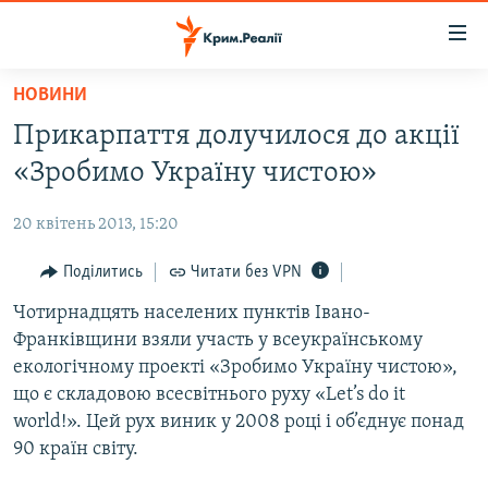
Доступність
посилання
Перейти
НОВИНИ
до
НОВИНИ
Прикарпаття долучилося до акції
основного
ВОДА.КРИМ
матеріалу
«Зробимо Україну чистою»
ВІДЕО ТА ФОТО
Перейти
до
20 квітень 2013, 15:20
ПОЛІТИКА
основної
БЛОГИ
Поділитись
Читати без VPN
навігації
Перейти
ПОГЛЯД
Чотирнадцять населених пунктів Івано-
до
Франківщини взяли участь у всеукраїнському
ІНТЕРВ'Ю
пошуку
екологічному проекті «Зробимо Україну чистою»,
ВСЕ ЗА ДЕНЬ
що є складовою всесвітнього руху «Let’s do it
world!». Цей рух виник у 2008 році і об’єднує понад
СПЕЦПРОЕКТИ
90 країн світу.
ЯК ОБІЙТИ БЛОКУВАННЯ
ДЕПОРТАЦІЯ