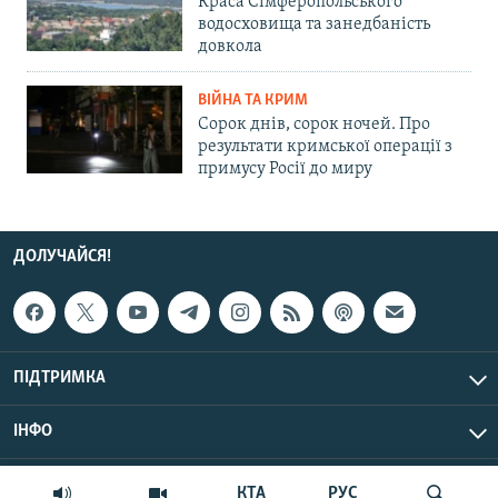
Краса Сімферопольського
водосховища та занедбаність
довкола
ВІЙНА ТА КРИМ
Сорок днів, сорок ночей. Про
результати кримської операції з
примусу Росії до миру
ДОЛУЧАЙСЯ!
ПІДТРИМКА
ІНФО
© Крим.Реалії, 2026 | Усі права застережено.
КТА
РУС