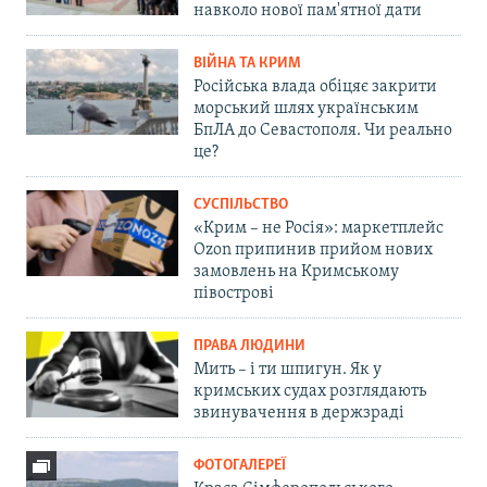
навколо нової пам'ятної дати
ВІЙНА ТА КРИМ
Російська влада обіцяє закрити
морський шлях українським
БпЛА до Севастополя. Чи реально
це?
СУСПІЛЬСТВО
«Крим – не Росія»: маркетплейс
Ozon припинив прийом нових
замовлень на Кримському
півострові
ПРАВА ЛЮДИНИ
Мить – і ти шпигун. Як у
кримських судах розглядають
звинувачення в держзраді
ФОТОГАЛЕРЕЇ