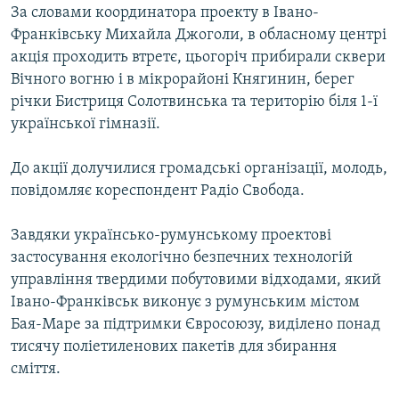
За словами координатора проекту в Івано-
ВІДЕОУРОКИ «ELIFBE»
Русский
Франківську Михайла Джоголи, в обласному центрі
СВІДЧЕННЯ ОКУПАЦІЇ
акція проходить втретє, цьогоріч прибирали сквери
Qırımtatar
Вічного вогню і в мікрорайоні Княгинин, берег
УКРАЇНСЬКА ПРОБЛЕМА КРИМУ
річки Бистриця Солотвинська та територію біля 1-ї
ДОЛУЧАЙСЯ!
ІНФОГРАФІКА
української гімназії.
До акції долучилися громадські організації, молодь,
повідомляє кореспондент Радіо Свобода.
Усі сайти RFE/RL
Завдяки українсько-румунському проектові
застосування екологічно безпечних технологій
управління твердими побутовими відходами, який
Івано-Франківськ виконує з румунським містом
Бая-Маре за підтримки Євросоюзу, виділено понад
тисячу поліетиленових пакетів для збирання
сміття.