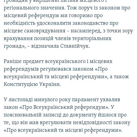
громадян у вирішенні питань місцевого і
регіонального значення. Тож поруч із законом про
місцевий референдум ми говоримо про
необхідність удосконалити законодавство про
місцеве самоврядування – насамперед, з точки зору
врахування позицій членів територіальних
громад», – відзначила Ставнійчук.
Раніше предмет всеукраїнського і місцевих
референдумів регулювався законом «Про
всеукраїнський та місцеві референдуми», а також
Конституцією України.
У листопаді минулого року парламент ухвалив
закон «Про Всеукраїнський референдум». У
пояснювальній записці до документу йшлося про
те, що він мав врегулювати невідповідності закону
«Про всеукраїнський та місцеві референдуми».