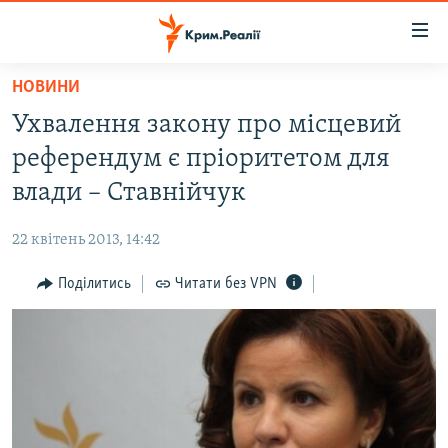
Доступність
посилання
Перейти
НОВИНИ
до
НОВИНИ
Ухвалення закону про місцевий
основного
ВОДА.КРИМ
матеріалу
референдум є пріоритетом для
ВІДЕО ТА ФОТО
Перейти
влади – Ставнійчук
до
ПОЛІТИКА
основної
22 квітень 2013, 14:42
БЛОГИ
навігації
Перейти
Поділитись
Читати без VPN
ПОГЛЯД
до
ІНТЕРВ'Ю
пошуку
ВСЕ ЗА ДЕНЬ
СПЕЦПРОЕКТИ
ЯК ОБІЙТИ БЛОКУВАННЯ
ДЕПОРТАЦІЯ