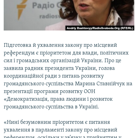
ВІДЕОУРОКИ «ELIFBE»
Русский
СВІДЧЕННЯ ОКУПАЦІЇ
Qırımtatar
УКРАЇНСЬКА ПРОБЛЕМА КРИМУ
ДОЛУЧАЙСЯ!
ІНФОГРАФІКА
Підготовка й ухвалення закону про місцевий
референдум є пріоритетом для влади, політичних
сил і громадських організацій України. Про це
Усі сайти RFE/RL
заявила радник президента України, голова
координаційної ради з питань розвитку
громадянського суспільства Марина Ставнійчук на
презентації програми розвитку ООН
«Демократизація, права людини і розвиток
громадянського суспільства в Україні.
«Нині безумовним пріоритетом є питання
ухвалення в парламенті закону про місцевий
референдум, оскільки у зв’язку з прийняттям у