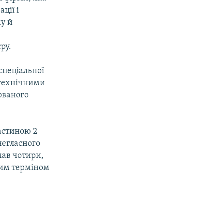
ції і
у й
ру.
спеціальної
 технічними
ованого
астиною 2
негласного
мав чотири,
ним терміном