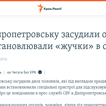
пропетровську засудили о
становлювали «жучки» в 
17:11
ь
Читати без VPN
вську засудили двох чоловіків, які під виглядом праці
ми встановлювали спеціальні пристрої для підслуховув
Про це повідомили в прес-службі СБУ в Дніпропетровськ
авоохоронних органів, чоловіки, діючи під прикриттям