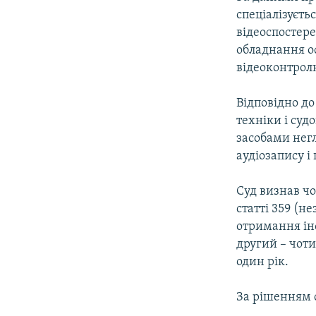
ВІДЕОУРОКИ «ELIFBE»
спеціалізуєть
СВІДЧЕННЯ ОКУПАЦІЇ
відеоспостер
обладнання о
УКРАЇНСЬКА ПРОБЛЕМА КРИМУ
відеоконтрол
ІНФОГРАФІКА
Відповідно до
техніки і суд
засобами нег
аудіозапису і
Суд визнав ч
статті 359 (н
отримання ін
другий – чот
один рік.
За рішенням 