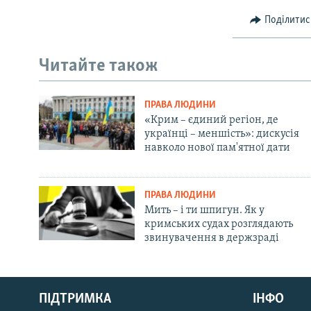
Поділитис
Читайте також
ПРАВА ЛЮДИНИ
«Крим – єдиний регіон, де
українці – меншість»: дискусія
навколо нової пам'ятної дати
ПРАВА ЛЮДИНИ
Мить – і ти шпигун. Як у
кримських судах розглядають
звинувачення в держзраді
Русский
Qırımtatar
ПІДТРИМКА
ІНФО