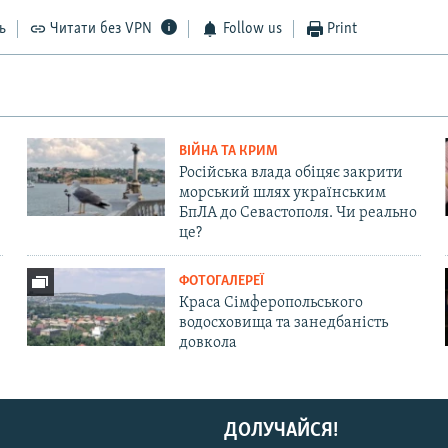
ь
Читати без VPN
Follow us
Print
ВІЙНА ТА КРИМ
Російська влада обіцяє закрити
морський шлях українським
БпЛА до Севастополя. Чи реально
це?
ФОТОГАЛЕРЕЇ
Краса Сімферопольського
водосховища та занедбаність
довкола
ДОЛУЧАЙСЯ!