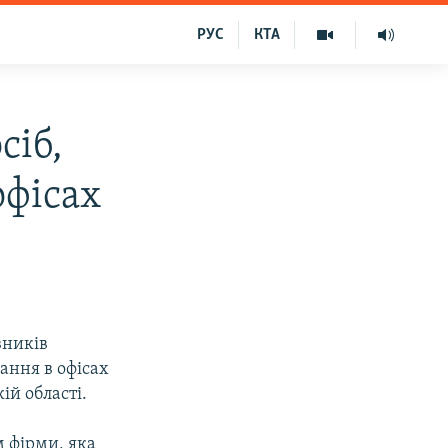
РУС
КТА
сіб,
офісах
вників
ання в офісах
ій області.
 фірми, яка