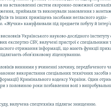
ся на встановленні систем охоронно-пожежної сигналіза
еження, приймали та виконували замовлення з монтаж
фісів та інших приміщень засобами негласного аудіо-
ю. «Жучки» камуфлювали під предмети побуту й інтер'є
 висновків Українського науково-дослідного інституту 
ових експертиз СБУ, вилучені пристрої є спеціальними
ласного отримання інформації, що мають функції прих
 підлягають обов'язковому ліцензуванню.
оловіків винними у вчиненні злочину, передбаченого ч
езаконне використання спеціальних технічних засобів 
формації) Кримінального кодексу України. Один отри
ири з половиною роки позбавлення волі з випробуваль
суду, вилучена спецтехніка підлягає знищенню.