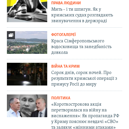
ПРАВА ЛЮДИНИ
Мить – і ти шпигун. Як у
кримських судах розглядають
звинувачення в держзраді
ФОТОГАЛЕРЕЇ
Краса Сімферопольського
водосховища та занедбаність
довкола
ВІЙНА ТА КРИМ
Сорок днів, сорок ночей. Про
результати кримської операції з
примусу Росії до миру
ПОЛІТИКА
«Короткострокова акція
перетворилася на війну на
виснаження»: Як пропаганда РФ
у Криму пояснює невдачі «СВО»
та залякує «мінними атаками»