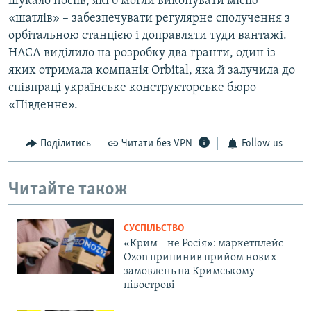
шукало носіїв, які б могли виконувати місію
«шатлів» – забезпечувати регулярне сполучення з
орбітальною станцією і доправляти туди вантажі.
НАСА виділило на розробку два гранти, один із
яких отримала компанія Orbital, яка й залучила до
співпраці українське конструкторське бюро
«Південне».
Поділитись
Читати без VPN
Follow us
Читайте також
СУСПІЛЬСТВО
«Крим – не Росія»: маркетплейс
Ozon припинив прийом нових
замовлень на Кримському
півострові