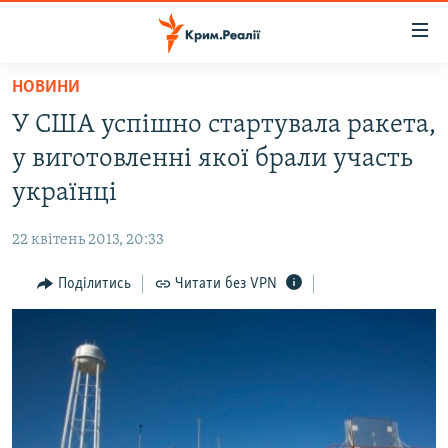
Доступність
посилання
Перейти
НОВИНИ
до
НОВИНИ
У США успішно стартувала ракета,
основного
ВОДА.КРИМ
матеріалу
у виготовленні якої брали участь
ВІДЕО ТА ФОТО
Перейти
українці
до
ПОЛІТИКА
основної
22 квітень 2013, 20:33
БЛОГИ
навігації
Перейти
Поділитись
Читати без VPN
ПОГЛЯД
до
ІНТЕРВ'Ю
пошуку
ВСЕ ЗА ДЕНЬ
СПЕЦПРОЕКТИ
ЯК ОБІЙТИ БЛОКУВАННЯ
ДЕПОРТАЦІЯ