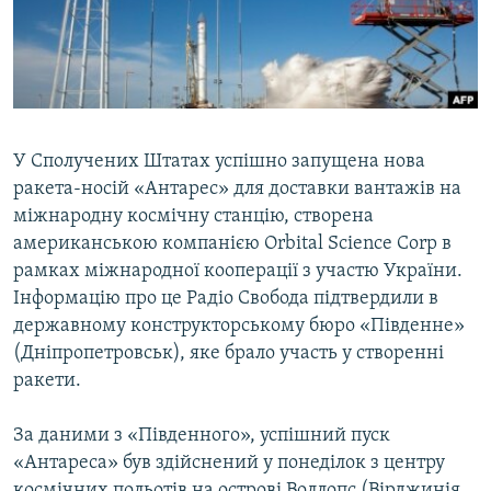
ВІДЕОУРОКИ «ELIFBE»
Русский
СВІДЧЕННЯ ОКУПАЦІЇ
Qırımtatar
УКРАЇНСЬКА ПРОБЛЕМА КРИМУ
ДОЛУЧАЙСЯ!
ІНФОГРАФІКА
У Сполучених Штатах успішно запущена нова
ракета-носій «Антарес» для доставки вантажів на
міжнародну космічну станцію, створена
Усі сайти RFE/RL
американською компанією Orbital Science Corp в
рамках міжнародної кооперації з участю України.
Інформацію про це Радіо Свобода підтвердили в
державному конструкторському бюро «Південне»
(Дніпропетровськ), яке брало участь у створенні
ракети.
За даними з «Південного», успішний пуск
«Антареса» був здійснений у понеділок з центру
космічних польотів на острові Воллопс (Вірджинія,