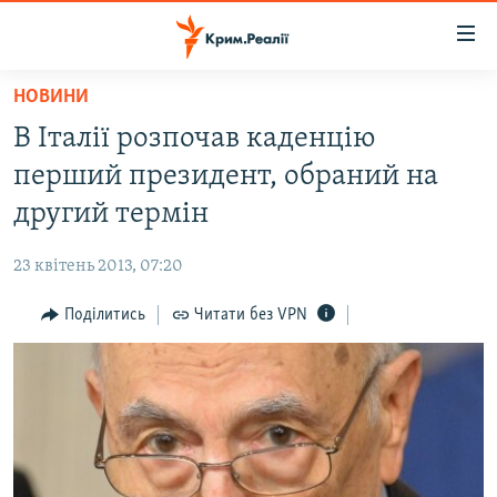
Доступність
посилання
Перейти
НОВИНИ
до
НОВИНИ
В Італії розпочав каденцію
основного
ВОДА.КРИМ
матеріалу
перший президент, обраний на
ВІДЕО ТА ФОТО
Перейти
другий термін
до
ПОЛІТИКА
основної
23 квітень 2013, 07:20
БЛОГИ
навігації
Перейти
Поділитись
Читати без VPN
ПОГЛЯД
до
ІНТЕРВ'Ю
пошуку
ВСЕ ЗА ДЕНЬ
СПЕЦПРОЕКТИ
ЯК ОБІЙТИ БЛОКУВАННЯ
ДЕПОРТАЦІЯ