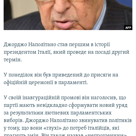
ВІДЕОУРОКИ «ELIFBE»
Русский
СВІДЧЕННЯ ОКУПАЦІЇ
Qırımtatar
УКРАЇНСЬКА ПРОБЛЕМА КРИМУ
ДОЛУЧАЙСЯ!
ІНФОГРАФІКА
Джорджо Наполітано став першим в історії
президентом Італії, який проведе на посаді другий
термін.
Усі сайти RFE/RL
У понеділок він був приведений до присяги на
офіційній церемонії в парламенті.
У своїй інавгураційній промові він наголосив, що
партії мають невідкладно сформувати новий уряд
за результатами лютневих парламентських
виборів. Джорджо Наполітано звинуватив політиків
у тому, що вони «глухі» до потреб італійців, які
прагнуть змін. Він також назвав «непрощенним»