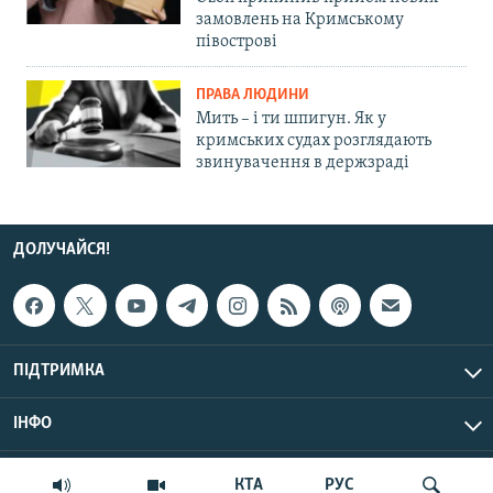
замовлень на Кримському
півострові
ПРАВА ЛЮДИНИ
Мить – і ти шпигун. Як у
кримських судах розглядають
звинувачення в держзраді
ДОЛУЧАЙСЯ!
ПІДТРИМКА
ІНФО
© Крим.Реалії, 2026 | Усі права застережено.
КТА
РУС