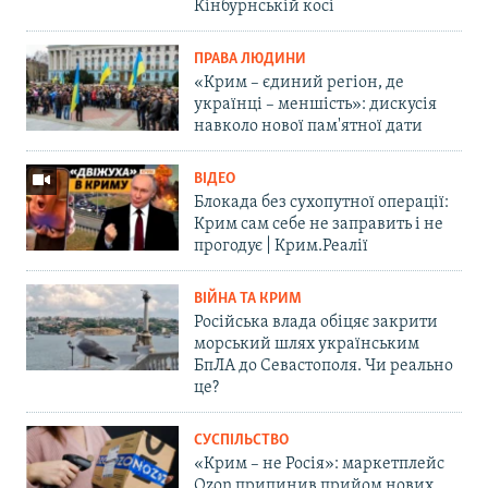
Кінбурнській косі
ПРАВА ЛЮДИНИ
«Крим – єдиний регіон, де
українці – меншість»: дискусія
навколо нової пам'ятної дати
ВІДЕО
Блокада без сухопутної операції:
Крим сам себе не заправить і не
прогодує | Крим.Реалії
ВІЙНА ТА КРИМ
Російська влада обіцяє закрити
морський шлях українським
БпЛА до Севастополя. Чи реально
це?
СУСПІЛЬСТВО
«Крим – не Росія»: маркетплейс
Ozon припинив прийом нових