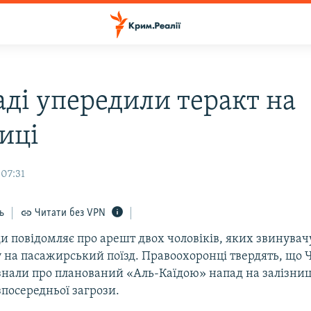
аді упередили теракт на
иці
 07:31
ь
Читати без VPN
и повідомляє про арешт двох чоловіків, яких звинувачу
на пасажирський поїзд. Правоохоронці твердять, що Чі
знали про планований «Аль-Каїдою» напад на залізниці
посередньої загрози.