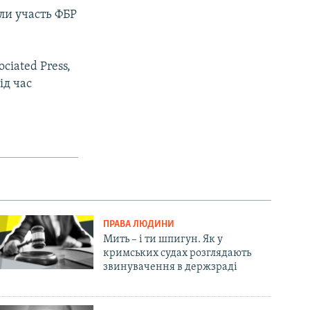
яли участь ФБР
iated Press,
ід час
ПРАВА ЛЮДИНИ
Мить – і ти шпигун. Як у
кримських судах розглядають
звинувачення в держзраді