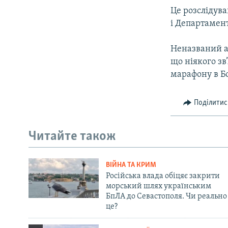
ВІДЕОУРОКИ «ELIFBE»
Це розслідува
СВІДЧЕННЯ ОКУПАЦІЇ
і Департамен
УКРАЇНСЬКА ПРОБЛЕМА КРИМУ
Неназваний а
ІНФОГРАФІКА
що ніякого зв
марафону в Бо
Поділитис
Читайте також
ВІЙНА ТА КРИМ
Російська влада обіцяє закрити
морський шлях українським
БпЛА до Севастополя. Чи реально
це?