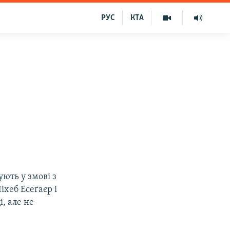
РУС
КТА
ють у змові з
хеб Есеґаєр і
, але не