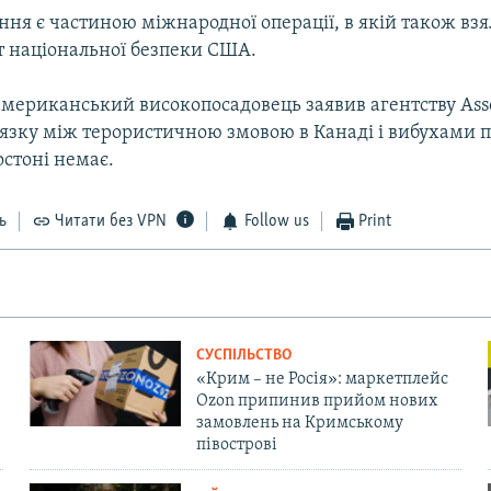
ння є частиною міжнародної операції, в якій також вз
т національної безпеки США.
мериканський високопосадовець заявив агентству Assoc
’язку між терористичною змовою в Канаді і вибухами п
стоні немає.
ь
Читати без VPN
Follow us
Print
СУСПІЛЬСТВО
«Крим – не Росія»: маркетплейс
Ozon припинив прийом нових
замовлень на Кримському
півострові