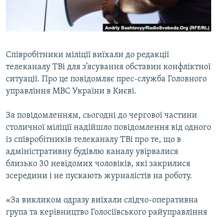
ВІДЕОУРОКИ «ELIFBE»
Русский
СВІДЧЕННЯ ОКУПАЦІЇ
Qırımtatar
УКРАЇНСЬКА ПРОБЛЕМА КРИМУ
Співробітники міліції виїхали до редакції
ДОЛУЧАЙСЯ!
ІНФОГРАФІКА
телеканалу ТВі для з’ясування обставин конфліктної
ситуації. Про це повідомляє прес-служба Головного
управління МВС України в Києві.
Усі сайти RFE/RL
За повідомленням, сьогодні до чергової частини
столичної міліції надійшло повідомлення від одного
із співробітників телеканалу ТВі про те, що в
адміністративну будівлю каналу увірвалися
близько 30 невідомих чоловіків, які закрилися
зсередини і не пускають журналістів на роботу.
«За викликом одразу виїхали слідчо-оперативна
група та керівництво Голосіївського райуправління