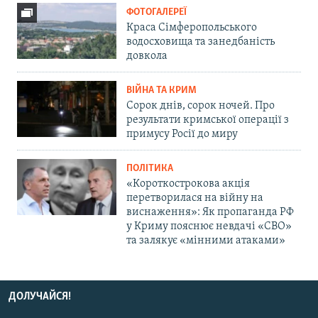
ФОТОГАЛЕРЕЇ
Краса Сімферопольського
водосховища та занедбаність
довкола
ВІЙНА ТА КРИМ
Сорок днів, сорок ночей. Про
результати кримської операції з
примусу Росії до миру
ПОЛІТИКА
«Короткострокова акція
перетворилася на війну на
виснаження»: Як пропаганда РФ
у Криму пояснює невдачі «СВО»
та залякує «мінними атаками»
ДОЛУЧАЙСЯ!