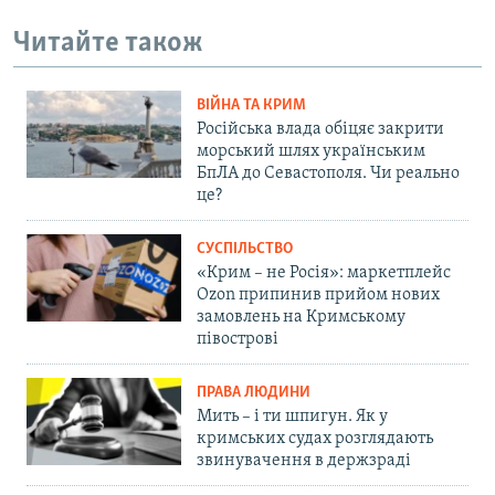
Читайте також
ВІЙНА ТА КРИМ
Російська влада обіцяє закрити
морський шлях українським
БпЛА до Севастополя. Чи реально
це?
СУСПІЛЬСТВО
«Крим – не Росія»: маркетплейс
Ozon припинив прийом нових
замовлень на Кримському
півострові
ПРАВА ЛЮДИНИ
Мить – і ти шпигун. Як у
кримських судах розглядають
звинувачення в держзраді