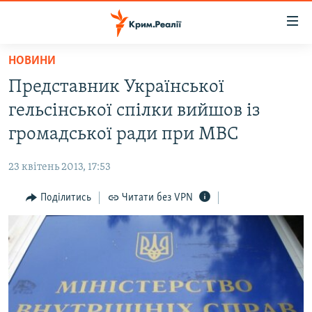
Доступність
посилання
Перейти
НОВИНИ
до
НОВИНИ
Представник Української
основного
ВОДА.КРИМ
матеріалу
гельсінської спілки вийшов із
ВІДЕО ТА ФОТО
Перейти
громадської ради при МВС
до
ПОЛІТИКА
основної
23 квітень 2013, 17:53
БЛОГИ
навігації
Перейти
Поділитись
Читати без VPN
ПОГЛЯД
до
ІНТЕРВ'Ю
пошуку
ВСЕ ЗА ДЕНЬ
СПЕЦПРОЕКТИ
ЯК ОБІЙТИ БЛОКУВАННЯ
ДЕПОРТАЦІЯ