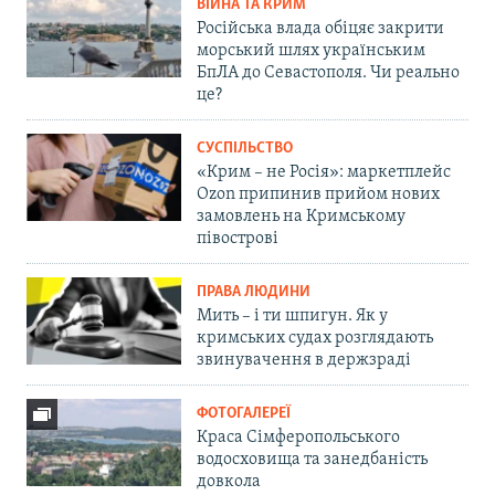
ВІЙНА ТА КРИМ
Російська влада обіцяє закрити
морський шлях українським
БпЛА до Севастополя. Чи реально
це?
СУСПІЛЬСТВО
«Крим – не Росія»: маркетплейс
Ozon припинив прийом нових
замовлень на Кримському
півострові
ПРАВА ЛЮДИНИ
Мить – і ти шпигун. Як у
кримських судах розглядають
звинувачення в держзраді
ФОТОГАЛЕРЕЇ
Краса Сімферопольського
водосховища та занедбаність
довкола