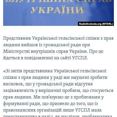
ВІДЕОУРОКИ «ELIFBE»
Русский
СВІДЧЕННЯ ОКУПАЦІЇ
Qırımtatar
УКРАЇНСЬКА ПРОБЛЕМА КРИМУ
ДОЛУЧАЙСЯ!
ІНФОГРАФІКА
Представник Української гельсінської спілки з прав
людини вийшов із громадської ради при
Міністерстві внутрішніх справ України. Про це
Усі сайти RFE/RL
йдеться в повідомленні на сайті УГСПЛ.
«Зі звітів представника Української гельсінської
спілки з прав людини у раді ми змушені зробити
висновок, що у громадської ради відсутня
зацікавленість у вирішенні проблем, що стосуються
прав людини. Ми пов’язуємо це з проблемами у
формуванні ради, що призвело до того, що із
правозахисних організацій лише УГСПЛ мала
представництво в раді і, як наслідок, проблематика