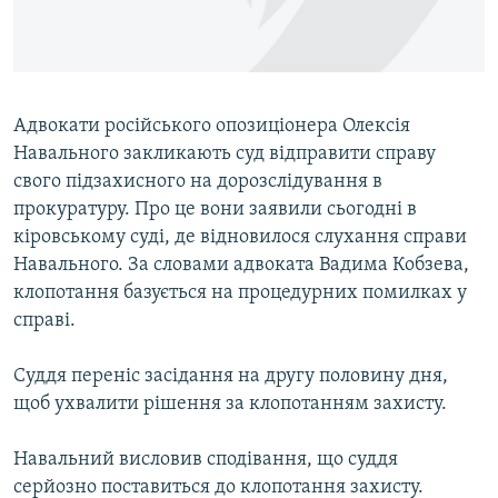
ВІДЕОУРОКИ «ELIFBE»
Русский
СВІДЧЕННЯ ОКУПАЦІЇ
Qırımtatar
УКРАЇНСЬКА ПРОБЛЕМА КРИМУ
Адвокати російського опозиціонера Олексія
ДОЛУЧАЙСЯ!
ІНФОГРАФІКА
Навального закликають суд відправити справу
свого підзахисного на дорозслідування в
прокуратуру. Про це вони заявили сьогодні в
кіровському суді, де відновилося слухання справи
Усі сайти RFE/RL
Навального. За словами адвоката Вадима Кобзева,
клопотання базується на процедурних помилках у
справі.
Суддя переніс засідання на другу половину дня,
щоб ухвалити рішення за клопотанням захисту.
Навальний висловив сподівання, що суддя
серйозно поставиться до клопотання захисту.