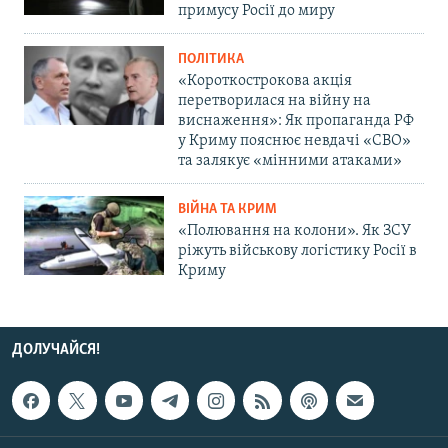
примусу Росії до миру
ПОЛІТИКА
«Короткострокова акція
перетворилася на війну на
виснаження»: Як пропаганда РФ
у Криму пояснює невдачі «СВО»
та залякує «мінними атаками»
ВІЙНА ТА КРИМ
«Полювання на колони». Як ЗСУ
ріжуть військову логістику Росії в
Криму
ДОЛУЧАЙСЯ!