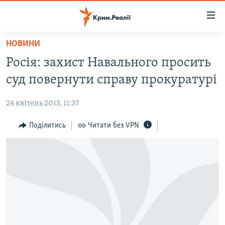
Доступність
посилання
Перейти
НОВИНИ
до
НОВИНИ
Росія: захист Навального просить
основного
ВОДА.КРИМ
матеріалу
суд повернути справу прокуратурі
ВІДЕО ТА ФОТО
Перейти
до
24 квітень 2013, 11:37
ПОЛІТИКА
основної
БЛОГИ
Поділитись
Читати без VPN
навігації
Перейти
ПОГЛЯД
до
ІНТЕРВ'Ю
пошуку
ВСЕ ЗА ДЕНЬ
СПЕЦПРОЕКТИ
ЯК ОБІЙТИ БЛОКУВАННЯ
ДЕПОРТАЦІЯ