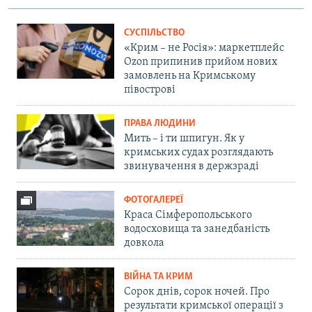
СУСПІЛЬСТВО
«Крим – не Росія»: маркетплейс
Ozon припинив прийом нових
замовлень на Кримському
півострові
ПРАВА ЛЮДИНИ
Мить – і ти шпигун. Як у
кримських судах розглядають
звинувачення в держзраді
ФОТОГАЛЕРЕЇ
Краса Сімферопольського
водосховища та занедбаність
довкола
ВІЙНА ТА КРИМ
Сорок днів, сорок ночей. Про
результати кримської операції з