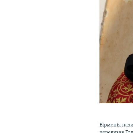
Вірменія нази
передував Го