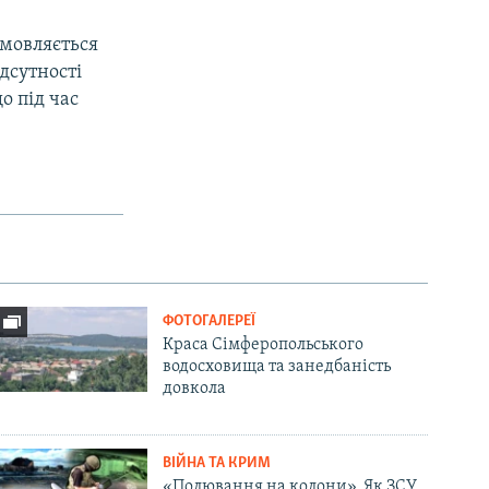
дмовляється
дсутності
о під час
ФОТОГАЛЕРЕЇ
Краса Сімферопольського
водосховища та занедбаність
довкола
ВІЙНА ТА КРИМ
«Полювання на колони». Як ЗСУ