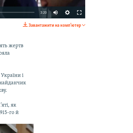
3:20
Завантажити на комп'ютер
EMBED
SHARE
ять жертв
ояла
 України і
 майданчик
ву.
яті, як
915-го й