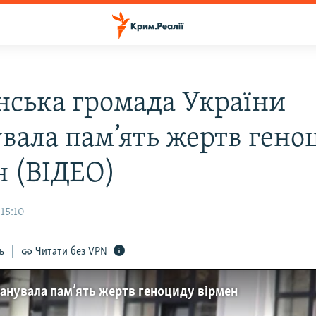
нська громада України
вала пам’ять жертв гено
н (ВІДЕО)
 15:10
ь
Читати без VPN
анувала пам’ять жертв геноциду вірмен