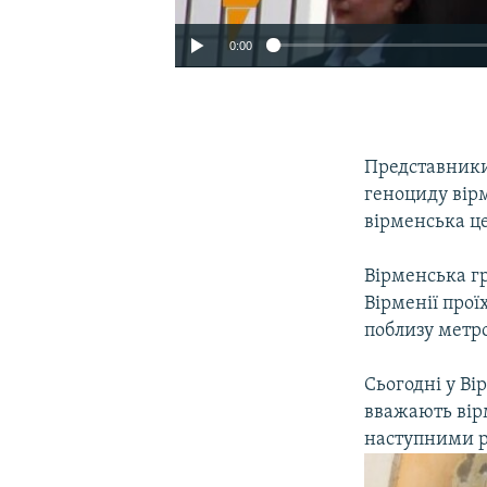
0:00
Представники
геноциду вірм
вірменська ц
Вірменська гр
Вірменії про
поблизу метро
Сьогодні у Ві
вважають вірм
наступними р