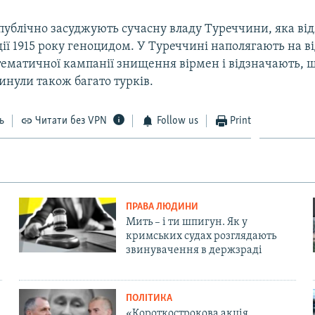
публічно засуджують сучасну владу Туреччини, яка ві
ії 1915 року геноцидом. У Туреччині наполягають на ві
тематичної кампанії знищення вірмен і відзначають, щ
инули також багато турків.
ь
Читати без VPN
Follow us
Print
ПРАВА ЛЮДИНИ
Мить – і ти шпигун. Як у
кримських судах розглядають
звинувачення в держзраді
ПОЛІТИКА
«Короткострокова акція