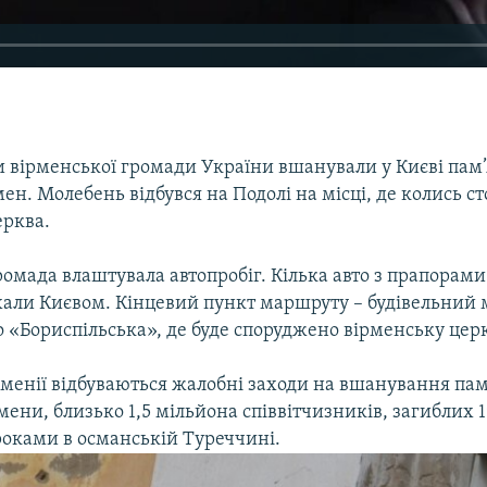
 вірменської громади України вшанували у Києві пам’
ен. Молебень відбувся на Подолі на місці, де колись ст
ерква.
омада влаштувала автопробіг. Кілька авто з прапорами
їхали Києвом. Кінцевий пункт маршруту – будівельний
 «Бориспільська», де буде споруджено вірменську церк
рменії відбуваються жалобні заходи на вшанування пам’
ени, близько 1,5 мільйона співвітчизників, загиблих 1
оками в османській Туреччині.