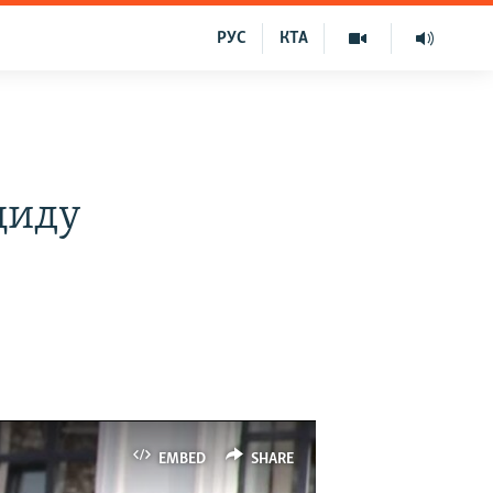
РУС
КТА
циду
EMBED
SHARE