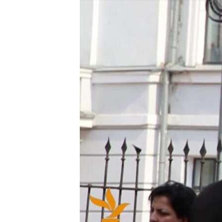
ВІДЕОУРОКИ «ELIFBE»
СВІДЧЕННЯ ОКУПАЦІЇ
УКРАЇНСЬКА ПРОБЛЕМА КРИМУ
ІНФОГРАФІКА