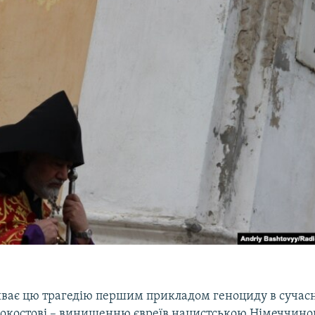
ває цю трагедію першим прикладом геноциду в сучасні
локостові – винищенню євреїв нацистською Німеччиною