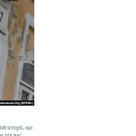
й історії, що
 під час