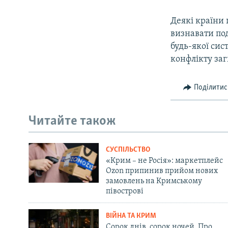
Деякі країни 
визнавати под
будь-якої сис
конфлікту заг
Поділитис
Читайте також
СУСПІЛЬСТВО
«Крим – не Росія»: маркетплейс
Ozon припинив прийом нових
замовлень на Кримському
півострові
ВІЙНА ТА КРИМ
Сорок днів, сорок ночей. Про