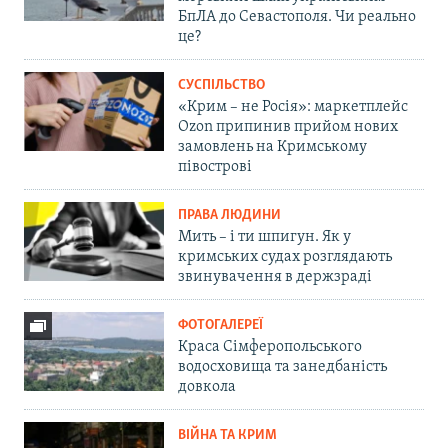
БпЛА до Севастополя. Чи реально
це?
СУСПІЛЬСТВО
«Крим – не Росія»: маркетплейс
Ozon припинив прийом нових
замовлень на Кримському
півострові
ПРАВА ЛЮДИНИ
Мить – і ти шпигун. Як у
кримських судах розглядають
звинувачення в держзраді
ФОТОГАЛЕРЕЇ
Краса Сімферопольського
водосховища та занедбаність
довкола
ВІЙНА ТА КРИМ