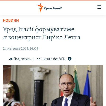
Доступність
посилання
Перейти
НОВИНИ
до
НОВИНИ
Уряд Італії формуватиме
основного
ВОДА.КРИМ
матеріалу
лівоцентрист Енріко Летта
ВІДЕО ТА ФОТО
Перейти
до
24 квітень 2013, 16:05
ПОЛІТИКА
основної
БЛОГИ
Поділитись
Читати без VPN
навігації
Перейти
ПОГЛЯД
до
ІНТЕРВ'Ю
пошуку
ВСЕ ЗА ДЕНЬ
СПЕЦПРОЕКТИ
ЯК ОБІЙТИ БЛОКУВАННЯ
ДЕПОРТАЦІЯ