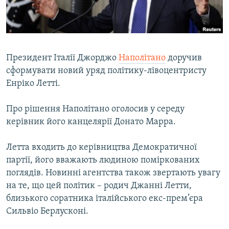
ВІДЕОУРОКИ «ELIFBE»
Русский
СВІДЧЕННЯ ОКУПАЦІЇ
Qırımtatar
УКРАЇНСЬКА ПРОБЛЕМА КРИМУ
Президент Італії Джорджо
Наполітано
доручив
ДОЛУЧАЙСЯ!
ІНФОГРАФІКА
сформувати новий уряд політику-лівоцентристу
Енріко Летті.
Про рішення Наполітано оголосив у середу
Усі сайти RFE/RL
керівник його канцелярії Донато Марра.
Летта входить до керівництва Демократичної
партії, його вважають людиною поміркованих
поглядів. Новинні агентства також звертають увагу
на те, що цей політик – родич Джанні Летти,
близького соратника італійського екс-прем’єра
Сильвіо Берлусконі.