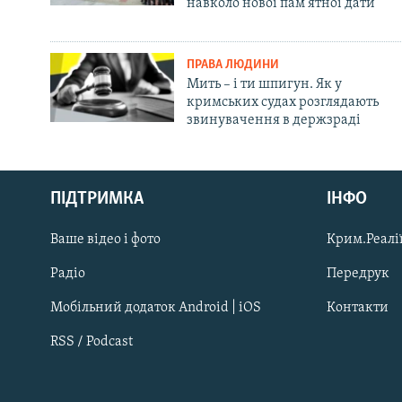
навколо нової пам'ятної дати
ПРАВА ЛЮДИНИ
Мить – і ти шпигун. Як у
кримських судах розглядають
звинувачення в держзраді
Русский
ПІДТРИМКА
ІНФО
Qırımtatar
Ваше відео і фото
Крим.Реалії
ДОЛУЧАЙСЯ!
Радіо
Передрук
Мобільний додаток Android | iOS
Контакти
RSS / Podcast
Усі сайти RFE/RL