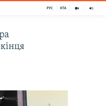
РУС
КТА
ра
 кінця