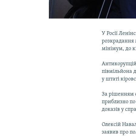
У Росії Ленін
розкрадання 
мінімум, до к
Антикорупцій
півмільйона д
у штаті кіров
За рішенням с
приблизно по 
доказів у спр
Олексій Навал
заявив про по