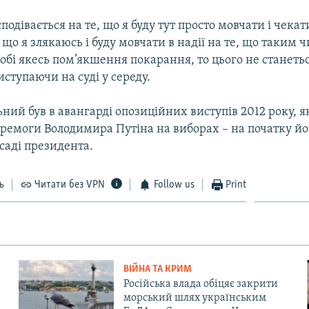
подівається на те, що я буду тут просто мовчати і чекат
 що я злякаюсь і буду мовчати в надії на те, що таким
обі якесь пом’якшення покарання, то цього не станетьс
ступаючи на суді у середу.
ний був в авангарді опозиційних виступів 2012 року, я
еремоги Володимира Путіна на виборах – на початку йо
саді президента.
ь
Читати без VPN
Follow us
Print
ВІЙНА ТА КРИМ
Російська влада обіцяє закрити
морський шлях українським