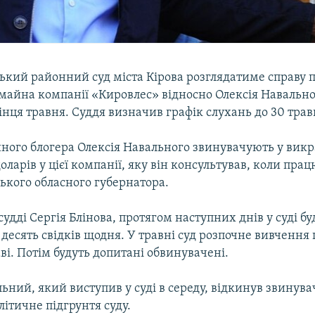
ський районний суд міста Кірова розглядатиме справу 
майна компанії «Кировлес» відносно Олексія Навально
інця травня. Суддя визначив графік слухань до 30 трав
ного блогера Олексія Навального звинувачують у вик
оларів у цієї компанії, яку він консультував, коли пр
ського обласного губернатора.
удді Сергія Блінова, протягом наступних днів у суді бу
десять свідків щодня. У травні суд розпочне вивчення
аві. Потім будуть допитані обвинувачені.
ьний, який виступив у суді в середу, відкинув звинува
літичне підгрунтя суду.