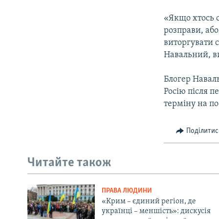
«Якщо хтось с
розправи, або
виторгувати с
Навальний, ви
Блогер Наваль
Росію після п
терміну на по
Поділитис
Читайте також
ПРАВА ЛЮДИНИ
«Крим – єдиний регіон, де
українці – меншість»: дискусія