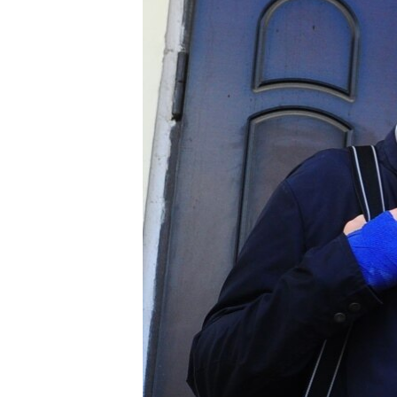
ВІДЕОУРОКИ «ELIFBE»
СВІДЧЕННЯ ОКУПАЦІЇ
УКРАЇНСЬКА ПРОБЛЕМА КРИМУ
ІНФОГРАФІКА