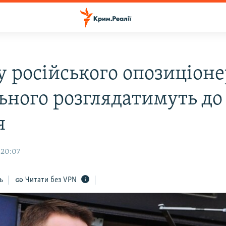
у російського опозиціоне
ьного розглядатимуть до
я
 20:07
ь
Читати без VPN