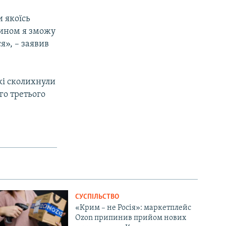
и якоїсь
 чином я зможу
я», – заявив
кі сколихнули
го третього
СУСПІЛЬСТВО
«Крим – не Росія»: маркетплейс
Ozon припинив прийом нових