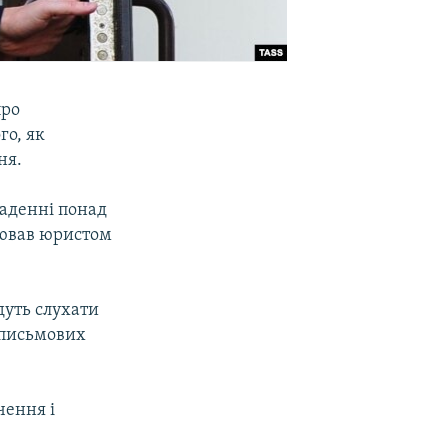
про
го, як
ня.
раденні понад
ацював юристом
дуть слухати
 письмових
чення і