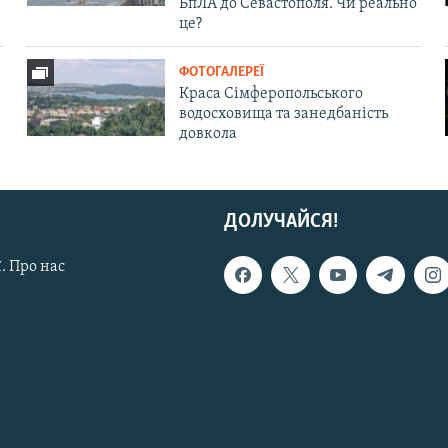
БпЛА до Севастополя. Чи реально
це?
ФОТОГАЛЕРЕЇ
Краса Сімферопольського
водосховища та занедбаність
довкола
ДОЛУЧАЙСЯ!
. Про нас