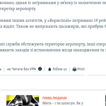
конано, однак із затримками у зв’язку із зазначеною п
екретар аеропорту.
нями інших агентств, у «Борисполі» затримано 19 рейс
а відліт. Також не випускають пасажирів, які прибули 
чні служби обстежують територію аеропорту, інші опер
живають заходів зі встановлення місця знаходження та
ь
Читати без VPN
Follow us
Print
ПРАВА ЛЮДИНИ
Мить – і ти шпигун. Як у