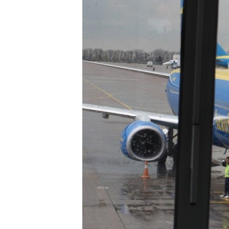
ВІДЕОУРОКИ «ELIFBE»
СВІДЧЕННЯ ОКУПАЦІЇ
УКРАЇНСЬКА ПРОБЛЕМА КРИМУ
ІНФОГРАФІКА