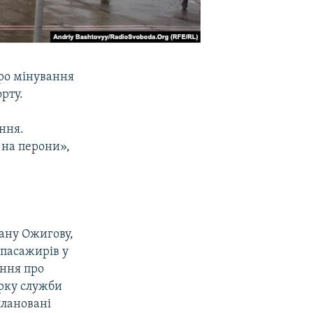
ро мінування
рту.
ння.
 на перони»,
ану Ожигову,
 пасажирів у
ення про
ірку служби
плановані