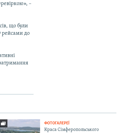
еревіркою», –
ів, що були
9 рейсами до
ативні
 затримання
ФОТОГАЛЕРЕЇ
Краса Сімферопольського