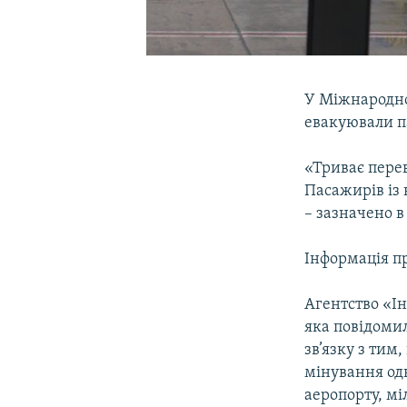
У Міжнародно
евакуювали па
«Триває перев
Пасажирів із
– зазначено в
Інформація п
Агентство «І
яка повідомил
зв’язку з тим
мінування одн
аеропорту, мі