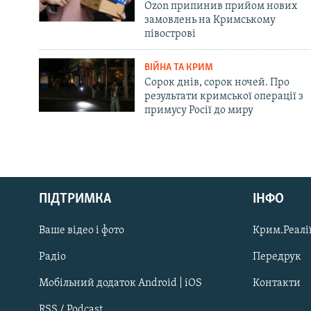
Ozon припинив прийом нових
замовлень на Кримському
півострові
ВІЙНА ТА КРИМ
Сорок днів, сорок ночей. Про
результати кримської операції з
примусу Росії до миру
Русский
ПІДТРИМКА
ІНФО
Qırımtatar
Ваше відео і фото
Крим.Реалії
ДОЛУЧАЙСЯ!
Радіо
Передрук
Мобільний додаток Android | iOS
Контакти
RSS / Podcast