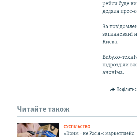
рейси буде ви
додала прес-с
За повідомлен
заплановані н
Києва.
Вибухо-техні
підрозділи в
аноніма.
Поділитис
Читайте також
СУСПІЛЬСТВО
«Крим – не Росія»: маркетплейс