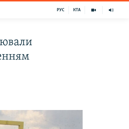
РУС
КТА
уювали
ленням