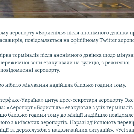
му аеропорту «Бориспіль» після анонімного дзвінка п
сажирів, повідомляється на офіційному Twitter аеропо
ірка терміналів після анонімного дзвінка щодо мінува
 нережимної зони евакуювали на вулицю, з режимної –
 повідомленні аеропорту.
ро нібито мінування надійшла близько години тому.
нтерфакс-Україна» цитує прес-секретаря аеропорту Окс
а: «Аеропорт «Бориспіль» евакуював з усіх терміналів
, що близько години тому до міліції надійшло повідомл
ого з київських аеропортів. Наразі здійснюють перев
ліції та держслужби з надзвичайних ситуацій». «Усі за