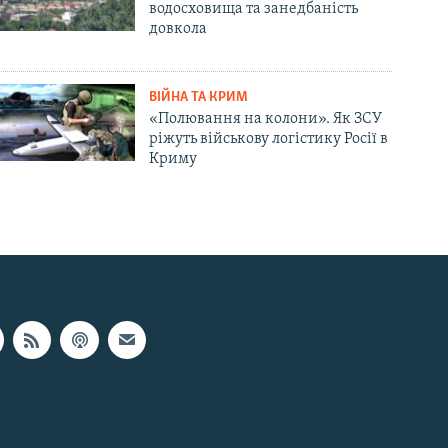
водосховища та занедбаність
довкола
ВІЙНА ТА КРИМ
«Полювання на колони». Як ЗСУ
ріжуть військову логістику Росії в
Криму