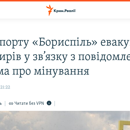
опорту «Бориспіль» евак
ирів у зв’язку з повідом
ма про мінування
 21:22
ь
Читати без VPN